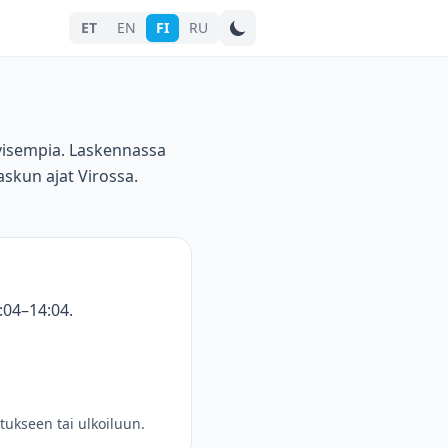
ET
EN
FI
RU
Hae kaupunkia
iivisempia. Laskennassa
skun ajat Virossa.
:04–14:04.
tukseen tai ulkoiluun.