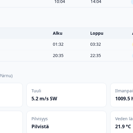
10:04
14:04
Alku
Loppu
01:32
03:32
20:35
22:35
Pärnu
)
Tuuli
Ilmanpa
5.2 m/s SW
1009.5 
Pilvisyys
Veden lä
Pilvistä
21.9 °C