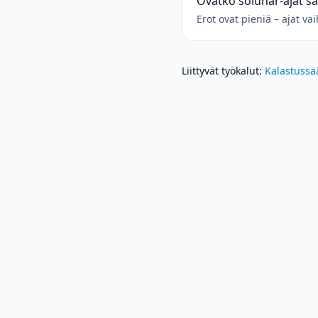
Ovatko solunar-ajat s
Erot ovat pieniä – ajat v
Liittyvät työkalut
:
Kalastussä