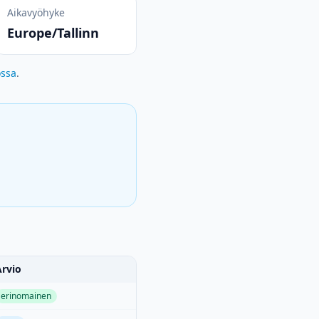
Aikavyöhyke
Europe/Tallinn
ossa
.
Arvio
erinomainen