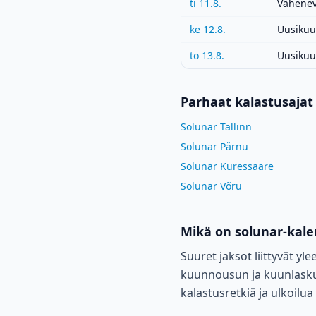
ti 11.8.
Vähenev
ke 12.8.
Uusikuu
to 13.8.
Uusikuu
Parhaat kalastusajat
Solunar Tallinn
Solunar Pärnu
Solunar Kuressaare
Solunar Võru
Mikä on solunar-kale
Suuret jaksot liittyvät yl
kuunnousun ja kuunlaskun
kalastusretkiä ja ulkoilu