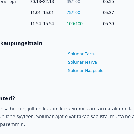
ä sirppi
20:18–22:18
39
/100
05:35
11:01–15:01
75
/100
05:37
11:54–15:54
100
/100
05:39
 kaupungeittain
Solunar Tartu
Solunar Narva
Solunar Haapsalu
nteri?
eensä hetkiin, jolloin kuu on korkeimmillaan tai matalimmilla
 läheisyyteen. Solunar-ajat eivät takaa saalista, mutta ne
a paremmin.