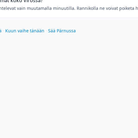
amat koko Virossa?
aihtelevat vain muutamalla minuutilla. Rannikolla ne voivat poiketa
ä
·
Kuun vaihe tänään
·
Sää Pärnussa