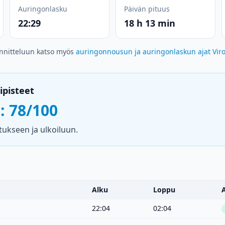
Auringonlasku
Päivän pituus
22:29
18 h 13 min
nnitteluun katso myös
auringonnousun ja auringonlaskun ajat Vir
ipisteet
i: 78/100
tukseen ja ulkoiluun.
Alku
Loppu
22:04
02:04