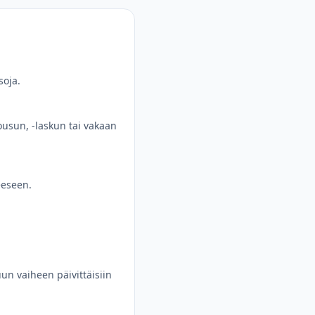
soja.
ousun, -laskun tai vakaan
teeseen.
un vaiheen päivittäisiin