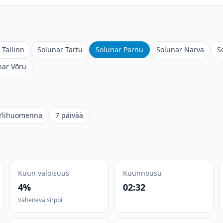
 Tallinn
Solunar Tartu
Solunar Pärnu
Solunar Narva
S
nar Võru
Ylihuomenna
7 päivää
Kuun valoisuus
Kuunnousu
4%
02:32
Vähenevä sirppi