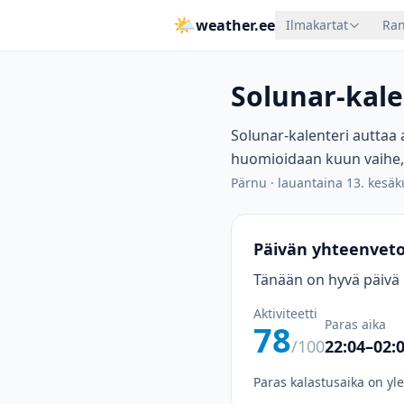
🌤
weather.ee
Ilmakartat
Ran
Solunar-kale
Solunar-kalenteri auttaa 
huomioidaan kuun vaihe,
Pärnu
·
lauantaina 13. kesä
Päivän yhteenvet
Tänään on hyvä päivä k
Aktiviteetti
Paras aika
78
/100
22:04–02:
Paras kalastusaika on yl