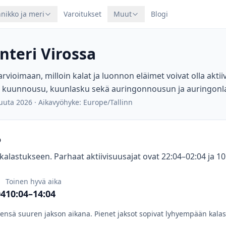
nikko ja meri
Varoitukset
Muut
Blogi
nteri Virossa
arvioimaan, milloin kalat ja luonnon eläimet voivat olla akt
 kuunnousu, kuunlasku sekä auringonnousun ja auringonla
kuuta 2026
·
Aikavyöhyke: Europe/Tallinn
o
alastukseen. Parhaat aktiivisuusajat ovat 22:04–02:04 ja 10
Toinen hyvä aika
04
10:04–14:04
eensä suuren jakson aikana. Pienet jaksot sopivat lyhyempään kalas