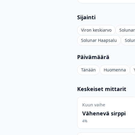
Sijainti
Viron keskiarvo
Solunar
Solunar Haapsalu
Solu
Päivämäärä
Tänään
Huomenna
Keskeiset mittarit
Kuun vaihe
Vähenevä sirppi
4%