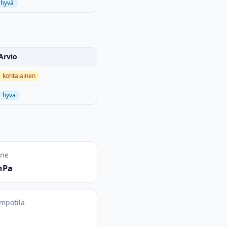
hyvä
Arvio
kohtalainen
hyvä
ine
hPa
mpötila