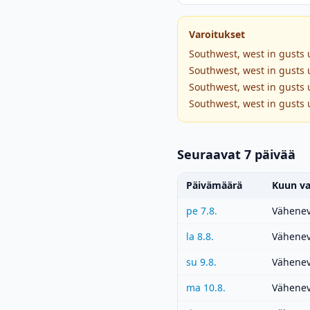
Varoitukset
Southwest, west in gusts 
Southwest, west in gusts 
Southwest, west in gusts 
Southwest, west in gusts 
Seuraavat 7 päivää
Päivämäärä
Kuun va
pe 7.8.
Vähenev
la 8.8.
Vähenev
su 9.8.
Vähenev
ma 10.8.
Vähenev