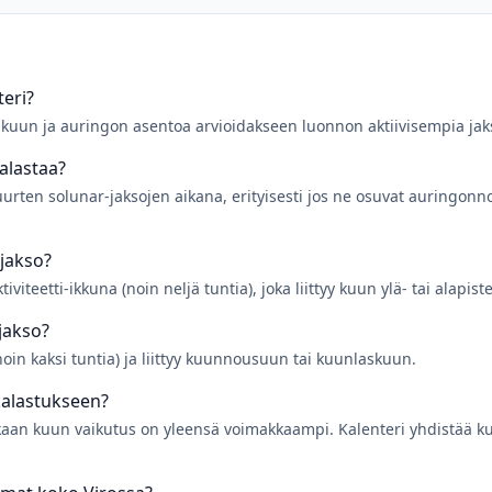
eri?
 kuun ja auringon asentoa arvioidakseen luonnon aktiivisempia jak
kalastaa?
uurten solunar-jaksojen aikana, erityisesti jos ne osuvat auringonn
-jakso?
viteetti-ikkuna (noin neljä tuntia), joka liittyy kuun ylä- tai alapis
jakso?
noin kaksi tuntia) ja liittyy kuunnousuun tai kuunlaskuun.
kalastukseen?
kaan kuun vaikutus on yleensä voimakkaampi. Kalenteri yhdistää ku