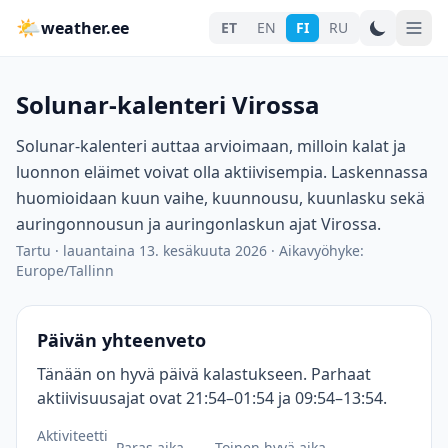
🌤
weather.ee
ET
EN
FI
RU
Solunar-kalenteri Virossa
Solunar-kalenteri auttaa arvioimaan, milloin kalat ja
luonnon eläimet voivat olla aktiivisempia. Laskennassa
huomioidaan kuun vaihe, kuunnousu, kuunlasku sekä
auringonnousun ja auringonlaskun ajat Virossa.
Tartu
·
lauantaina 13. kesäkuuta 2026
·
Aikavyöhyke:
Europe/Tallinn
Päivän yhteenveto
Tänään on hyvä päivä kalastukseen. Parhaat
aktiivisuusajat ovat 21:54–01:54 ja 09:54–13:54.
Aktiviteetti
Paras aika
Toinen hyvä aika