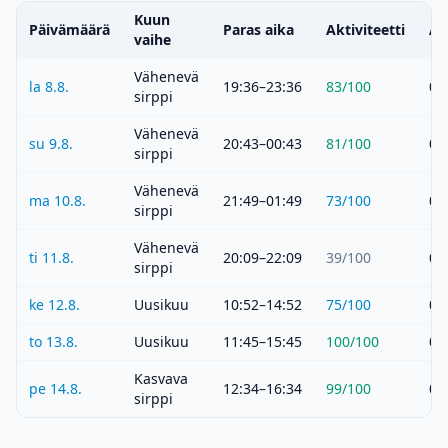
Kuun
Päivämäärä
Paras aika
Aktiviteetti
Au
vaihe
Vähenevä
la 8.8.
19:36–23:36
83
/100
05
sirppi
Vähenevä
su 9.8.
20:43–00:43
81
/100
05
sirppi
Vähenevä
ma 10.8.
21:49–01:49
73
/100
05
sirppi
Vähenevä
ti 11.8.
20:09–22:09
39
/100
05
sirppi
ke 12.8.
Uusikuu
10:52–14:52
75
/100
05
to 13.8.
Uusikuu
11:45–15:45
100
/100
05
Kasvava
pe 14.8.
12:34–16:34
99
/100
05
sirppi