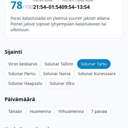
78
/100
21:54–01:54
09:54–13:54
Paras kalastusaika on yleensä suuren jakson aikana.
Pienet jaksot sopivat lyhyempään kalastukseen tai
ulkoiluun.
Sijainti
Viron keskiarvo
Solunar Tallinn
Solunar Tartu
Solunar Pärnu
Solunar Narva
Solunar Kuressaare
Solunar Haapsalu
Solunar Võru
Päivämäärä
Tänään
Huomenna
Ylihuomenna
7 päivää