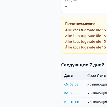
–
Предупреждения
Äike koos tugevate üle 15
Äike koos tugevate üle 15
Äike koos tugevate üle 15
Äike koos tugevate üle 15
Следующие 7 дней
Дата
Фаза Луны
сб, 08.08
Убывающий
вс, 09.08
Убывающий
пн, 10.08
Убывающий