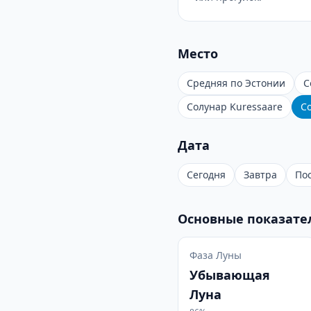
Место
Средняя по Эстонии
С
Солунар Kuressaare
С
Дата
Сегодня
Завтра
По
Основные показате
Фаза Луны
Убывающая
Луна