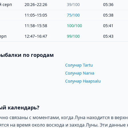
 серп
20:26–22:26
39
/100
05:36
11:05–15:05
75
/100
05:38
11:58–15:58
100
/100
05:41
ерп
12:47–16:47
99
/100
05:43
рыбалки по городам
Солунар Tartu
Солунар Narva
Солунар Haapsalu
ый календарь?
о связаны с моментами, когда Луна находится в верхн
ся на время около восхода и захода Луны. Эти данные 