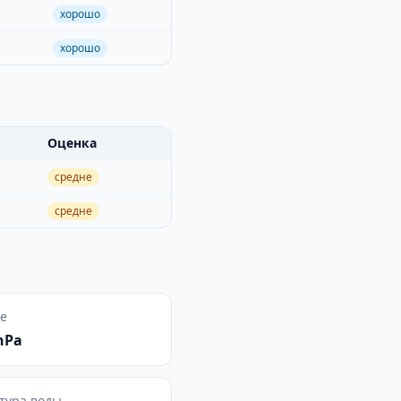
хорошо
хорошо
Оценка
средне
средне
е
hPa
тура воды