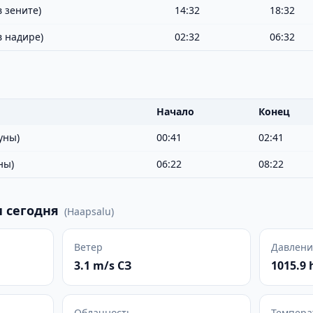
 зените)
14:32
18:32
в надире)
02:32
06:32
Начало
Конец
уны)
00:41
02:41
ны)
06:22
08:22
 сегодня
(
Haapsalu
)
Ветер
Давлени
3.1 m/s СЗ
1015.9 
Облачность
Темпера