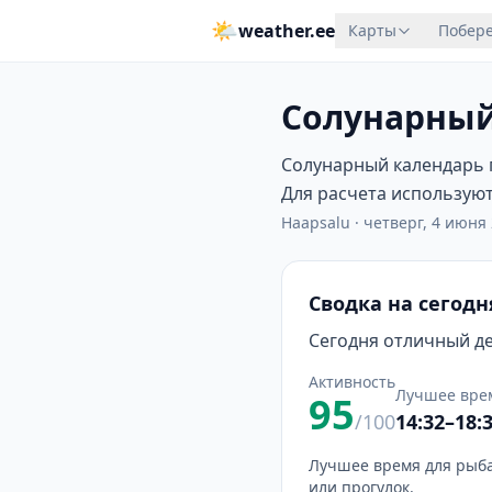
🌤
weather.ee
Карты
Побере
Солунарный
Солунарный календарь п
Для расчета используютс
Haapsalu
·
четверг, 4 июня 
Сводка на сегодн
Сегодня отличный ден
Активность
Лучшее вре
95
/100
14:32–18:
Лучшее время для рыба
или прогулок.