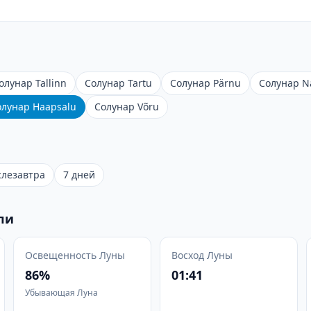
олунар Tallinn
Солунар Tartu
Солунар Pärnu
Солунар N
олунар Haapsalu
Солунар Võru
слезавтра
7 дней
ли
Освещенность Луны
Восход Луны
86%
01:41
Убывающая Луна