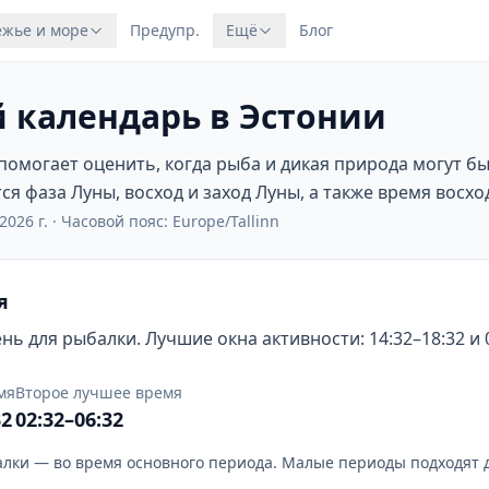
жье и море
Предупр.
Ещё
Блог
 календарь в Эстонии
омогает оценить, когда рыба и дикая природа могут б
я фаза Луны, восход и заход Луны, а также время восход
2026 г.
·
Часовой пояс: Europe/Tallinn
я
ь для рыбалки. Лучшие окна активности: 14:32–18:32 и 0
мя
Второе лучшее время
32
02:32–06:32
лки — во время основного периода. Малые периоды подходят 