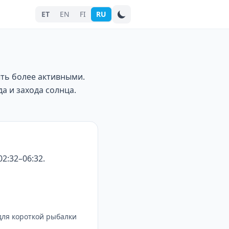
ET
EN
FI
RU
Поиск города
ыть более активными.
а и захода солнца.
2:32–06:32.
для короткой рыбалки