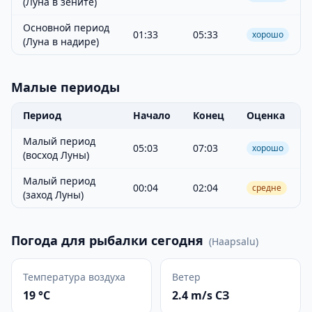
(Луна в зените)
Основной период
01:33
05:33
хорошо
(Луна в надире)
Малые периоды
Период
Начало
Конец
Оценка
Малый период
05:03
07:03
хорошо
(восход Луны)
Малый период
00:04
02:04
средне
(заход Луны)
Погода для рыбалки сегодня
(
Haapsalu
)
Температура воздуха
Ветер
19 °C
2.4 m/s СЗ