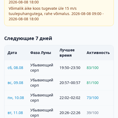
2026-08-08 18:00
Võimalik äike koos tugevate üle 15 m/s
tuulepuhangutega, rahe võimalus. 2026-08-08 09:00 -
2026-08-08 18:00
Следующие 7 дней
Лучшее
Дата
Фаза Луны
Активность
время
Убывающий
сб, 08.08
19:50–23:50
83
/100
серп
Убывающий
вс, 09.08
20:57–00:57
81
/100
серп
Убывающий
пн, 10.08
22:02–02:02
73
/100
серп
Убывающий
вт, 11.08
20:26–22:26
39
/100
серп