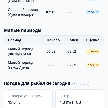
(Луна в зените)
Основной период
02:30
06:30
хорошо
(Луна в надире)
Малые периоды
Период
Начало
Конец
Оценка
Малый период
06:52
08:52
средне
(восход Луны)
Малый период
00:09
02:09
средне
(заход Луны)
Погода для рыбалки сегодня
(
Haapsalu
)
Температура воздуха
Ветер
19.3 °C
4.3 m/s ЮЗ