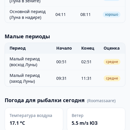
(Луна в зените)
Основной период
04:11
08:11
хорошо
(Луна в надире)
Малые периоды
Период
Начало
Конец
Оценка
Малый период
00:51
02:51
средне
(восход Луны)
Малый период
09:31
11:31
средне
(заход Луны)
Погода для рыбалки сегодня
(
Roomassaare
)
Температура воздуха
Ветер
17.1 °C
5.5 m/s ЮЗ