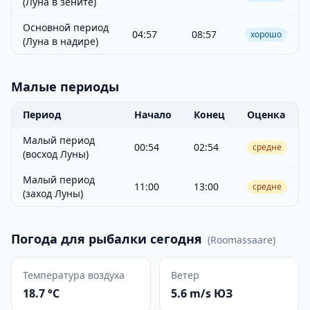
(Луна в зените)
Основной период
04:57
08:57
хорошо
(Луна в надире)
Малые периоды
Период
Начало
Конец
Оценка
Малый период
00:54
02:54
средне
(восход Луны)
Малый период
11:00
13:00
средне
(заход Луны)
Погода для рыбалки сегодня
(
Roomassaare
)
Температура воздуха
Ветер
18.7 °C
5.6 m/s ЮЗ