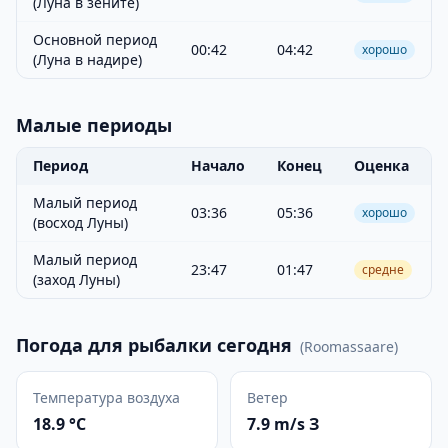
(Луна в зените)
Основной период
00:42
04:42
хорошо
(Луна в надире)
Малые периоды
Период
Начало
Конец
Оценка
Малый период
03:36
05:36
хорошо
(восход Луны)
Малый период
23:47
01:47
средне
(заход Луны)
Погода для рыбалки сегодня
(
Roomassaare
)
Температура воздуха
Ветер
18.9 °C
7.9 m/s З