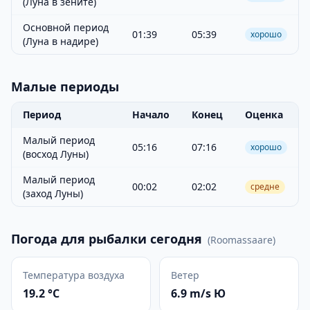
(Луна в зените)
Основной период
01:39
05:39
хорошо
(Луна в надире)
Малые периоды
Период
Начало
Конец
Оценка
Малый период
05:16
07:16
хорошо
(восход Луны)
Малый период
00:02
02:02
средне
(заход Луны)
Погода для рыбалки сегодня
(
Roomassaare
)
Температура воздуха
Ветер
19.2 °C
6.9 m/s Ю