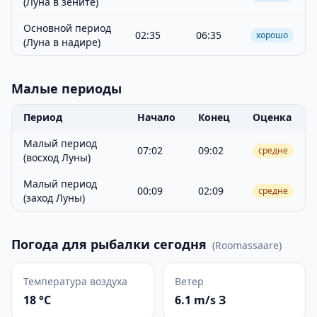
(Луна в зените)
Основной период
02:35
06:35
хорошо
(Луна в надире)
Малые периоды
Период
Начало
Конец
Оценка
Малый период
07:02
09:02
средне
(восход Луны)
Малый период
00:09
02:09
средне
(заход Луны)
Погода для рыбалки сегодня
(
Roomassaare
)
Температура воздуха
Ветер
18 °C
6.1 m/s З