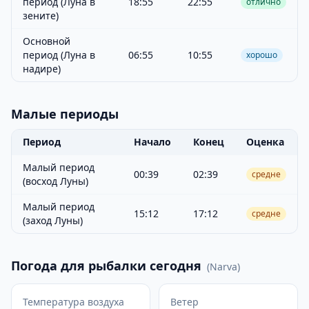
период (Луна в
18:55
22:55
отлично
зените)
Основной
период (Луна в
06:55
10:55
хорошо
надире)
Малые периоды
Период
Начало
Конец
Оценка
Малый период
00:39
02:39
средне
(восход Луны)
Малый период
15:12
17:12
средне
(заход Луны)
Погода для рыбалки сегодня
(
Narva
)
Температура воздуха
Ветер