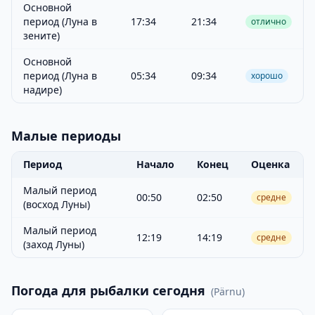
Основной
период (Луна в
17:34
21:34
отлично
зените)
Основной
период (Луна в
05:34
09:34
хорошо
надире)
Малые периоды
Период
Начало
Конец
Оценка
Малый период
00:50
02:50
средне
(восход Луны)
Малый период
12:19
14:19
средне
(заход Луны)
Погода для рыбалки сегодня
(
Pärnu
)