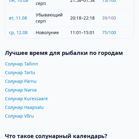
пн, 10.08
21:58–01:58
73
/100
серп
Убывающий
вт, 11.08
20:18–22:18
39
/100
серп
ср, 12.08
Новолуние
11:01–15:01
75
/100
Лучшее время для рыбалки по городам
Солунар Tallinn
Солунар Tartu
Солунар Pärnu
Солунар Narva
Солунар Kuressaare
Солунар Haapsalu
Солунар Võru
Что такое солунарный календарь?