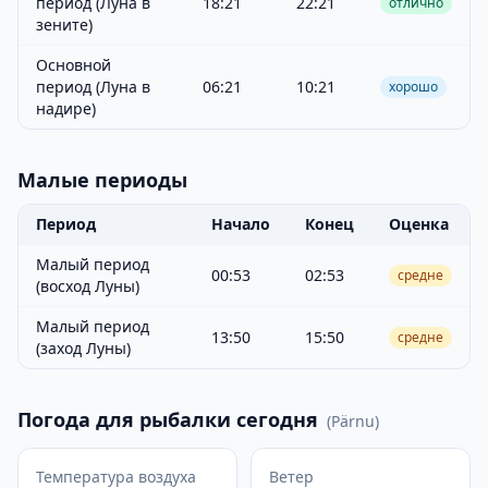
период (Луна в
18:21
22:21
отлично
зените)
Основной
период (Луна в
06:21
10:21
хорошо
надире)
Малые периоды
Период
Начало
Конец
Оценка
Малый период
00:53
02:53
средне
(восход Луны)
Малый период
13:50
15:50
средне
(заход Луны)
Погода для рыбалки сегодня
(
Pärnu
)
Температура воздуха
Ветер