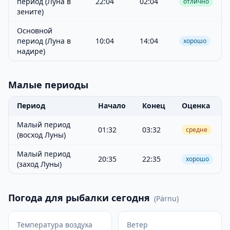
период (Луна в
22:04
02:04
отлично
зените)
Основной
период (Луна в
10:04
14:04
хорошо
надире)
Малые периоды
Период
Начало
Конец
Оценка
Малый период
01:32
03:32
средне
(восход Луны)
Малый период
20:35
22:35
хорошо
(заход Луны)
Погода для рыбалки сегодня
(
Pärnu
)
Температура воздуха
Ветер