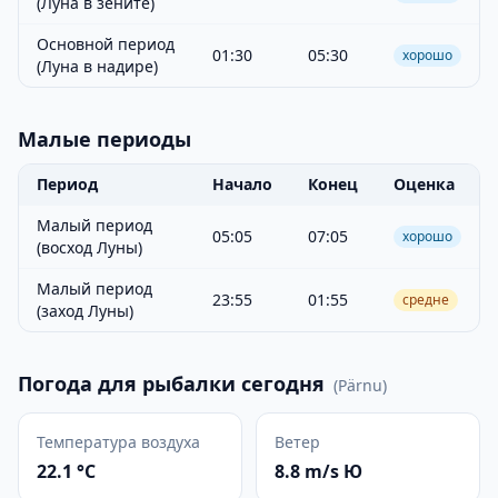
(Луна в зените)
Основной период
01:30
05:30
хорошо
(Луна в надире)
Малые периоды
Период
Начало
Конец
Оценка
Малый период
05:05
07:05
хорошо
(восход Луны)
Малый период
23:55
01:55
средне
(заход Луны)
Погода для рыбалки сегодня
(
Pärnu
)
Температура воздуха
Ветер
22.1 °C
8.8 m/s Ю