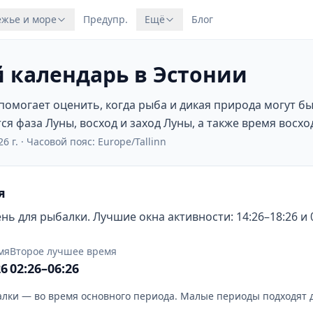
жье и море
Предупр.
Ещё
Блог
 календарь в Эстонии
омогает оценить, когда рыба и дикая природа могут б
я фаза Луны, восход и заход Луны, а также время восход
6 г.
·
Часовой пояс: Europe/Tallinn
я
ь для рыбалки. Лучшие окна активности: 14:26–18:26 и 0
мя
Второе лучшее время
26
02:26–06:26
лки — во время основного периода. Малые периоды подходят 