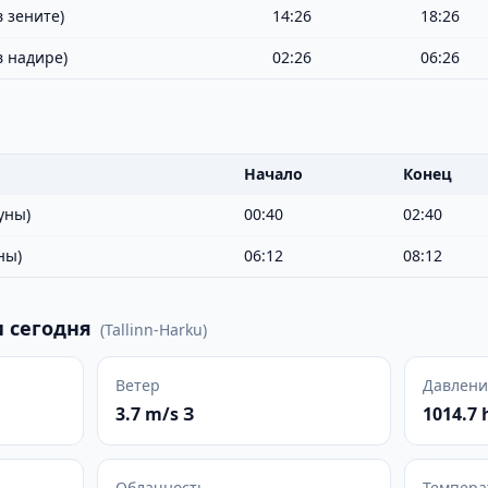
 зените)
14:26
18:26
в надире)
02:26
06:26
Начало
Конец
уны)
00:40
02:40
ны)
06:12
08:12
 сегодня
(
Tallinn-Harku
)
Ветер
Давлени
3.7 m/s З
1014.7 
Облачность
Темпера