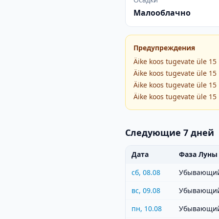
Малооблачно
Предупреждения
Äike koos tugevate üle 15
Äike koos tugevate üle 15
Äike koos tugevate üle 15
Äike koos tugevate üle 15
Следующие 7 дней
Дата
Фаза Луны
сб, 08.08
Убывающий
вс, 09.08
Убывающий
пн, 10.08
Убывающий