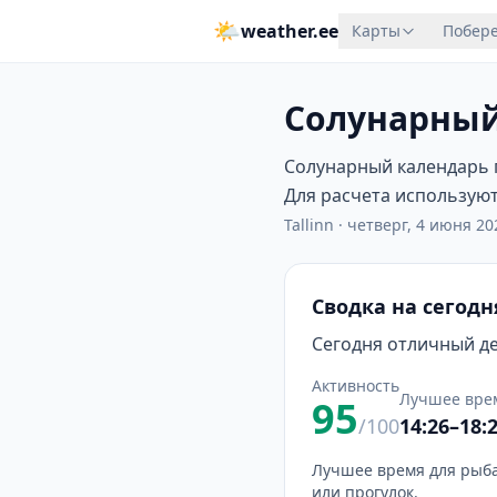
🌤
weather.ee
Карты
Побере
Солунарный
Солунарный календарь п
Для расчета используютс
Tallinn
·
четверг, 4 июня 202
Сводка на сегодн
Сегодня отличный ден
Активность
Лучшее вре
95
/100
14:26–18:
Лучшее время для рыба
или прогулок.