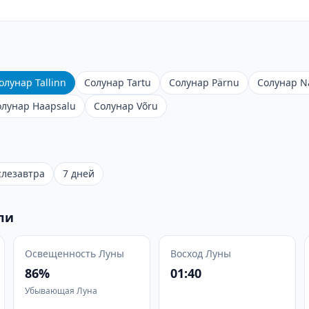
олунар Tallinn
Солунар Tartu
Солунар Pärnu
Солунар N
олунар Haapsalu
Солунар Võru
слезавтра
7 дней
ли
Освещенность Луны
Восход Луны
86%
01:40
Убывающая Луна