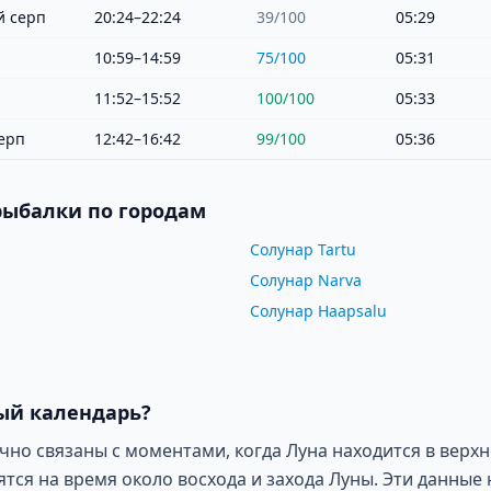
 серп
20:24–22:24
39
/100
05:29
10:59–14:59
75
/100
05:31
11:52–15:52
100
/100
05:33
ерп
12:42–16:42
99
/100
05:36
рыбалки по городам
Солунар Tartu
Солунар Narva
Солунар Haapsalu
ый календарь?
о связаны с моментами, когда Луна находится в верхн
ся на время около восхода и захода Луны. Эти данные 