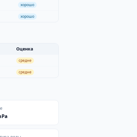
хорошо
хорошо
Оценка
средне
средне
е
hPa
тура воды