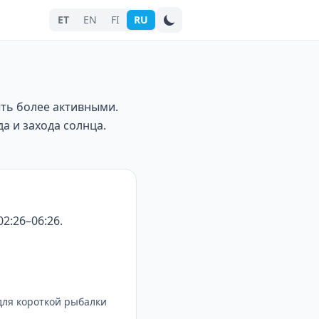
ET
EN
FI
RU
Поиск города
ыть более активными.
а и захода солнца.
2:26–06:26.
для короткой рыбалки