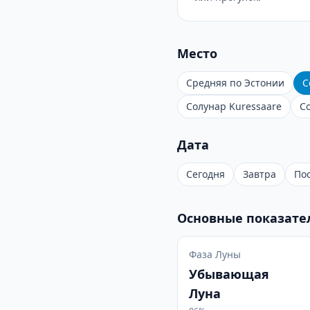
Место
Средняя по Эстонии
С
Солунар Kuressaare
С
Дата
Сегодня
Завтра
По
Основные показате
Фаза Луны
Убывающая
Луна