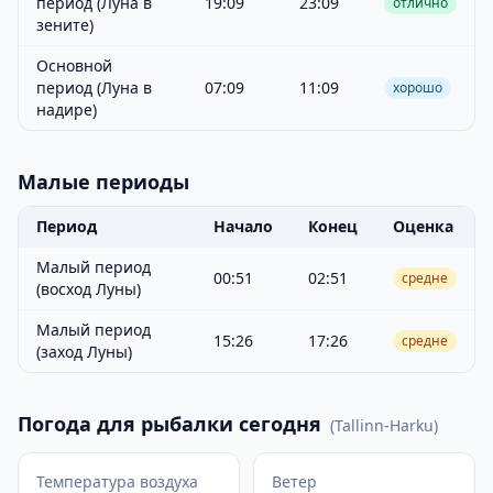
период (Луна в
19:09
23:09
отлично
зените)
Основной
период (Луна в
07:09
11:09
хорошо
надире)
Малые периоды
Период
Начало
Конец
Оценка
Малый период
00:51
02:51
средне
(восход Луны)
Малый период
15:26
17:26
средне
(заход Луны)
Погода для рыбалки сегодня
(
Tallinn-Harku
)
Температура воздуха
Ветер