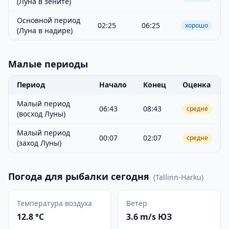
(Луна в зените)
Основной период
02:25
06:25
хорошо
(Луна в надире)
Малые периоды
Период
Начало
Конец
Оценка
Малый период
06:43
08:43
средне
(восход Луны)
Малый период
00:07
02:07
средне
(заход Луны)
Погода для рыбалки сегодня
(
Tallinn-Harku
)
Температура воздуха
Ветер
12.8 °C
3.6 m/s ЮЗ