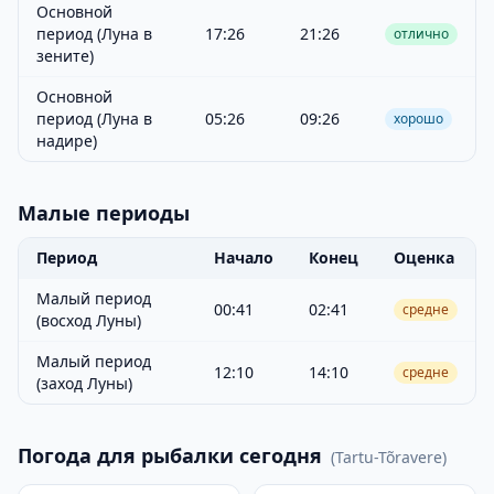
Основной
период (Луна в
17:26
21:26
отлично
зените)
Основной
период (Луна в
05:26
09:26
хорошо
надире)
Малые периоды
Период
Начало
Конец
Оценка
Малый период
00:41
02:41
средне
(восход Луны)
Малый период
12:10
14:10
средне
(заход Луны)
Погода для рыбалки сегодня
(
Tartu-Tõravere
)