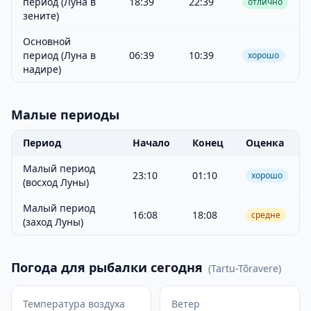
период (Луна в
18:39
22:39
отлично
зените)
Основной
период (Луна в
06:39
10:39
хорошо
надире)
Малые периоды
Период
Начало
Конец
Оценка
Малый период
23:10
01:10
хорошо
(восход Луны)
Малый период
16:08
18:08
средне
(заход Луны)
Погода для рыбалки сегодня
(
Tartu-Tõravere
)
Температура воздуха
Ветер