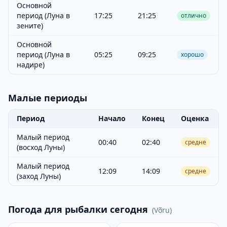
Основной
период (Луна в
17:25
21:25
отлично
зените)
Основной
период (Луна в
05:25
09:25
хорошо
надире)
Малые периоды
Период
Начало
Конец
Оценка
Малый период
00:40
02:40
средне
(восход Луны)
Малый период
12:09
14:09
средне
(заход Луны)
Погода для рыбалки сегодня
(
Võru
)