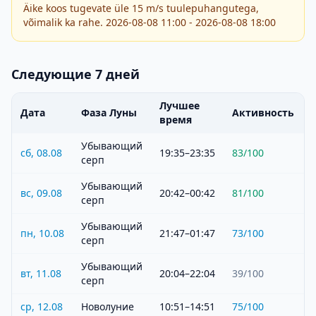
Äike koos tugevate üle 15 m/s tuulepuhangutega,
võimalik ka rahe. 2026-08-08 11:00 - 2026-08-08 18:00
Следующие 7 дней
Лучшее
Дата
Фаза Луны
Активность
время
Убывающий
сб, 08.08
19:35–23:35
83
/100
серп
Убывающий
вс, 09.08
20:42–00:42
81
/100
серп
Убывающий
пн, 10.08
21:47–01:47
73
/100
серп
Убывающий
вт, 11.08
20:04–22:04
39
/100
серп
ср, 12.08
Новолуние
10:51–14:51
75
/100