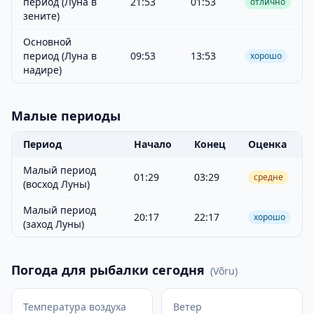
период (Луна в
21:53
01:53
отлично
зените)
Основной
период (Луна в
09:53
13:53
хорошо
надире)
Малые периоды
Период
Начало
Конец
Оценка
Малый период
01:29
03:29
средне
(восход Луны)
Малый период
20:17
22:17
хорошо
(заход Луны)
Погода для рыбалки сегодня
(
Võru
)
Температура воздуха
Ветер