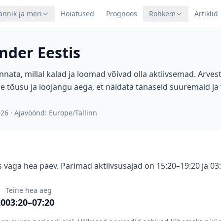
annik ja meri
Hoiatused
Prognoos
Rohkem
Artiklid
nder Eestis
nnata, millal kalad ja loomad võivad olla aktiivsemad. Arve
e tõusu ja loojangu aega, et näidata tänaseid suuremaid ja
026
·
Ajavöönd: Europe/Tallinn
 väga hea päev. Parimad aktiivsusajad on 15:20–19:20 ja 03
Teine hea aeg
20
03:20–07:20