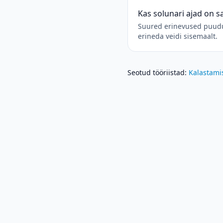
Kas solunari ajad on 
Suured erinevused puuduv
erineda veidi sisemaalt.
Seotud tööriistad
:
Kalastami