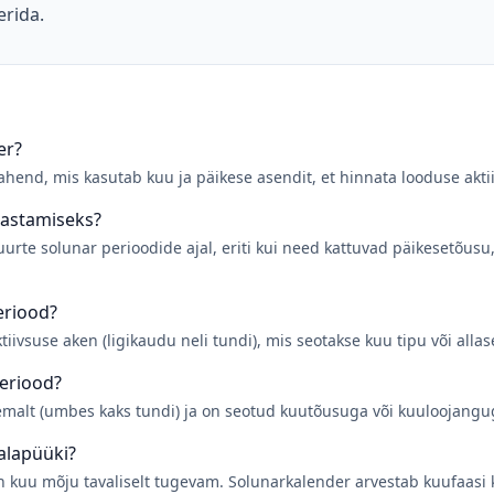
erida.
er?
ahend, mis kasutab kuu ja päikese asendit, et hinnata looduse akt
lastamiseks?
urte solunar perioodide ajal, eriti kui need kattuvad päikesetõusu
eriood?
iivsuse aken (ligikaudu neli tundi), mis seotakse kuu tipu või alla
periood?
emalt (umbes kaks tundi) ja on seotud kuutõusuga või kuuloojangu
alapüüki?
on kuu mõju tavaliselt tugevam. Solunarkalender arvestab kuufaasi 