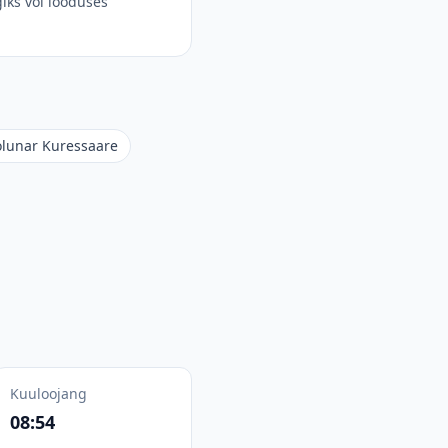
iks või looduses
olunar Kuressaare
Kuuloojang
08:54