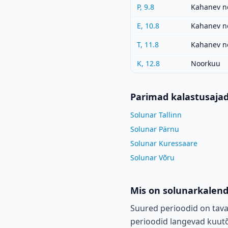
P, 9.8
Kahanev n
E, 10.8
Kahanev n
T, 11.8
Kahanev n
K, 12.8
Noorkuu
Parimad kalastusaja
Solunar Tallinn
Solunar Pärnu
Solunar Kuressaare
Solunar Võru
Mis on solunarkalen
Suured perioodid on tava
perioodid langevad kuutõu