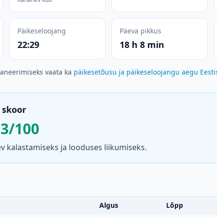
Päikeseloojang
Päeva pikkus
22:29
18 h 8 min
laneerimiseks vaata ka
päikesetõusu ja päikeseloojangu aegu Eesti
 skoor
93/100
 kalastamiseks ja looduses liikumiseks.
Algus
Lõpp