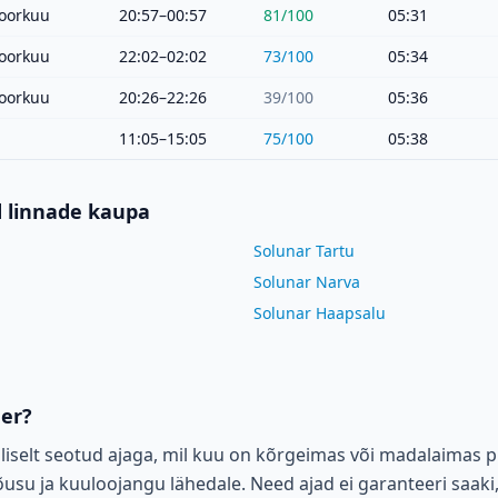
oorkuu
20:57–00:57
81
/100
05:31
oorkuu
22:02–02:02
73
/100
05:34
oorkuu
20:26–22:26
39
/100
05:36
11:05–15:05
75
/100
05:38
d linnade kaupa
Solunar Tartu
Solunar Narva
Solunar Haapsalu
der?
liselt seotud ajaga, mil kuu on kõrgeimas või madalaimas p
su ja kuuloojangu lähedale. Need ajad ei garanteeri saaki,