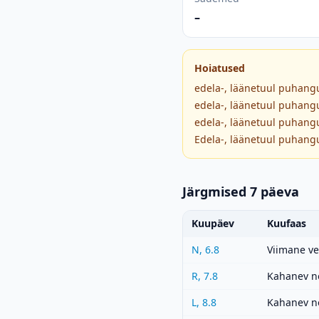
–
Hoiatused
edela-, läänetuul puhangu
edela-, läänetuul puhangu
edela-, läänetuul puhangu
Edela-, läänetuul puhangu
Järgmised 7 päeva
Kuupäev
Kuufaas
N, 6.8
Viimane v
R, 7.8
Kahanev n
L, 8.8
Kahanev n