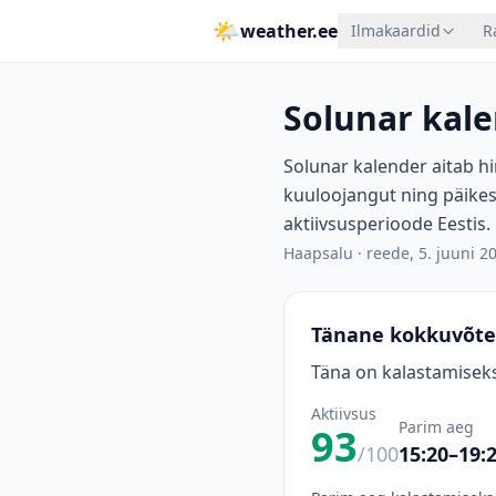
🌤
weather.ee
Ilmakaardid
R
Solunar kale
Solunar kalender aitab hi
kuuloojangut ning päikes
aktiivsusperioode Eestis.
Haapsalu
·
reede, 5. juuni 2
Tänane kokkuvõte
Täna on kalastamiseks
Aktiivsus
Parim aeg
93
/100
15:20–19: