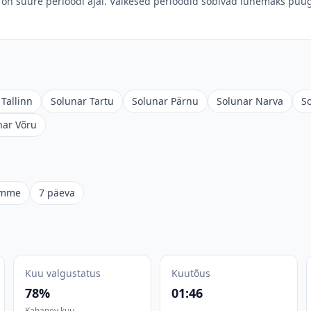
on suure perioodi ajal. Väikesed perioodid sobivad lühemaks püüg
Tallinn
Solunar Tartu
Solunar Pärnu
Solunar Narva
S
nar Võru
omme
7 päeva
Kuu valgustatus
Kuutõus
78%
01:46
Kahanev kuu