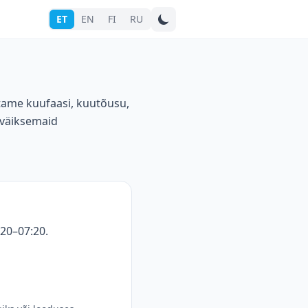
ET
EN
FI
RU
Otsi linna
stame kuufaasi, kuutõusu,
 väiksemaid
:20–07:20.