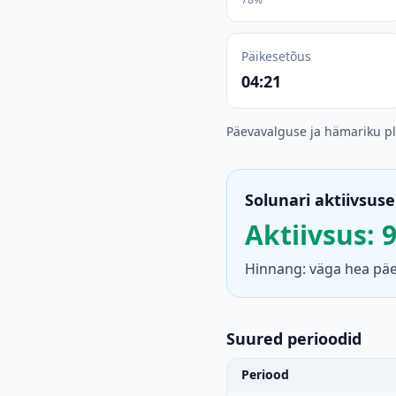
Päikesetõus
04:21
Päevavalguse ja hämariku p
Solunari aktiivsuse
Aktiivsus: 
Hinnang: väga hea päev
Suured perioodid
Periood