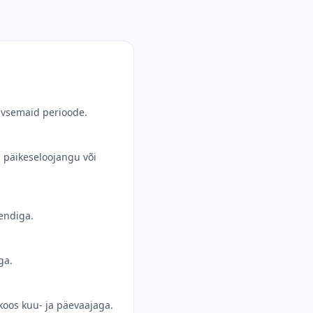
iivsemaid perioode.
, päikeseloojangu või
sendiga.
ga.
koos kuu- ja päevaajaga.