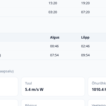
15:20
19:20
03:20
07:20
Algus
Lõpp
00:46
02:46
)
07:54
09:54
aapsalu
)
Tuul
Õhurõhk
5.4 m/s W
1010.4 
Pilvisus
Veetemp