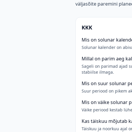
väljasõite paremini plane
KKK
Mis on solunar kalend
Solunar kalender on abiv
Millal on parim aeg ka
Sageli on parimad ajad su
stabiilse ilmaga.
Mis on suur solunar p
Suur periood on pikem akt
Mis on väike solunar 
Väike periood kestab lüh
Kas täiskuu mõjutab k
Täiskuu ja noorkuu ajal 