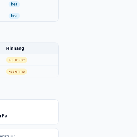
hea
hea
Hinnang
keskmine
keskmine
hPa
eratuur