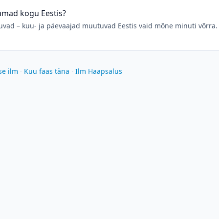
samad kogu Eestis?
ad – kuu- ja päevaajad muutuvad Eestis vaid mõne minuti võrra. 
se ilm
·
Kuu faas täna
·
Ilm Haapsalus