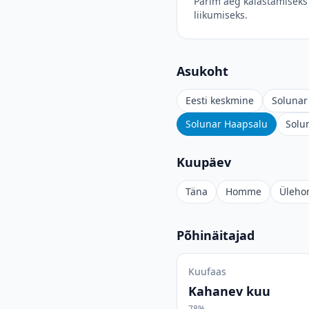
Parim aeg kalastamiseks 
liikumiseks.
Asukoht
Eesti keskmine
Solunar 
Solunar Haapsalu
Solu
Kuupäev
Täna
Homme
Üleh
Põhinäitajad
Kuufaas
Kahanev kuu
78%