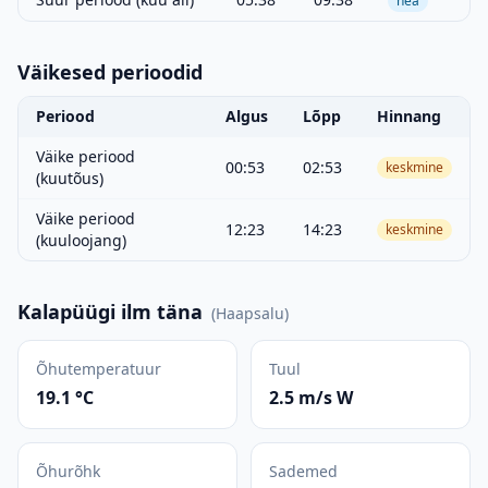
hea
Väikesed perioodid
Periood
Algus
Lõpp
Hinnang
Väike periood
00:53
02:53
keskmine
(kuutõus)
Väike periood
12:23
14:23
keskmine
(kuuloojang)
Kalapüügi ilm täna
(
Haapsalu
)
Õhutemperatuur
Tuul
19.1 °C
2.5 m/s W
Õhurõhk
Sademed