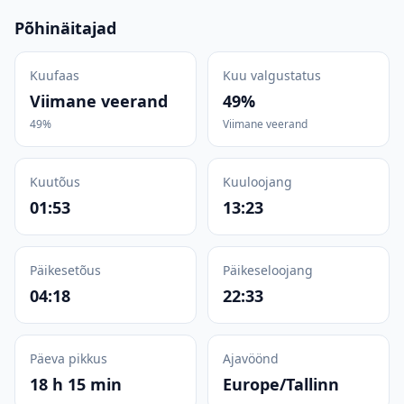
Põhinäitajad
Kuufaas
Kuu valgustatus
Viimane veerand
49%
49%
Viimane veerand
Kuutõus
Kuuloojang
01:53
13:23
Päikesetõus
Päikeseloojang
04:18
22:33
Päeva pikkus
Ajavöönd
18 h 15 min
Europe/Tallinn