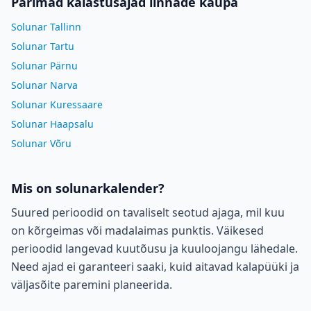
Parimad kalastusajad linnade kaupa
Solunar Tallinn
Solunar Tartu
Solunar Pärnu
Solunar Narva
Solunar Kuressaare
Solunar Haapsalu
Solunar Võru
Mis on solunarkalender?
Suured perioodid on tavaliselt seotud ajaga, mil kuu
on kõrgeimas või madalaimas punktis. Väikesed
perioodid langevad kuutõusu ja kuuloojangu lähedale.
Need ajad ei garanteeri saaki, kuid aitavad kalapüüki ja
väljasõite paremini planeerida.