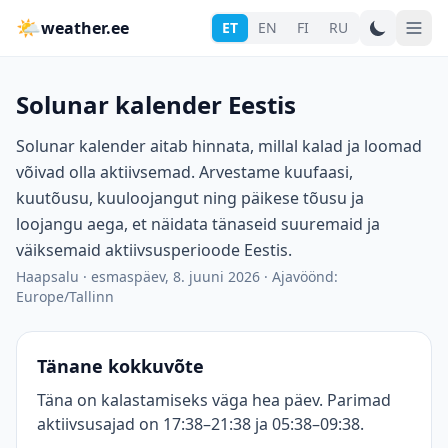
🌤
weather.ee
ET
EN
FI
RU
Solunar kalender Eestis
Solunar kalender aitab hinnata, millal kalad ja loomad
võivad olla aktiivsemad. Arvestame kuufaasi,
kuutõusu, kuuloojangut ning päikese tõusu ja
loojangu aega, et näidata tänaseid suuremaid ja
väiksemaid aktiivsusperioode Eestis.
Haapsalu
·
esmaspäev, 8. juuni 2026
·
Ajavöönd:
Europe/Tallinn
Tänane kokkuvõte
Täna on kalastamiseks väga hea päev. Parimad
aktiivsusajad on 17:38–21:38 ja 05:38–09:38.