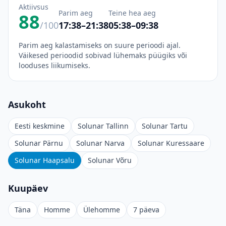
Aktiivsus
Parim aeg
Teine hea aeg
88
/100
17:38–21:38
05:38–09:38
Parim aeg kalastamiseks on suure perioodi ajal.
Väikesed perioodid sobivad lühemaks püügiks või
looduses liikumiseks.
Asukoht
Eesti keskmine
Solunar Tallinn
Solunar Tartu
Solunar Pärnu
Solunar Narva
Solunar Kuressaare
Solunar Haapsalu
Solunar Võru
Kuupäev
Täna
Homme
Ülehomme
7 päeva