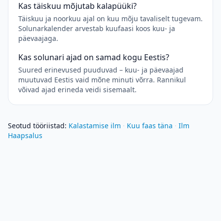
Kas täiskuu mõjutab kalapüüki?
Täiskuu ja noorkuu ajal on kuu mõju tavaliselt tugevam.
Solunarkalender arvestab kuufaasi koos kuu- ja
päevaajaga.
Kas solunari ajad on samad kogu Eestis?
Suured erinevused puuduvad – kuu- ja päevaajad
muutuvad Eestis vaid mõne minuti võrra. Rannikul
võivad ajad erineda veidi sisemaalt.
Seotud tööriistad
:
Kalastamise ilm
·
Kuu faas täna
·
Ilm
Haapsalus