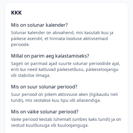
KKK
Mis on solunar kalender?
Solunar kalender on abivahend, mis kasutab kuu ja
päikese asendit, et hinnata looduse aktiivsemaid
perioode.
Millal on parim aeg kalastamiseks?
Sageli on parimad ajad suurte solunar perioodide ajal,
eriti kui need kattuvad päikesetõusu, päikeseloojangu
või stabiilse ilmaga.
Mis on suur solunar periood?
Suur periood on pikem aktiivsuse aken (ligikaudu neli
tundi), mis seotakse kuu tipu või allasendiga.
Mis on väike solunar periood?
Väike periood kestab lühemalt (umbes kaks tundi) ja on
seotud kuutõusuga või kuuloojanguga.