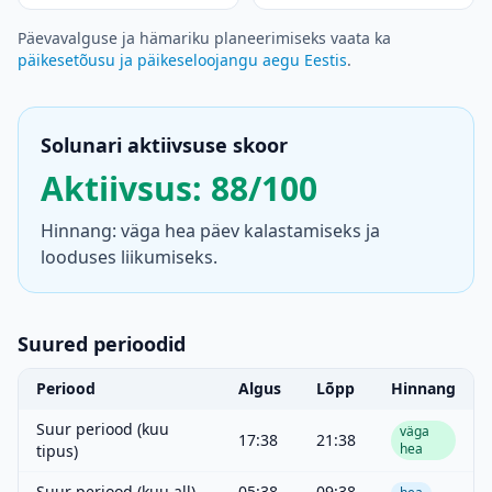
Päevavalguse ja hämariku planeerimiseks vaata ka
päikesetõusu ja päikeseloojangu aegu Eestis
.
Solunari aktiivsuse skoor
Aktiivsus: 88/100
Hinnang: väga hea päev kalastamiseks ja
looduses liikumiseks.
Suured perioodid
Periood
Algus
Lõpp
Hinnang
Suur periood (kuu
väga
17:38
21:38
hea
tipus)
Suur periood (kuu all)
05:38
09:38