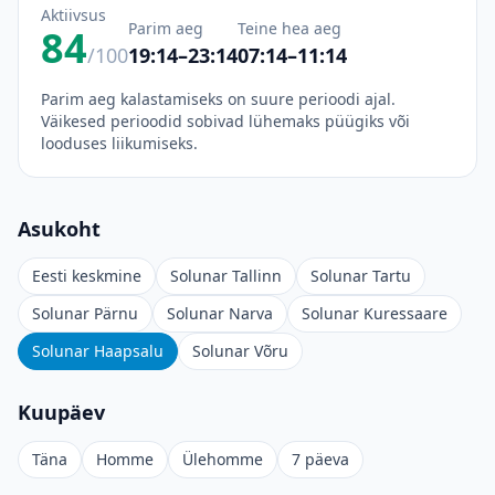
Aktiivsus
Parim aeg
Teine hea aeg
84
/100
19:14–23:14
07:14–11:14
Parim aeg kalastamiseks on suure perioodi ajal.
Väikesed perioodid sobivad lühemaks püügiks või
looduses liikumiseks.
Asukoht
Eesti keskmine
Solunar Tallinn
Solunar Tartu
Solunar Pärnu
Solunar Narva
Solunar Kuressaare
Solunar Haapsalu
Solunar Võru
Kuupäev
Täna
Homme
Ülehomme
7 päeva