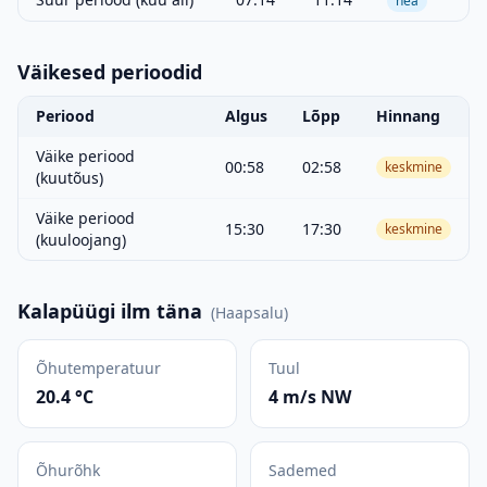
hea
Väikesed perioodid
Periood
Algus
Lõpp
Hinnang
Väike periood
00:58
02:58
keskmine
(kuutõus)
Väike periood
15:30
17:30
keskmine
(kuuloojang)
Kalapüügi ilm täna
(
Haapsalu
)
Õhutemperatuur
Tuul
20.4 °C
4 m/s NW
Õhurõhk
Sademed