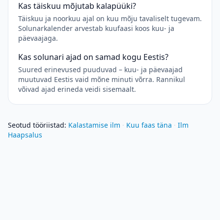
Kas täiskuu mõjutab kalapüüki?
Täiskuu ja noorkuu ajal on kuu mõju tavaliselt tugevam.
Solunarkalender arvestab kuufaasi koos kuu- ja
päevaajaga.
Kas solunari ajad on samad kogu Eestis?
Suured erinevused puuduvad – kuu- ja päevaajad
muutuvad Eestis vaid mõne minuti võrra. Rannikul
võivad ajad erineda veidi sisemaalt.
Seotud tööriistad
:
Kalastamise ilm
·
Kuu faas täna
·
Ilm
Haapsalus