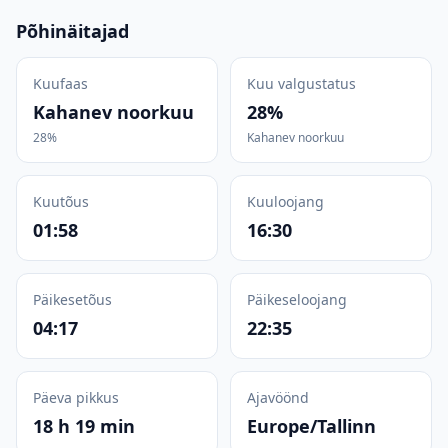
Põhinäitajad
Kuufaas
Kuu valgustatus
Kahanev noorkuu
28%
28%
Kahanev noorkuu
Kuutõus
Kuuloojang
01:58
16:30
Päikesetõus
Päikeseloojang
04:17
22:35
Päeva pikkus
Ajavöönd
18 h 19 min
Europe/Tallinn