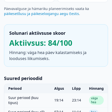
Päevavalguse ja hämariku planeerimiseks vaata ka
päikesetõusu ja päikeseloojangu aegu Eestis
.
Solunari aktiivsuse skoor
Aktiivsus: 84/100
Hinnang: väga hea päev kalastamiseks ja
looduses liikumiseks.
Suured perioodid
Periood
Algus
Lõpp
Hinnang
Suur periood (kuu
väga
19:14
23:14
hea
tipus)
Suur periood (kuu all)
07:14
11:14