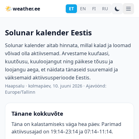
🌤
weather.ee
ET
EN
FI
RU
Solunar kalender Eestis
Solunar kalender aitab hinnata, millal kalad ja loomad
võivad olla aktiivsemad. Arvestame kuufaasi,
kuutõusu, kuuloojangut ning päikese tõusu ja
loojangu aega, et näidata tänaseid suuremaid ja
väiksemaid aktiivsusperioode Eestis.
Haapsalu
·
kolmapäev, 10. juuni 2026
·
Ajavöönd:
Europe/Tallinn
Tänane kokkuvõte
Täna on kalastamiseks väga hea päev. Parimad
aktiivsusajad on 19:14–23:14 ja 07:14–11:14.