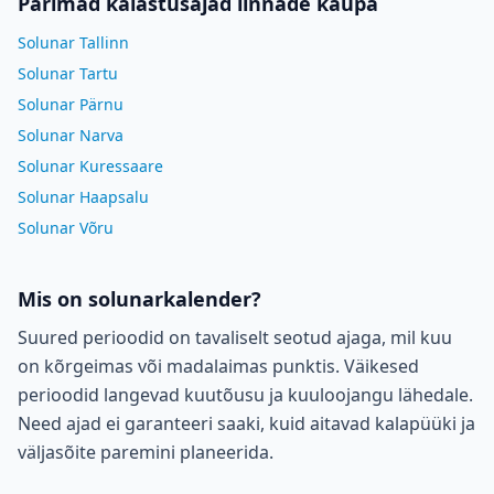
Parimad kalastusajad linnade kaupa
Solunar Tallinn
Solunar Tartu
Solunar Pärnu
Solunar Narva
Solunar Kuressaare
Solunar Haapsalu
Solunar Võru
Mis on solunarkalender?
Suured perioodid on tavaliselt seotud ajaga, mil kuu
on kõrgeimas või madalaimas punktis. Väikesed
perioodid langevad kuutõusu ja kuuloojangu lähedale.
Need ajad ei garanteeri saaki, kuid aitavad kalapüüki ja
väljasõite paremini planeerida.