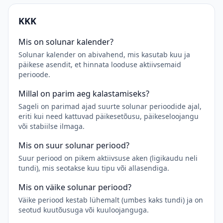
KKK
Mis on solunar kalender?
Solunar kalender on abivahend, mis kasutab kuu ja
päikese asendit, et hinnata looduse aktiivsemaid
perioode.
Millal on parim aeg kalastamiseks?
Sageli on parimad ajad suurte solunar perioodide ajal,
eriti kui need kattuvad päikesetõusu, päikeseloojangu
või stabiilse ilmaga.
Mis on suur solunar periood?
Suur periood on pikem aktiivsuse aken (ligikaudu neli
tundi), mis seotakse kuu tipu või allasendiga.
Mis on väike solunar periood?
Väike periood kestab lühemalt (umbes kaks tundi) ja on
seotud kuutõusuga või kuuloojanguga.