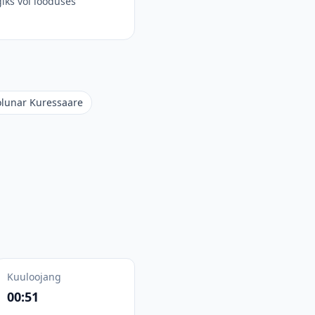
iks või looduses
olunar Kuressaare
Kuuloojang
00:51