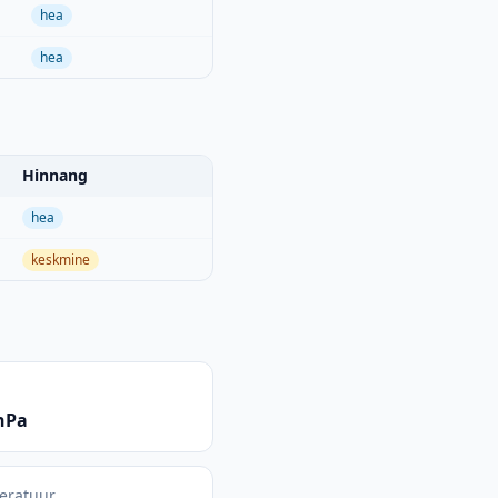
hea
hea
Hinnang
hea
keskmine
hPa
eratuur