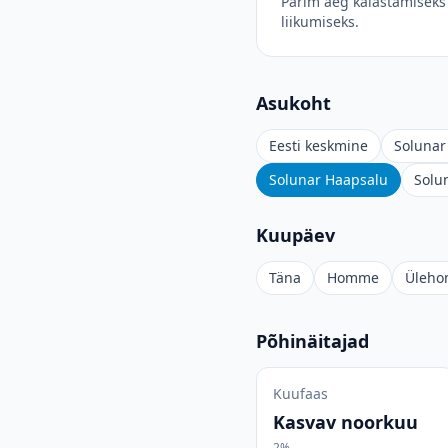
Parim aeg kalastamiseks 
liikumiseks.
Asukoht
Eesti keskmine
Solunar 
Solunar Haapsalu
Solu
Kuupäev
Täna
Homme
Üleh
Põhinäitajad
Kuufaas
Kasvav noorkuu
2%