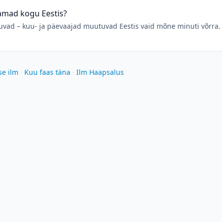
samad kogu Eestis?
ad – kuu- ja päevaajad muutuvad Eestis vaid mõne minuti võrra. 
se ilm
·
Kuu faas täna
·
Ilm Haapsalus