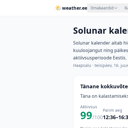
🌤
weather.ee
Ilmakaardid
R
Solunar kale
Solunar kalender aitab hi
kuuloojangut ning päikes
aktiivsusperioode Eestis.
Haapsalu
·
teisipäev, 16. juu
Tänane kokkuvõte
Täna on kalastamiseks
Aktiivsus
Parim aeg
99
/100
12:36–16: