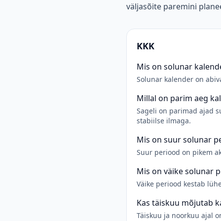
väljasõite paremini plane
KKK
Mis on solunar kalend
Solunar kalender on abiv
Millal on parim aeg ka
Sageli on parimad ajad su
stabiilse ilmaga.
Mis on suur solunar p
Suur periood on pikem akt
Mis on väike solunar 
Väike periood kestab lüh
Kas täiskuu mõjutab k
Täiskuu ja noorkuu ajal 