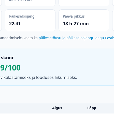
Päikeseloojang
Päeva pikkus
22:41
18 h 27 min
laneerimiseks vaata ka
päikesetõusu ja päikeseloojangu aegu Eesti
 skoor
99/100
 kalastamiseks ja looduses liikumiseks.
Algus
Lõpp