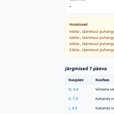
–
Hoiatused
edela-, läänetuul puhangu
edela-, läänetuul puhangu
edela-, läänetuul puhangu
Edela-, läänetuul puhangu
Järgmised 7 päeva
Kuupäev
Kuufaas
N, 6.8
Viimane v
R, 7.8
Kahanev n
L, 8.8
Kahanev n