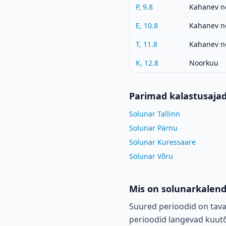
P, 9.8
Kahanev n
E, 10.8
Kahanev n
T, 11.8
Kahanev n
K, 12.8
Noorkuu
Parimad kalastusaja
Solunar Tallinn
Solunar Pärnu
Solunar Kuressaare
Solunar Võru
Mis on solunarkalen
Suured perioodid on tava
perioodid langevad kuutõu