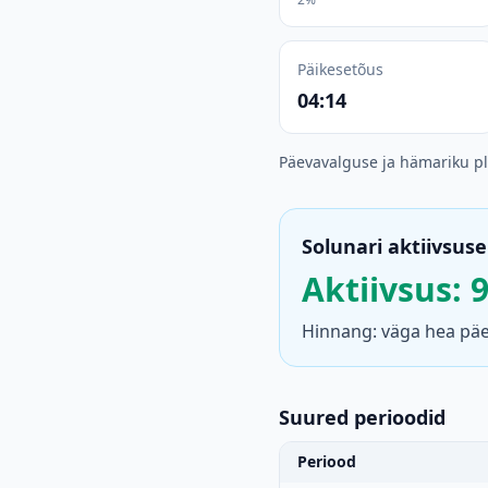
Päikesetõus
04:14
Päevavalguse ja hämariku p
Solunari aktiivsuse
Aktiivsus: 
Hinnang: väga hea päev
Suured perioodid
Periood