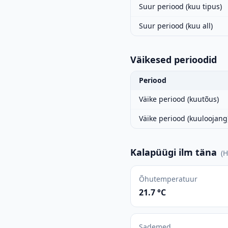
Suur periood (kuu tipus)
Suur periood (kuu all)
Väikesed perioodid
Periood
Väike periood (kuutõus)
Väike periood (kuuloojang
Kalapüügi ilm täna
(
H
Õhutemperatuur
21.7 °C
Sademed