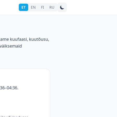
ET
EN
FI
RU
Otsi linna
stame kuufaasi, kuutõusu,
 väiksemaid
:36–04:36.