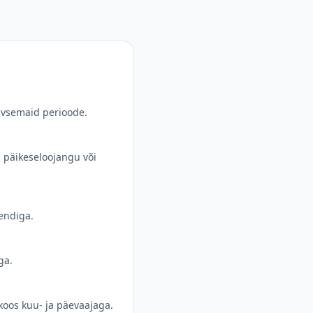
iivsemaid perioode.
, päikeseloojangu või
sendiga.
ga.
koos kuu- ja päevaajaga.