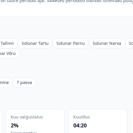
on suure perioodi ajal. Väikesed perioodid sobivad lühemaks püüg
Tallinn
Solunar Tartu
Solunar Pärnu
Solunar Narva
S
nar Võru
omme
7 päeva
Kuu valgustatus
Kuutõus
2%
04:20
Kasvav noorkuu