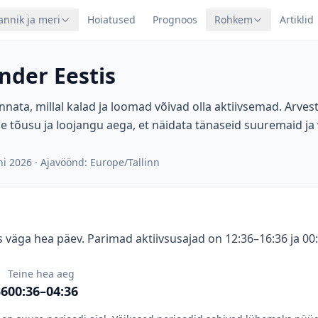
annik ja meri
Hoiatused
Prognoos
Rohkem
Artiklid
nder Eestis
nnata, millal kalad ja loomad võivad olla aktiivsemad. Arve
e tõusu ja loojangu aega, et näidata tänaseid suuremaid ja
ni 2026
·
Ajavöönd: Europe/Tallinn
 väga hea päev. Parimad aktiivsusajad on 12:36–16:36 ja 00
Teine hea aeg
36
00:36–04:36