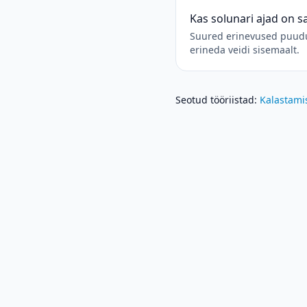
Kas solunari ajad on 
Suured erinevused puuduv
erineda veidi sisemaalt.
Seotud tööriistad
:
Kalastami