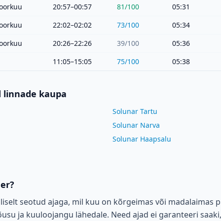
oorkuu
20:57–00:57
81
/100
05:31
oorkuu
22:02–02:02
73
/100
05:34
oorkuu
20:26–22:26
39
/100
05:36
11:05–15:05
75
/100
05:38
d linnade kaupa
Solunar Tartu
Solunar Narva
Solunar Haapsalu
der?
liselt seotud ajaga, mil kuu on kõrgeimas või madalaimas p
su ja kuuloojangu lähedale. Need ajad ei garanteeri saaki,