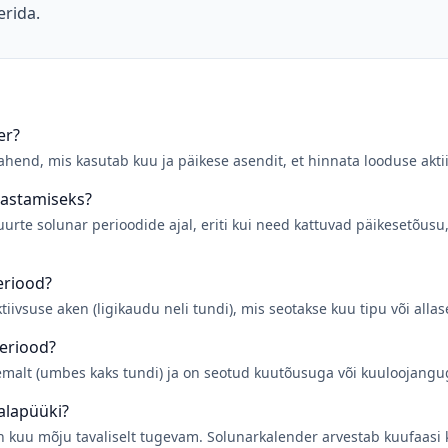
erida.
er?
ahend, mis kasutab kuu ja päikese asendit, et hinnata looduse akt
lastamiseks?
urte solunar perioodide ajal, eriti kui need kattuvad päikesetõusu
eriood?
iivsuse aken (ligikaudu neli tundi), mis seotakse kuu tipu või alla
periood?
emalt (umbes kaks tundi) ja on seotud kuutõusuga või kuuloojangu
alapüüki?
on kuu mõju tavaliselt tugevam. Solunarkalender arvestab kuufaasi 