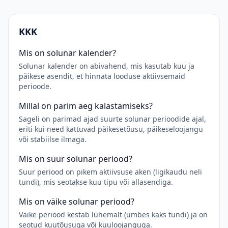
KKK
Mis on solunar kalender?
Solunar kalender on abivahend, mis kasutab kuu ja
päikese asendit, et hinnata looduse aktiivsemaid
perioode.
Millal on parim aeg kalastamiseks?
Sageli on parimad ajad suurte solunar perioodide ajal,
eriti kui need kattuvad päikesetõusu, päikeseloojangu
või stabiilse ilmaga.
Mis on suur solunar periood?
Suur periood on pikem aktiivsuse aken (ligikaudu neli
tundi), mis seotakse kuu tipu või allasendiga.
Mis on väike solunar periood?
Väike periood kestab lühemalt (umbes kaks tundi) ja on
seotud kuutõusuga või kuuloojanguga.