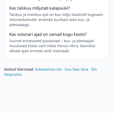
Kas täiskuu mõjutab kalapüüki?
Täiskuu ja noorkuu ajal on kuu mõju tavaliselt tugevam.
Solunarkalender arvestab kuufaasi koos kuu- ja
päevaajaga.
Kas solunari ajad on samad kogu Eestis?
Suured erinevused puuduvad – kuu- ja päevaajad
muutuvad Eestis vaid mõne minuti võrra. Rannikul
võivad ajad erineda veidi sisemaalt.
Seotud tööriistad
:
Kalastamise ilm
·
Kuu faas täna
·
Ilm
Haapsalus