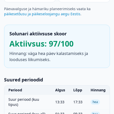
Päevavalguse ja hämariku planeerimiseks vaata ka
päikesetõusu ja päikeseloojangu aegu Eestis
.
Solunari aktiivsuse skoor
Aktiivsus: 97/100
Hinnang: väga hea päev kalastamiseks ja
looduses liikumiseks.
Suured perioodid
Periood
Algus
Lõpp
Hinnang
Suur periood (kuu
13:33
17:33
hea
tipus)
Suur periood (kuu all)
01:33
05:33