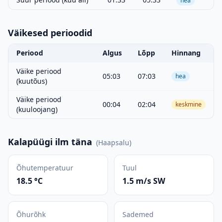
hea
Väikesed perioodid
Periood
Algus
Lõpp
Hinnang
Väike periood
05:03
07:03
hea
(kuutõus)
Väike periood
00:04
02:04
keskmine
(kuuloojang)
Kalapüügi ilm täna
(
Haapsalu
)
Õhutemperatuur
Tuul
18.5 °C
1.5 m/s SW
Õhurõhk
Sademed