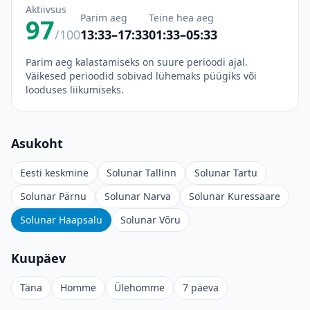
Aktiivsus
Parim aeg
Teine hea aeg
97
/100
13:33–17:33
01:33–05:33
Parim aeg kalastamiseks on suure perioodi ajal.
Väikesed perioodid sobivad lühemaks püügiks või
looduses liikumiseks.
Asukoht
Eesti keskmine
Solunar Tallinn
Solunar Tartu
Solunar Pärnu
Solunar Narva
Solunar Kuressaare
Solunar Haapsalu
Solunar Võru
Kuupäev
Täna
Homme
Ülehomme
7 päeva