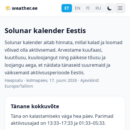
🌤
weather.ee
ET
EN
FI
RU
Solunar kalender Eestis
Solunar kalender aitab hinnata, millal kalad ja loomad
võivad olla aktiivsemad. Arvestame kuufaasi,
kuutõusu, kuuloojangut ning päikese tõusu ja
loojangu aega, et näidata tänaseid suuremaid ja
väiksemaid aktiivsusperioode Eestis.
Haapsalu
·
kolmapäev, 17. juuni 2026
·
Ajavöönd:
Europe/Tallinn
Tänane kokkuvõte
Täna on kalastamiseks väga hea päev. Parimad
aktiivsusajad on 13:33–17:33 ja 01:33–05:33.