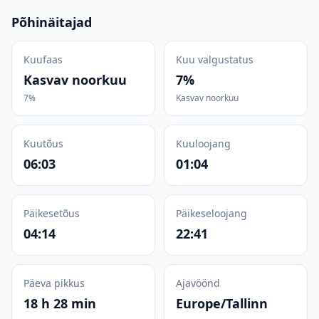
Põhinäitajad
Kuufaas
Kuu valgustatus
Kasvav noorkuu
7%
7%
Kasvav noorkuu
Kuutõus
Kuuloojang
06:03
01:04
Päikesetõus
Päikeseloojang
04:14
22:41
Päeva pikkus
Ajavöönd
18 h 28 min
Europe/Tallinn