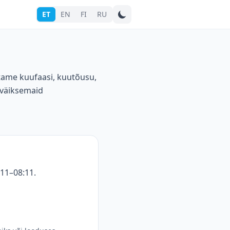
ET
EN
FI
RU
Otsi linna
stame kuufaasi, kuutõusu,
 väiksemaid
:11–08:11.