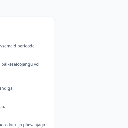
iivsemaid perioode.
, päikeseloojangu või
sendiga.
ga.
koos kuu- ja päevaajaga.