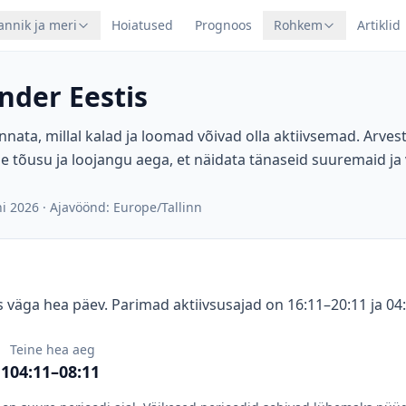
annik ja meri
Hoiatused
Prognoos
Rohkem
Artiklid
nder Eestis
nnata, millal kalad ja loomad võivad olla aktiivsemad. Arve
e tõusu ja loojangu aega, et näidata tänaseid suuremaid ja
ni 2026
·
Ajavöönd: Europe/Tallinn
 väga hea päev. Parimad aktiivsusajad on 16:11–20:11 ja 04
Teine hea aeg
11
04:11–08:11