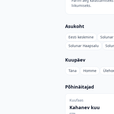
Parim aeg kalastamiseks 
liikumiseks.
Asukoht
Eesti keskmine
Solunar 
Solunar Haapsalu
Solu
Kuupäev
Täna
Homme
Üleh
Põhinäitajad
Kuufaas
Kahanev kuu
69%