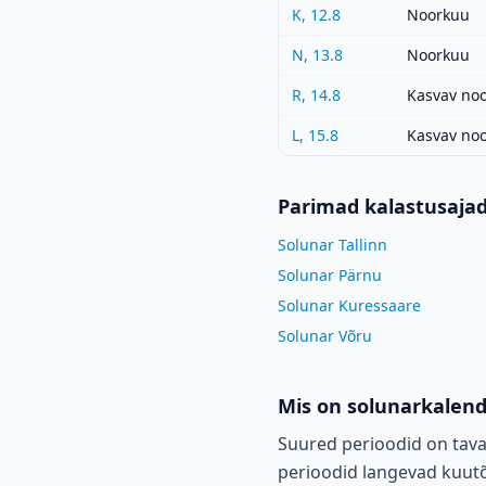
K, 12.8
Noorkuu
N, 13.8
Noorkuu
R, 14.8
Kasvav no
L, 15.8
Kasvav no
Parimad kalastusaja
Solunar Tallinn
Solunar Pärnu
Solunar Kuressaare
Solunar Võru
Mis on solunarkalen
Suured perioodid on tava
perioodid langevad kuutõu