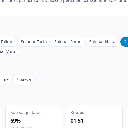
on suure perioodi ajal. Väikesed perioodid sobivad lühemaks püüg
Tallinn
Solunar Tartu
Solunar Pärnu
Solunar Narva
S
nar Võru
omme
7 päeva
Kuu valgustatus
Kuutõus
69%
01:51
Kahanev kuu