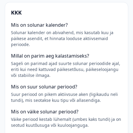
KKK
Mis on solunar kalender?
Solunar kalender on abivahend, mis kasutab kuu ja
päikese asendit, et hinnata looduse aktiivsemaid
perioode.
Millal on parim aeg kalastamiseks?
Sageli on parimad ajad suurte solunar perioodide ajal,
eriti kui need kattuvad päikesetõusu, päikeseloojangu
või stabiilse ilmaga.
Mis on suur solunar periood?
Suur periood on pikem aktiivsuse aken (ligikaudu neli
tundi), mis seotakse kuu tipu või allasendiga.
Mis on väike solunar periood?
Väike periood kestab lühemalt (umbes kaks tundi) ja on
seotud kuutõusuga või kuuloojanguga.