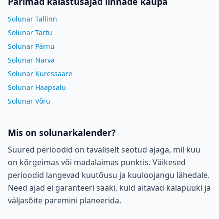
Parimad kalastusajad linnade kaupa
Solunar Tallinn
Solunar Tartu
Solunar Pärnu
Solunar Narva
Solunar Kuressaare
Solunar Haapsalu
Solunar Võru
Mis on solunarkalender?
Suured perioodid on tavaliselt seotud ajaga, mil kuu
on kõrgeimas või madalaimas punktis. Väikesed
perioodid langevad kuutõusu ja kuuloojangu lähedale.
Need ajad ei garanteeri saaki, kuid aitavad kalapüüki ja
väljasõite paremini planeerida.