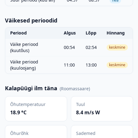
hea
Väikesed perioodid
Periood
Algus
Lõpp
Hinnang
Väike periood
00:54
02:54
keskmine
(kuutõus)
Väike periood
11:00
13:00
keskmine
(kuuloojang)
Kalapüügi ilm täna
(
Roomassaare
)
Õhutemperatuur
Tuul
18.9 °C
8.4 m/s W
Õhurõhk
Sademed