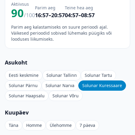
Aktiivsus
Parim aeg
Teine hea aeg
90
/100
16:57–20:57
04:57–08:57
Parim aeg kalastamiseks on suure perioodi ajal.
Väikesed perioodid sobivad lühemaks püügiks või
looduses liikumiseks.
Asukoht
Eesti keskmine
Solunar Tallinn
Solunar Tartu
Solunar Pärnu
Solunar Narva
Solunar Kuressaare
Solunar Haapsalu
Solunar Võru
Kuupäev
Täna
Homme
Ülehomme
7 päeva