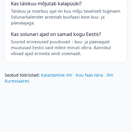
Kas täiskuu mõjutab kalapüüki?
Täiskuu ja noorkuu ajal on kuu mõju tavaliselt tugevam.
Solunarkalender arvestab kuufaasi koos kuu- ja
päevaajaga.
Kas solunari ajad on samad kogu Eestis?
Suured erinevused puuduvad – kuu- ja päevaajad
muutuvad Eestis vaid mõne minuti võrra. Rannikul
võivad ajad erineda veidi sisemaalt.
Seotud tööriistad
:
Kalastamise ilm
·
Kuu faas täna
·
Ilm
Kuressaares