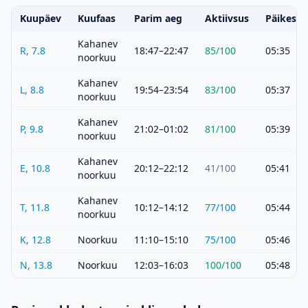
Kuupäev
Kuufaas
Parim aeg
Aktiivsus
Päikeset
Kahanev
R, 7.8
18:47–22:47
85
/100
05:35
noorkuu
Kahanev
L, 8.8
19:54–23:54
83
/100
05:37
noorkuu
Kahanev
P, 9.8
21:02–01:02
81
/100
05:39
noorkuu
Kahanev
E, 10.8
20:12–22:12
41
/100
05:41
noorkuu
Kahanev
T, 11.8
10:12–14:12
77
/100
05:44
noorkuu
K, 12.8
Noorkuu
11:10–15:10
75
/100
05:46
N, 13.8
Noorkuu
12:03–16:03
100
/100
05:48