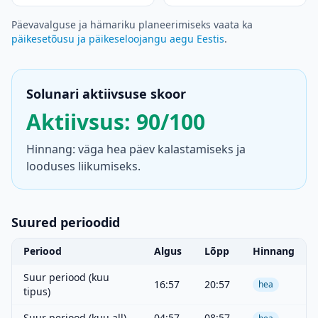
Päevavalguse ja hämariku planeerimiseks vaata ka
päikesetõusu ja päikeseloojangu aegu Eestis
.
Solunari aktiivsuse skoor
Aktiivsus: 90/100
Hinnang: väga hea päev kalastamiseks ja
looduses liikumiseks.
Suured perioodid
Periood
Algus
Lõpp
Hinnang
Suur periood (kuu
16:57
20:57
hea
tipus)
Suur periood (kuu all)
04:57
08:57