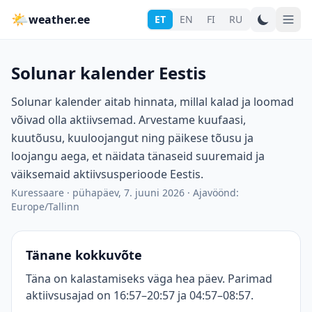
🌤
weather.ee
ET
EN
FI
RU
Solunar kalender Eestis
Solunar kalender aitab hinnata, millal kalad ja loomad
võivad olla aktiivsemad. Arvestame kuufaasi,
kuutõusu, kuuloojangut ning päikese tõusu ja
loojangu aega, et näidata tänaseid suuremaid ja
väiksemaid aktiivsusperioode Eestis.
Kuressaare
·
pühapäev, 7. juuni 2026
·
Ajavöönd:
Europe/Tallinn
Tänane kokkuvõte
Täna on kalastamiseks väga hea päev. Parimad
aktiivsusajad on 16:57–20:57 ja 04:57–08:57.