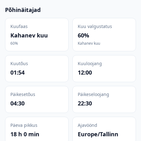
Põhinäitajad
Kuufaas
Kuu valgustatus
Kahanev kuu
60%
60%
Kahanev kuu
Kuutõus
Kuuloojang
01:54
12:00
Päikesetõus
Päikeseloojang
04:30
22:30
Päeva pikkus
Ajavöönd
18 h 0 min
Europe/Tallinn