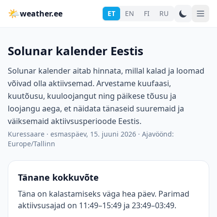
🌤
weather.ee
ET
EN
FI
RU
Solunar kalender Eestis
Solunar kalender aitab hinnata, millal kalad ja loomad
võivad olla aktiivsemad. Arvestame kuufaasi,
kuutõusu, kuuloojangut ning päikese tõusu ja
loojangu aega, et näidata tänaseid suuremaid ja
väiksemaid aktiivsusperioode Eestis.
Kuressaare
·
esmaspäev, 15. juuni 2026
·
Ajavöönd:
Europe/Tallinn
Tänane kokkuvõte
Täna on kalastamiseks väga hea päev. Parimad
aktiivsusajad on 11:49–15:49 ja 23:49–03:49.