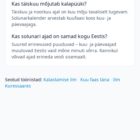
Kas täiskuu mõjutab kalapüüki?
Täiskuu ja noorkuu ajal on kuu mõju tavaliselt tugevam.
Solunarkalender arvestab kuufaasi koos kuu- ja
päevaajaga.
Kas solunari ajad on samad kogu Eestis?
Suured erinevused puuduvad – kuu- ja päevaajad
muutuvad Eestis vaid mõne minuti võrra. Rannikul
võivad ajad erineda veidi sisemaalt.
Seotud tööriistad
:
Kalastamise ilm
·
Kuu faas täna
·
Ilm
Kuressaares