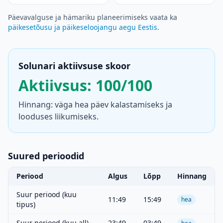
Päevavalguse ja hämariku planeerimiseks vaata ka
päikesetõusu ja päikeseloojangu aegu Eestis
.
Solunari aktiivsuse skoor
Aktiivsus: 100/100
Hinnang: väga hea päev kalastamiseks ja
looduses liikumiseks.
Suured perioodid
Periood
Algus
Lõpp
Hinnang
Suur periood (kuu
11:49
15:49
hea
tipus)
Suur periood (kuu all)
23:49
03:49