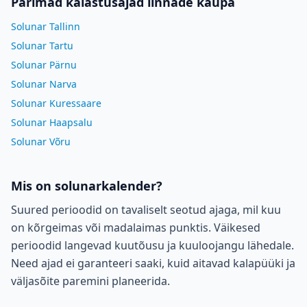
Parimad kalastusajad linnade kaupa
Solunar Tallinn
Solunar Tartu
Solunar Pärnu
Solunar Narva
Solunar Kuressaare
Solunar Haapsalu
Solunar Võru
Mis on solunarkalender?
Suured perioodid on tavaliselt seotud ajaga, mil kuu
on kõrgeimas või madalaimas punktis. Väikesed
perioodid langevad kuutõusu ja kuuloojangu lähedale.
Need ajad ei garanteeri saaki, kuid aitavad kalapüüki ja
väljasõite paremini planeerida.