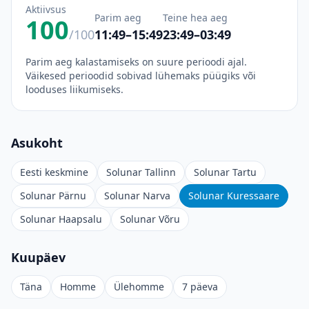
Aktiivsus
Parim aeg
Teine hea aeg
100
/100
11:49–15:49
23:49–03:49
Parim aeg kalastamiseks on suure perioodi ajal.
Väikesed perioodid sobivad lühemaks püügiks või
looduses liikumiseks.
Asukoht
Eesti keskmine
Solunar Tallinn
Solunar Tartu
Solunar Pärnu
Solunar Narva
Solunar Kuressaare
Solunar Haapsalu
Solunar Võru
Kuupäev
Täna
Homme
Ülehomme
7 päeva