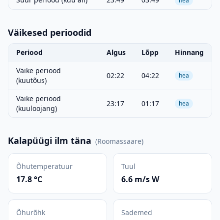
hea
Väikesed perioodid
Periood
Algus
Lõpp
Hinnang
Väike periood
02:22
04:22
hea
(kuutõus)
Väike periood
23:17
01:17
hea
(kuuloojang)
Kalapüügi ilm täna
(
Roomassaare
)
Õhutemperatuur
Tuul
17.8 °C
6.6 m/s W
Õhurõhk
Sademed