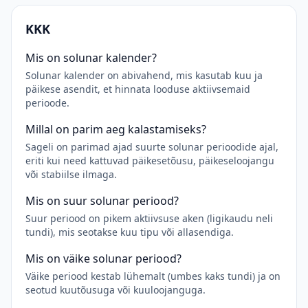
KKK
Mis on solunar kalender?
Solunar kalender on abivahend, mis kasutab kuu ja
päikese asendit, et hinnata looduse aktiivsemaid
perioode.
Millal on parim aeg kalastamiseks?
Sageli on parimad ajad suurte solunar perioodide ajal,
eriti kui need kattuvad päikesetõusu, päikeseloojangu
või stabiilse ilmaga.
Mis on suur solunar periood?
Suur periood on pikem aktiivsuse aken (ligikaudu neli
tundi), mis seotakse kuu tipu või allasendiga.
Mis on väike solunar periood?
Väike periood kestab lühemalt (umbes kaks tundi) ja on
seotud kuutõusuga või kuuloojanguga.