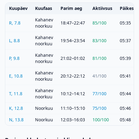
Kuupäev
Kuufaas
Parim aeg
Aktiivsus
Päikeset
Kahanev
R, 7.8
18:47–22:47
85
/100
05:35
noorkuu
Kahanev
L, 8.8
19:54–23:54
83
/100
05:37
noorkuu
Kahanev
P, 9.8
21:02–01:02
81
/100
05:39
noorkuu
Kahanev
E, 10.8
20:12–22:12
41
/100
05:41
noorkuu
Kahanev
T, 11.8
10:12–14:12
77
/100
05:44
noorkuu
K, 12.8
Noorkuu
11:10–15:10
75
/100
05:46
N, 13.8
Noorkuu
12:03–16:03
100
/100
05:48