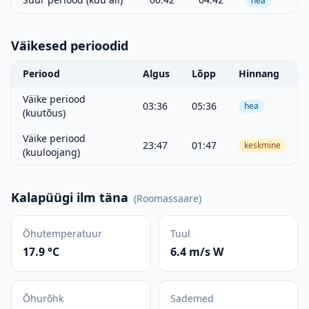
hea
Väikesed perioodid
Periood
Algus
Lõpp
Hinnang
Väike periood
03:36
05:36
hea
(kuutõus)
Väike periood
23:47
01:47
keskmine
(kuuloojang)
Kalapüügi ilm täna
(
Roomassaare
)
Õhutemperatuur
Tuul
17.9 °C
6.4 m/s W
Õhurõhk
Sademed