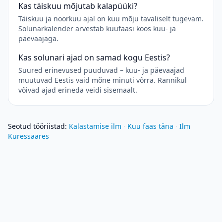
Kas täiskuu mõjutab kalapüüki?
Täiskuu ja noorkuu ajal on kuu mõju tavaliselt tugevam.
Solunarkalender arvestab kuufaasi koos kuu- ja
päevaajaga.
Kas solunari ajad on samad kogu Eestis?
Suured erinevused puuduvad – kuu- ja päevaajad
muutuvad Eestis vaid mõne minuti võrra. Rannikul
võivad ajad erineda veidi sisemaalt.
Seotud tööriistad
:
Kalastamise ilm
·
Kuu faas täna
·
Ilm
Kuressaares