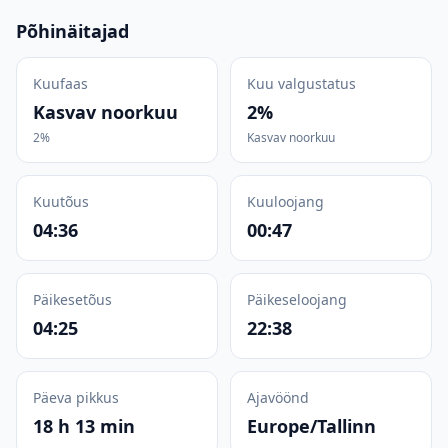
Põhinäitajad
Kuufaas
Kuu valgustatus
Kasvav noorkuu
2%
2%
Kasvav noorkuu
Kuutõus
Kuuloojang
04:36
00:47
Päikesetõus
Päikeseloojang
04:25
22:38
Päeva pikkus
Ajavöönd
18 h 13 min
Europe/Tallinn