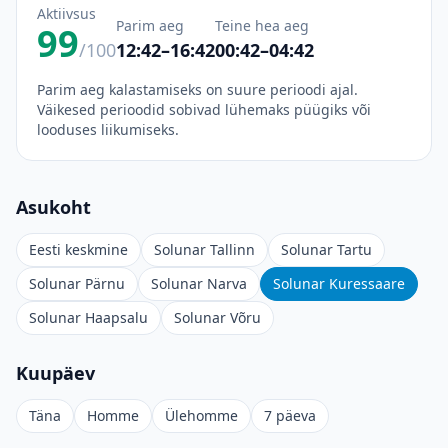
Aktiivsus
Parim aeg
Teine hea aeg
99
/100
12:42–16:42
00:42–04:42
Parim aeg kalastamiseks on suure perioodi ajal.
Väikesed perioodid sobivad lühemaks püügiks või
looduses liikumiseks.
Asukoht
Eesti keskmine
Solunar Tallinn
Solunar Tartu
Solunar Pärnu
Solunar Narva
Solunar Kuressaare
Solunar Haapsalu
Solunar Võru
Kuupäev
Täna
Homme
Ülehomme
7 päeva