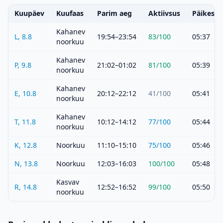
Kuupäev
Kuufaas
Parim aeg
Aktiivsus
Päikeset
Kahanev
L, 8.8
19:54–23:54
83
/100
05:37
noorkuu
Kahanev
P, 9.8
21:02–01:02
81
/100
05:39
noorkuu
Kahanev
E, 10.8
20:12–22:12
41
/100
05:41
noorkuu
Kahanev
T, 11.8
10:12–14:12
77
/100
05:44
noorkuu
K, 12.8
Noorkuu
11:10–15:10
75
/100
05:46
N, 13.8
Noorkuu
12:03–16:03
100
/100
05:48
Kasvav
R, 14.8
12:52–16:52
99
/100
05:50
noorkuu