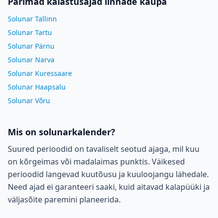
Parimad kalastusajad linnade kaupa
Solunar Tallinn
Solunar Tartu
Solunar Pärnu
Solunar Narva
Solunar Kuressaare
Solunar Haapsalu
Solunar Võru
Mis on solunarkalender?
Suured perioodid on tavaliselt seotud ajaga, mil kuu
on kõrgeimas või madalaimas punktis. Väikesed
perioodid langevad kuutõusu ja kuuloojangu lähedale.
Need ajad ei garanteeri saaki, kuid aitavad kalapüüki ja
väljasõite paremini planeerida.