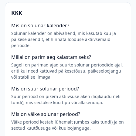
KKK
Mis on solunar kalender?
Solunar kalender on abivahend, mis kasutab kuu ja
päikese asendit, et hinnata looduse aktiivsemaid
perioode.
Millal on parim aeg kalastamiseks?
Sageli on parimad ajad suurte solunar perioodide ajal,
eriti kui need kattuvad päikesetõusu, päikeseloojangu
või stabiilse ilmaga.
Mis on suur solunar periood?
Suur periood on pikem aktiivsuse aken (ligikaudu neli
tundi), mis seotakse kuu tipu või allasendiga.
Mis on väike solunar periood?
Väike periood kestab lühemalt (umbes kaks tundi) ja on
seotud kuutõusuga või kuuloojanguga.