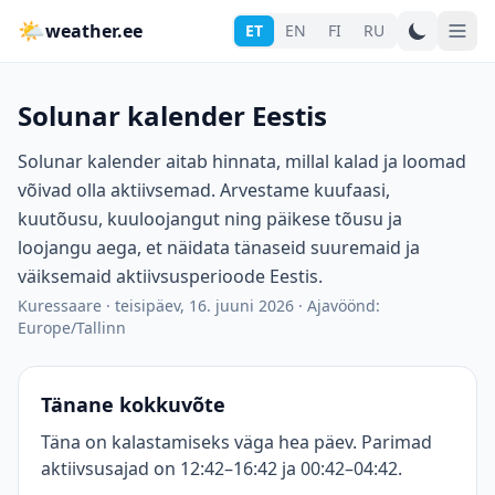
🌤
weather.ee
ET
EN
FI
RU
Solunar kalender Eestis
Solunar kalender aitab hinnata, millal kalad ja loomad
võivad olla aktiivsemad. Arvestame kuufaasi,
kuutõusu, kuuloojangut ning päikese tõusu ja
loojangu aega, et näidata tänaseid suuremaid ja
väiksemaid aktiivsusperioode Eestis.
Kuressaare
·
teisipäev, 16. juuni 2026
·
Ajavöönd:
Europe/Tallinn
Tänane kokkuvõte
Täna on kalastamiseks väga hea päev. Parimad
aktiivsusajad on 12:42–16:42 ja 00:42–04:42.