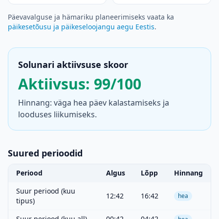
Päevavalguse ja hämariku planeerimiseks vaata ka
päikesetõusu ja päikeseloojangu aegu Eestis
.
Solunari aktiivsuse skoor
Aktiivsus: 99/100
Hinnang: väga hea päev kalastamiseks ja
looduses liikumiseks.
Suured perioodid
Periood
Algus
Lõpp
Hinnang
Suur periood (kuu
12:42
16:42
hea
tipus)
Suur periood (kuu all)
00:42
04:42