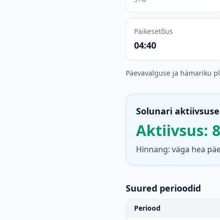
Päikesetõus
04:40
Päevavalguse ja hämariku p
Solunari aktiivsuse
Aktiivsus: 
Hinnang: väga hea päev
Suured perioodid
Periood