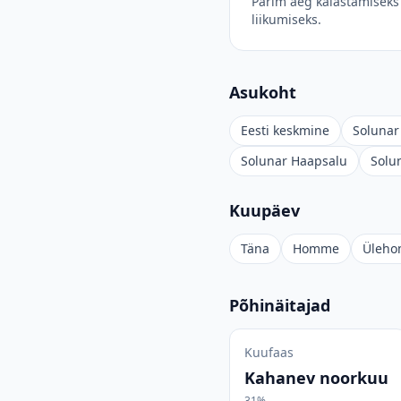
Parim aeg kalastamiseks 
liikumiseks.
Asukoht
Eesti keskmine
Solunar 
Solunar Haapsalu
Solu
Kuupäev
Täna
Homme
Üleh
Põhinäitajad
Kuufaas
Kahanev noorkuu
31%