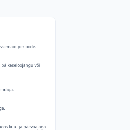
iivsemaid perioode.
, päikeseloojangu või
sendiga.
ga.
koos kuu- ja päevaajaga.