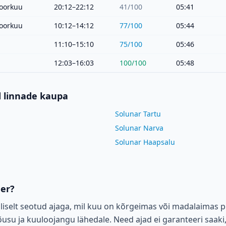
oorkuu
20:12–22:12
41
/100
05:41
oorkuu
10:12–14:12
77
/100
05:44
11:10–15:10
75
/100
05:46
12:03–16:03
100
/100
05:48
d linnade kaupa
Solunar Tartu
Solunar Narva
Solunar Haapsalu
der?
liselt seotud ajaga, mil kuu on kõrgeimas või madalaimas p
su ja kuuloojangu lähedale. Need ajad ei garanteeri saaki,