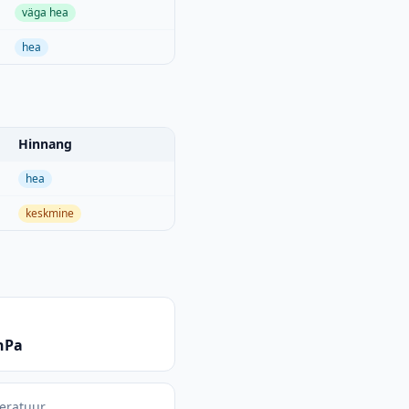
väga hea
hea
Hinnang
hea
keskmine
hPa
eratuur