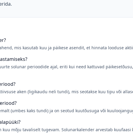
erida.
er?
ahend, mis kasutab kuu ja päikese asendit, et hinnata looduse akt
lastamiseks?
urte solunar perioodide ajal, eriti kui need kattuvad päikesetõusu
eriood?
iivsuse aken (ligikaudu neli tundi), mis seotakse kuu tipu või alla
periood?
emalt (umbes kaks tundi) ja on seotud kuutõusuga või kuuloojangu
alapüüki?
on kuu mõju tavaliselt tugevam. Solunarkalender arvestab kuufaasi 