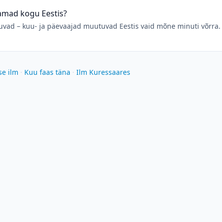
samad kogu Eestis?
ad – kuu- ja päevaajad muutuvad Eestis vaid mõne minuti võrra. 
se ilm
·
Kuu faas täna
·
Ilm Kuressaares