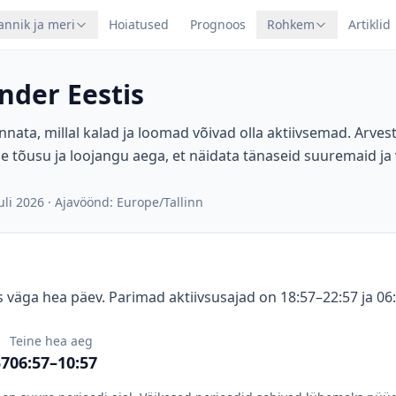
annik ja meri
Hoiatused
Prognoos
Rohkem
Artiklid
nder Eestis
nnata, millal kalad ja loomad võivad olla aktiivsemad. Arve
e tõusu ja loojangu aega, et näidata tänaseid suuremaid ja
uli 2026
·
Ajavöönd: Europe/Tallinn
 väga hea päev. Parimad aktiivsusajad on 18:57–22:57 ja 06
Teine hea aeg
57
06:57–10:57