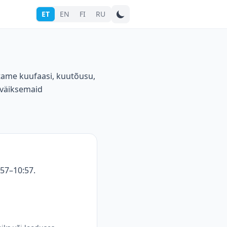
ET
EN
FI
RU
Otsi linna
stame kuufaasi, kuutõusu,
 väiksemaid
:57–10:57.