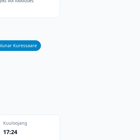
iks või looduses
olunar Kuressaare
Kuuloojang
17:24