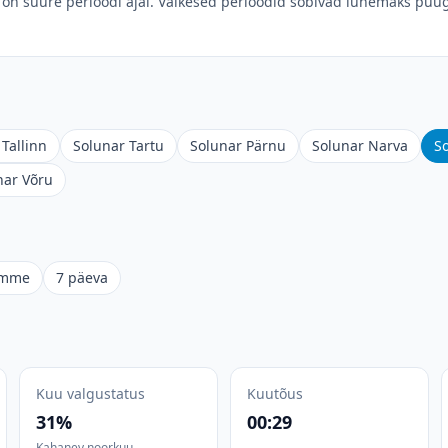
on suure perioodi ajal. Väikesed perioodid sobivad lühemaks püüg
Tallinn
Solunar Tartu
Solunar Pärnu
Solunar Narva
S
nar Võru
omme
7 päeva
Kuu valgustatus
Kuutõus
31%
00:29
Kahanev noorkuu