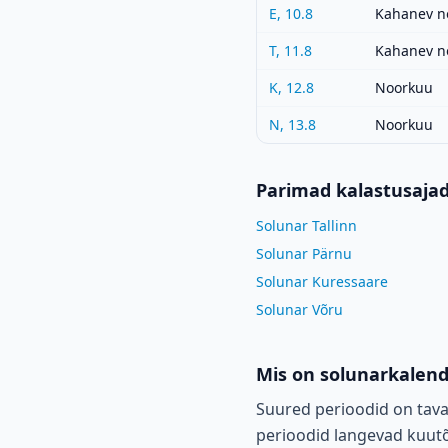
E, 10.8
Kahanev n
T, 11.8
Kahanev n
K, 12.8
Noorkuu
N, 13.8
Noorkuu
Parimad kalastusaja
Solunar Tallinn
Solunar Pärnu
Solunar Kuressaare
Solunar Võru
Mis on solunarkalen
Suured perioodid on tava
perioodid langevad kuutõu