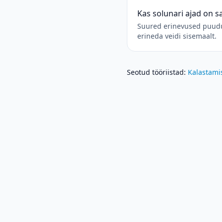
Kas solunari ajad on 
Suured erinevused puuduv
erineda veidi sisemaalt.
Seotud tööriistad
:
Kalastami