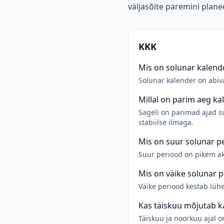
väljasõite paremini plane
KKK
Mis on solunar kalend
Solunar kalender on abiv
Millal on parim aeg ka
Sageli on parimad ajad su
stabiilse ilmaga.
Mis on suur solunar p
Suur periood on pikem akt
Mis on väike solunar 
Väike periood kestab lüh
Kas täiskuu mõjutab k
Täiskuu ja noorkuu ajal 