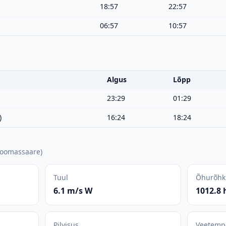
18:57
22:57
06:57
10:57
Algus
Lõpp
23:29
01:29
)
16:24
18:24
oomassaare
)
Tuul
Õhurõhk
6.1 m/s W
1012.8 
Pilvisus
Veetemp