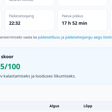
Päikeseloojang
Päeva pikkus
22:32
17 h 52 min
laneerimiseks vaata ka
päikesetõusu ja päikeseloojangu aegu Eesti
 skoor
85/100
 kalastamiseks ja looduses liikumiseks.
Algus
Lõpp