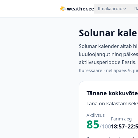
🌤
weather.ee
Ilmakaardid
R
Solunar kale
Solunar kalender aitab hi
kuuloojangut ning päikes
aktiivsusperioode Eestis.
Kuressaare
·
neljapäev, 9. ju
Tänane kokkuvõte
Täna on kalastamiseks
Aktiivsus
Parim aeg
85
/100
18:57–22: