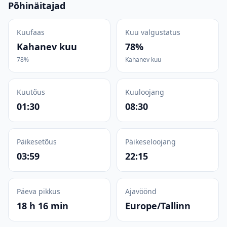
Põhinäitajad
Kuufaas
Kuu valgustatus
Kahanev kuu
78%
78%
Kahanev kuu
Kuutõus
Kuuloojang
01:30
08:30
Päikesetõus
Päikeseloojang
03:59
22:15
Päeva pikkus
Ajavöönd
18 h 16 min
Europe/Tallinn