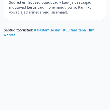
Suured erinevused puuduvad – kuu- ja päevaajad
muutuvad Eestis vaid mõne minuti võrra. Rannikul
võivad ajad erineda veidi sisemaalt.
Seotud tööriistad
:
Kalastamise ilm
·
Kuu faas täna
·
Ilm
Narvas