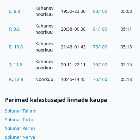
Kahanev
L, 8.8
19:30–23:30
83
/100
05:08
noorkuu
Kahanev
P, 9.8
20:38–00:38
81
/100
05:11
noorkuu
Kahanev
E, 10.8
21:43–01:43
73
/100
05:13
noorkuu
Kahanev
T, 11.8
20:11–22:11
39
/100
05:15
noorkuu
K, 12.8
Noorkuu
10:45–14:45
75
/100
05:18
Parimad kalastusajad linnade kaupa
Solunar Tallinn
Solunar Tartu
Solunar Pärnu
Solunar Narva