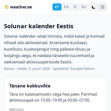
🌤
weather.ee
ET
EN
FI
RU
Solunar kalender Eestis
Solunar kalender aitab hinnata, millal kalad ja loomad
võivad olla aktiivsemad. Arvestame kuufaasi,
kuutõusu, kuuloojangut ning päikese tõusu ja
loojangu aega, et näidata tänaseid suuremaid ja
väiksemaid aktiivsusperioode Eestis.
Narva
·
reede, 5. juuni 2026
·
Ajavöönd: Europe/Tallinn
Tänane kokkuvõte
Täna on kalastamiseks väga hea päev. Parimad
aktiivsusajad on 15:00–19:00 ja 03:00–07:00.
Aktiivsus