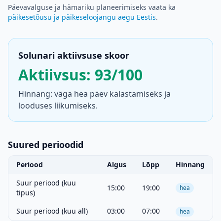
Päevavalguse ja hämariku planeerimiseks vaata ka
päikesetõusu ja päikeseloojangu aegu Eestis
.
Solunari aktiivsuse skoor
Aktiivsus: 93/100
Hinnang: väga hea päev kalastamiseks ja
looduses liikumiseks.
Suured perioodid
Periood
Algus
Lõpp
Hinnang
Suur periood (kuu
15:00
19:00
hea
tipus)
Suur periood (kuu all)
03:00
07:00
hea