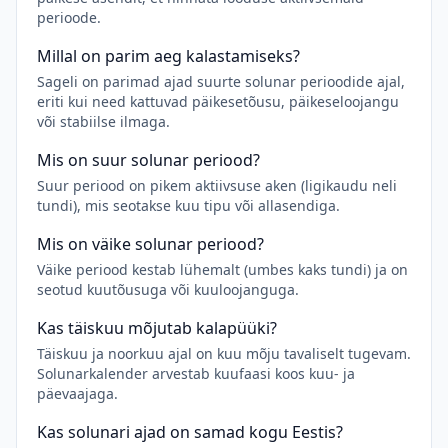
perioode.
Millal on parim aeg kalastamiseks?
Sageli on parimad ajad suurte solunar perioodide ajal,
eriti kui need kattuvad päikesetõusu, päikeseloojangu
või stabiilse ilmaga.
Mis on suur solunar periood?
Suur periood on pikem aktiivsuse aken (ligikaudu neli
tundi), mis seotakse kuu tipu või allasendiga.
Mis on väike solunar periood?
Väike periood kestab lühemalt (umbes kaks tundi) ja on
seotud kuutõusuga või kuuloojanguga.
Kas täiskuu mõjutab kalapüüki?
Täiskuu ja noorkuu ajal on kuu mõju tavaliselt tugevam.
Solunarkalender arvestab kuufaasi koos kuu- ja
päevaajaga.
Kas solunari ajad on samad kogu Eestis?