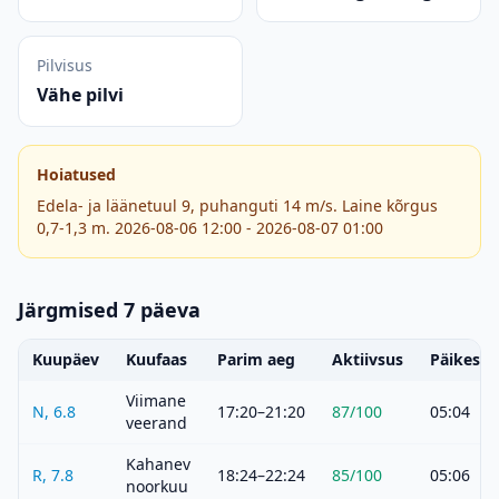
Pilvisus
Vähe pilvi
Hoiatused
Edela- ja läänetuul 9, puhanguti 14 m/s. Laine kõrgus
0,7-1,3 m. 2026-08-06 12:00 - 2026-08-07 01:00
Järgmised 7 päeva
Kuupäev
Kuufaas
Parim aeg
Aktiivsus
Päikeset
Viimane
N, 6.8
17:20–21:20
87
/100
05:04
veerand
Kahanev
R, 7.8
18:24–22:24
85
/100
05:06
noorkuu