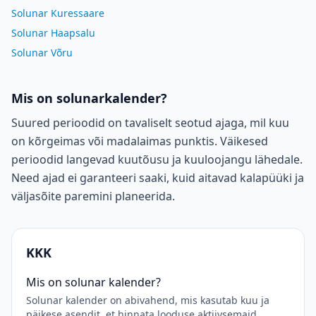
Solunar Kuressaare
Solunar Haapsalu
Solunar Võru
Mis on solunarkalender?
Suured perioodid on tavaliselt seotud ajaga, mil kuu
on kõrgeimas või madalaimas punktis. Väikesed
perioodid langevad kuutõusu ja kuuloojangu lähedale.
Need ajad ei garanteeri saaki, kuid aitavad kalapüüki ja
väljasõite paremini planeerida.
KKK
Mis on solunar kalender?
Solunar kalender on abivahend, mis kasutab kuu ja
päikese asendit, et hinnata looduse aktiivsemaid