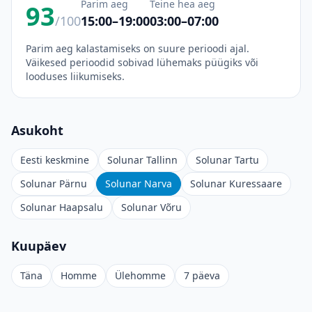
Parim aeg
Teine hea aeg
93
/100
15:00–19:00
03:00–07:00
Parim aeg kalastamiseks on suure perioodi ajal.
Väikesed perioodid sobivad lühemaks püügiks või
looduses liikumiseks.
Asukoht
Eesti keskmine
Solunar Tallinn
Solunar Tartu
Solunar Pärnu
Solunar Narva
Solunar Kuressaare
Solunar Haapsalu
Solunar Võru
Kuupäev
Täna
Homme
Ülehomme
7 päeva