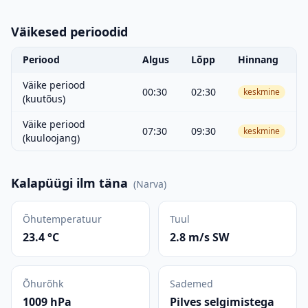
Väikesed perioodid
Periood
Algus
Lõpp
Hinnang
Väike periood
00:30
02:30
keskmine
(kuutõus)
Väike periood
07:30
09:30
keskmine
(kuuloojang)
Kalapüügi ilm täna
(
Narva
)
Õhutemperatuur
Tuul
23.4 °C
2.8 m/s SW
Õhurõhk
Sademed
1009 hPa
Pilves selgimistega