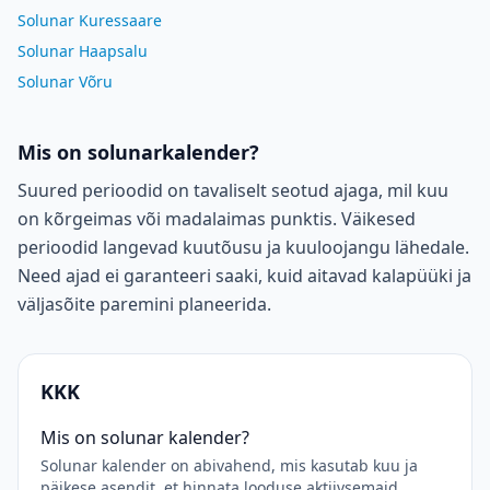
Solunar Kuressaare
Solunar Haapsalu
Solunar Võru
Mis on solunarkalender?
Suured perioodid on tavaliselt seotud ajaga, mil kuu
on kõrgeimas või madalaimas punktis. Väikesed
perioodid langevad kuutõusu ja kuuloojangu lähedale.
Need ajad ei garanteeri saaki, kuid aitavad kalapüüki ja
väljasõite paremini planeerida.
KKK
Mis on solunar kalender?
Solunar kalender on abivahend, mis kasutab kuu ja
päikese asendit, et hinnata looduse aktiivsemaid