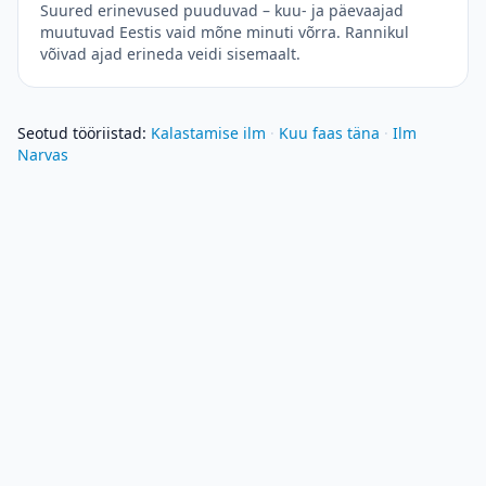
Suured erinevused puuduvad – kuu- ja päevaajad
muutuvad Eestis vaid mõne minuti võrra. Rannikul
võivad ajad erineda veidi sisemaalt.
Seotud tööriistad
:
Kalastamise ilm
·
Kuu faas täna
·
Ilm
Narvas