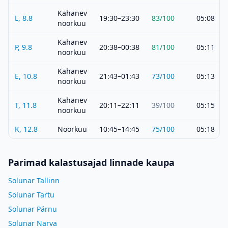
Kahanev
L, 8.8
19:30–23:30
83
/100
05:08
noorkuu
Kahanev
P, 9.8
20:38–00:38
81
/100
05:11
noorkuu
Kahanev
E, 10.8
21:43–01:43
73
/100
05:13
noorkuu
Kahanev
T, 11.8
20:11–22:11
39
/100
05:15
noorkuu
K, 12.8
Noorkuu
10:45–14:45
75
/100
05:18
Parimad kalastusajad linnade kaupa
Solunar Tallinn
Solunar Tartu
Solunar Pärnu
Solunar Narva