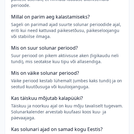
perioode.
Millal on parim aeg kalastamiseks?
Sageli on parimad ajad suurte solunar perioodide ajal,
eriti kui need kattuvad päikesetõusu, päikeseloojangu
või stabiilse ilmaga.
Mis on suur solunar periood?
Suur periood on pikem aktiivsuse aken (ligikaudu neli
tundi), mis seotakse kuu tipu või allasendiga.
Mis on väike solunar periood?
Väike periood kestab lühemalt (umbes kaks tundi) ja on
seotud kuutõusuga või kuuloojanguga.
Kas täiskuu mõjutab kalapüüki?
Täiskuu ja noorkuu ajal on kuu mõju tavaliselt tugevam.
Solunarkalender arvestab kuufaasi koos kuu- ja
päevaajaga.
Kas solunari ajad on samad kogu Eestis?