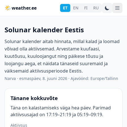
🌤
weather.ee
ET
EN
FI
RU
Solunar kalender Eestis
Solunar kalender aitab hinnata, millal kalad ja loomad
võivad olla aktiivsemad. Arvestame kuufaasi,
kuutõusu, kuuloojangut ning päikese tõusu ja
loojangu aega, et näidata tänaseid suuremaid ja
väiksemaid aktiivsusperioode Eestis.
Narva
·
esmaspäev, 8. juuni 2026
·
Ajavöönd: Europe/Tallinn
Tänane kokkuvõte
Täna on kalastamiseks väga hea päev. Parimad
aktiivsusajad on 17:19–21:19 ja 05:19–09:19.
Aktiivsus