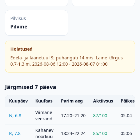
Pilvisus
Pilvine
Hoiatused
Edela- ja läänetuul 9, puhanguti 14 m/s. Laine kõrgus
0,7-1,3 m. 2026-08-06 12:00 - 2026-08-07 01:00
Järgmised 7 päeva
Kuupäev
Kuufaas
Parim aeg
Aktiivsus
Päikeset
Viimane
N, 6.8
17:20–21:20
87
/100
05:04
veerand
Kahanev
R, 7.8
18:24–22:24
85
/100
05:06
noorkuu