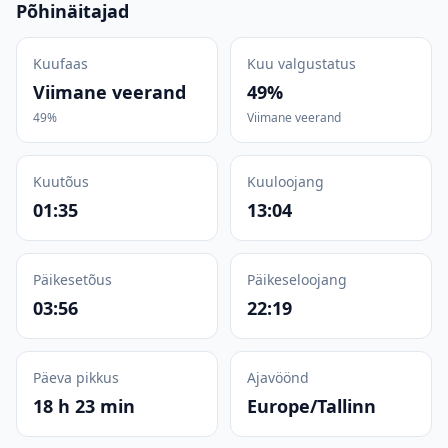
Põhinäitajad
Kuufaas
Kuu valgustatus
Viimane veerand
49%
49%
Viimane veerand
Kuutõus
Kuuloojang
01:35
13:04
Päikesetõus
Päikeseloojang
03:56
22:19
Päeva pikkus
Ajavöönd
18 h 23 min
Europe/Tallinn