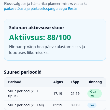
Päevavalguse ja hämariku planeerimiseks vaata ka
päikesetõusu ja päikeseloojangu aegu Eestis
.
Solunari aktiivsuse skoor
Aktiivsus: 88/100
Hinnang: väga hea päev kalastamiseks ja
looduses liikumiseks.
Suured perioodid
Periood
Algus
Lõpp
Hinnang
Suur periood (kuu
väga
17:19
21:19
hea
tipus)
Suur periood (kuu all)
05:19
09:19
hea