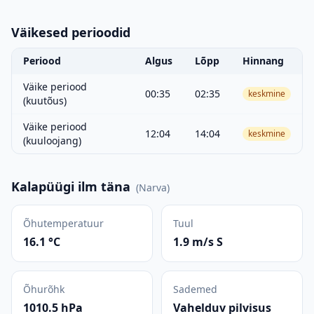
Väikesed perioodid
Periood
Algus
Lõpp
Hinnang
Väike periood
00:35
02:35
keskmine
(kuutõus)
Väike periood
12:04
14:04
keskmine
(kuuloojang)
Kalapüügi ilm täna
(
Narva
)
Õhutemperatuur
Tuul
16.1 °C
1.9 m/s S
Õhurõhk
Sademed
1010.5 hPa
Vahelduv pilvisus