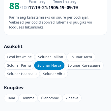
Parim aeg
Teine hea aeg
88
/100
17:19–21:19
05:19–09:19
Parim aeg kalastamiseks on suure perioodi ajal.
Väikesed perioodid sobivad lühemaks püügiks või
looduses liikumiseks.
Asukoht
Eesti keskmine
Solunar Tallinn
Solunar Tartu
Solunar Pärnu
Solunar Narva
Solunar Kuressaare
Solunar Haapsalu
Solunar Võru
Kuupäev
Täna
Homme
Ülehomme
7 päeva