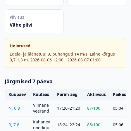
Pilvisus
Vähe pilvi
Hoiatused
Edela- ja läänetuul 9, puhanguti 14 m/s. Laine kõrgus
0,7-1,3 m. 2026-08-06 12:00 - 2026-08-07 01:00
Järgmised 7 päeva
Kuupäev
Kuufaas
Parim aeg
Aktiivsus
Päikeset
Viimane
N, 6.8
17:20–21:20
87
/100
05:04
veerand
Kahanev
R, 7.8
18:24–22:24
85
/100
05:06
noorkuu