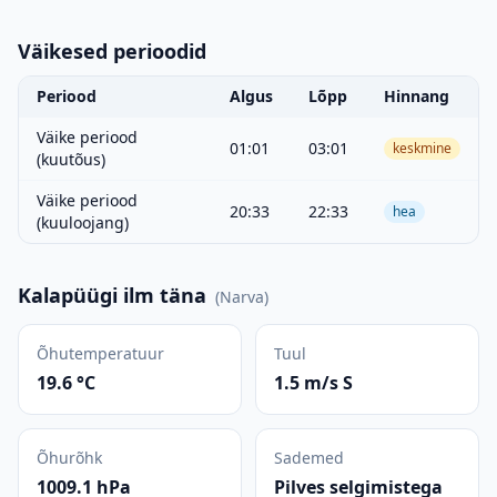
Väikesed perioodid
Periood
Algus
Lõpp
Hinnang
Väike periood
01:01
03:01
keskmine
(kuutõus)
Väike periood
20:33
22:33
hea
(kuuloojang)
Kalapüügi ilm täna
(
Narva
)
Õhutemperatuur
Tuul
19.6 °C
1.5 m/s S
Õhurõhk
Sademed
1009.1 hPa
Pilves selgimistega