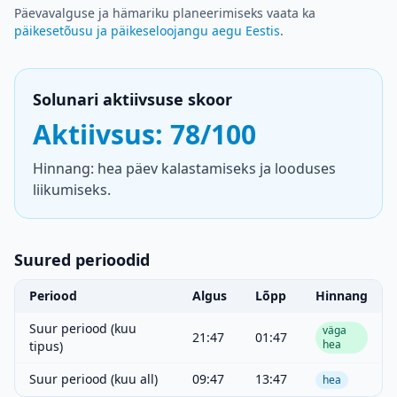
Päevavalguse ja hämariku planeerimiseks vaata ka
päikesetõusu ja päikeseloojangu aegu Eestis
.
Solunari aktiivsuse skoor
Aktiivsus: 78/100
Hinnang: hea päev kalastamiseks ja looduses
liikumiseks.
Suured perioodid
Periood
Algus
Lõpp
Hinnang
Suur periood (kuu
väga
21:47
01:47
hea
tipus)
Suur periood (kuu all)
09:47
13:47
hea