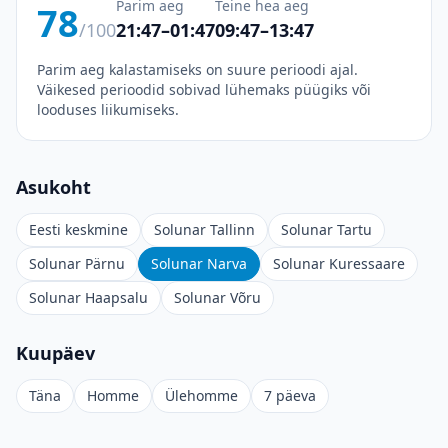
Parim aeg
Teine hea aeg
78
/100
21:47–01:47
09:47–13:47
Parim aeg kalastamiseks on suure perioodi ajal.
Väikesed perioodid sobivad lühemaks püügiks või
looduses liikumiseks.
Asukoht
Eesti keskmine
Solunar Tallinn
Solunar Tartu
Solunar Pärnu
Solunar Narva
Solunar Kuressaare
Solunar Haapsalu
Solunar Võru
Kuupäev
Täna
Homme
Ülehomme
7 päeva