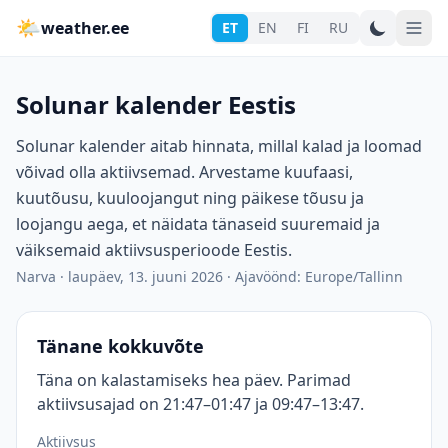
🌤
weather.ee
ET
EN
FI
RU
Solunar kalender Eestis
Solunar kalender aitab hinnata, millal kalad ja loomad
võivad olla aktiivsemad. Arvestame kuufaasi,
kuutõusu, kuuloojangut ning päikese tõusu ja
loojangu aega, et näidata tänaseid suuremaid ja
väiksemaid aktiivsusperioode Eestis.
Narva
·
laupäev, 13. juuni 2026
·
Ajavöönd: Europe/Tallinn
Tänane kokkuvõte
Täna on kalastamiseks hea päev. Parimad
aktiivsusajad on 21:47–01:47 ja 09:47–13:47.
Aktiivsus