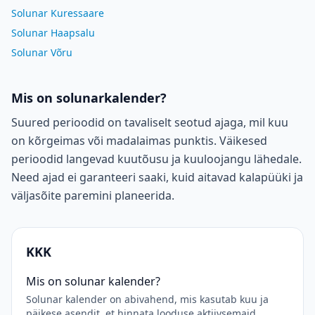
Solunar Kuressaare
Solunar Haapsalu
Solunar Võru
Mis on solunarkalender?
Suured perioodid on tavaliselt seotud ajaga, mil kuu
on kõrgeimas või madalaimas punktis. Väikesed
perioodid langevad kuutõusu ja kuuloojangu lähedale.
Need ajad ei garanteeri saaki, kuid aitavad kalapüüki ja
väljasõite paremini planeerida.
KKK
Mis on solunar kalender?
Solunar kalender on abivahend, mis kasutab kuu ja
päikese asendit, et hinnata looduse aktiivsemaid