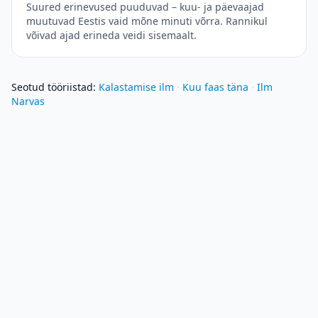
Suured erinevused puuduvad – kuu- ja päevaajad
muutuvad Eestis vaid mõne minuti võrra. Rannikul
võivad ajad erineda veidi sisemaalt.
Seotud tööriistad
:
Kalastamise ilm
·
Kuu faas täna
·
Ilm
Narvas