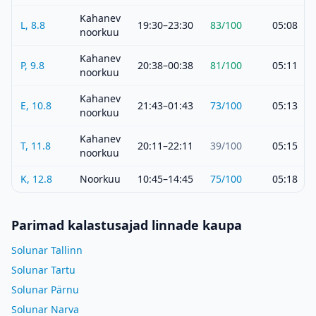
Kahanev
L, 8.8
19:30–23:30
83
/100
05:08
noorkuu
Kahanev
P, 9.8
20:38–00:38
81
/100
05:11
noorkuu
Kahanev
E, 10.8
21:43–01:43
73
/100
05:13
noorkuu
Kahanev
T, 11.8
20:11–22:11
39
/100
05:15
noorkuu
K, 12.8
Noorkuu
10:45–14:45
75
/100
05:18
Parimad kalastusajad linnade kaupa
Solunar Tallinn
Solunar Tartu
Solunar Pärnu
Solunar Narva