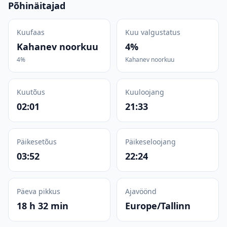
Põhinäitajad
Kuufaas
Kuu valgustatus
Kahanev noorkuu
4%
4%
Kahanev noorkuu
Kuutõus
Kuuloojang
02:01
21:33
Päikesetõus
Päikeseloojang
03:52
22:24
Päeva pikkus
Ajavöönd
18 h 32 min
Europe/Tallinn