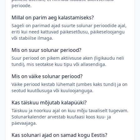
perioode.
Millal on parim aeg kalastamiseks?
Sageli on parimad ajad suurte solunar perioodide ajal,
eriti kui need kattuvad päikesetõusu, päikeseloojangu
või stabiilse ilmaga.
Mis on suur solunar periood?
Suur periood on pikem aktiivsuse aken (ligikaudu neli
tundi), mis seotakse kuu tipu või allasendiga.
Mis on väike solunar periood?
Väike periood kestab lühemalt (umbes kaks tundi) ja on
seotud kuutõusuga või kuuloojanguga.
Kas täiskuu mõjutab kalapüüki?
Täiskuu ja noorkuu ajal on kuu mõju tavaliselt tugevam.
Solunarkalender arvestab kuufaasi koos kuu- ja
päevaajaga.
Kas solunari ajad on samad kogu Eestis?