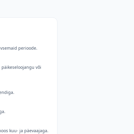
iivsemaid perioode.
, päikeseloojangu või
sendiga.
ga.
koos kuu- ja päevaajaga.