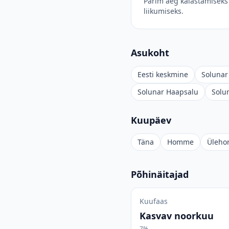
Parim aeg kalastamiseks 
liikumiseks.
Asukoht
Eesti keskmine
Solunar 
Solunar Haapsalu
Solu
Kuupäev
Täna
Homme
Üleh
Põhinäitajad
Kuufaas
Kasvav noorkuu
7%