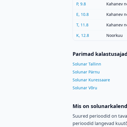
P, 9.8
Kahanev n
E, 10.8
Kahanev n
T, 11.8
Kahanev n
K, 12.8
Noorkuu
Parimad kalastusaja
Solunar Tallinn
Solunar Pärnu
Solunar Kuressaare
Solunar Võru
Mis on solunarkalen
Suured perioodid on tava
perioodid langevad kuutõu