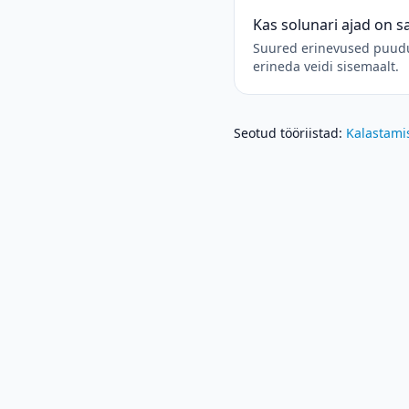
Kas solunari ajad on 
Suured erinevused puuduv
erineda veidi sisemaalt.
Seotud tööriistad
:
Kalastami