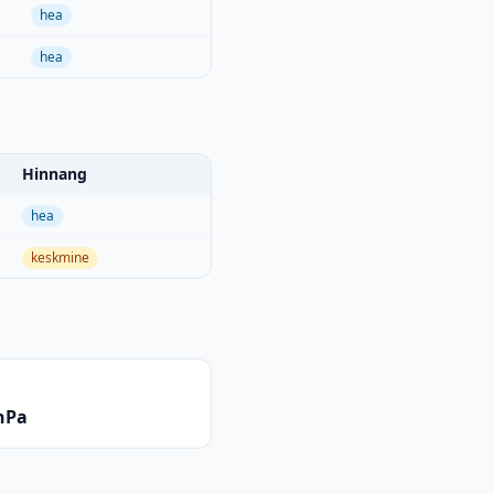
hea
hea
Hinnang
hea
keskmine
hPa