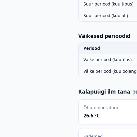
Suur periood (kuu tipus)
Suur periood (kuu all)
Väikesed perioodid
Periood
Väike periood (kuutõus)
Väike periood (kuuloojang
Kalapüügi ilm täna
(
N
Õhutemperatuur
26.6 °C
Sademed