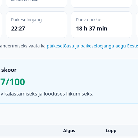
Päikeseloojang
Päeva pikkus
22:27
18 h 37 min
laneerimiseks vaata ka
päikesetõusu ja päikeseloojangu aegu Eesti
 skoor
97/100
 kalastamiseks ja looduses liikumiseks.
Algus
Lõpp