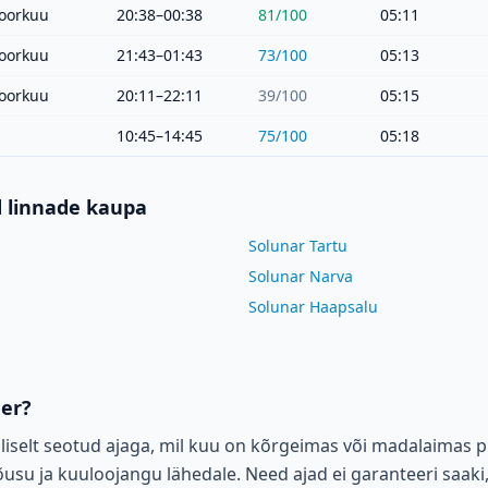
oorkuu
20:38–00:38
81
/100
05:11
oorkuu
21:43–01:43
73
/100
05:13
oorkuu
20:11–22:11
39
/100
05:15
10:45–14:45
75
/100
05:18
d linnade kaupa
Solunar Tartu
Solunar Narva
Solunar Haapsalu
der?
liselt seotud ajaga, mil kuu on kõrgeimas või madalaimas p
su ja kuuloojangu lähedale. Need ajad ei garanteeri saaki,