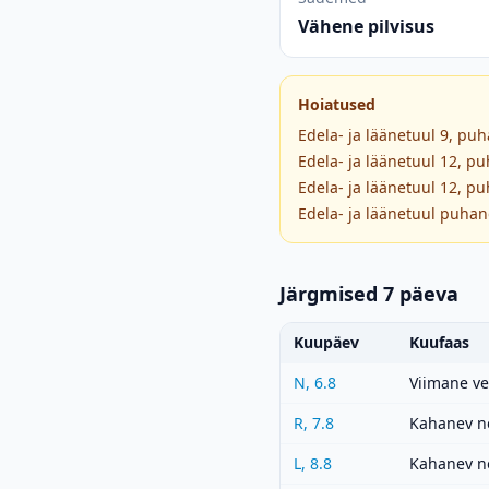
Vähene pilvisus
Hoiatused
Edela- ja läänetuul 9, pu
Edela- ja läänetuul 12, p
Edela- ja läänetuul 12, p
Edela- ja läänetuul puhan
Järgmised 7 päeva
Kuupäev
Kuufaas
N, 6.8
Viimane v
R, 7.8
Kahanev n
L, 8.8
Kahanev n