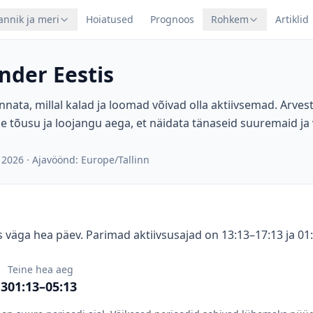
annik ja meri
Hoiatused
Prognoos
Rohkem
Artiklid
nder Eestis
nnata, millal kalad ja loomad võivad olla aktiivsemad. Arve
e tõusu ja loojangu aega, et näidata tänaseid suuremaid ja
 2026
·
Ajavöönd: Europe/Tallinn
 väga hea päev. Parimad aktiivsusajad on 13:13–17:13 ja 01
Teine hea aeg
13
01:13–05:13