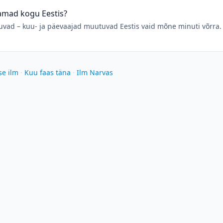
samad kogu Eestis?
ad – kuu- ja päevaajad muutuvad Eestis vaid mõne minuti võrra. 
se ilm
·
Kuu faas täna
·
Ilm Narvas