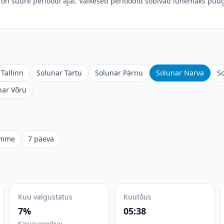
on suure perioodi ajal. Väikesed perioodid sobivad lühemaks püüg
Tallinn
Solunar Tartu
Solunar Pärnu
Solunar Narva
S
nar Võru
omme
7 päeva
Kuu valgustatus
Kuutõus
7%
05:38
Kasvav noorkuu