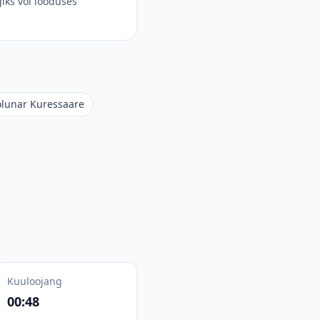
iks või looduses
olunar Kuressaare
Kuuloojang
00:48