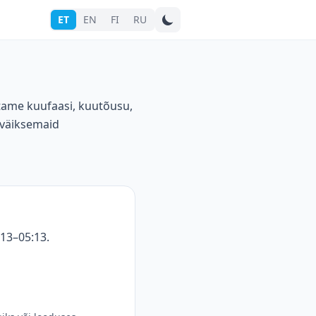
ET
EN
FI
RU
Otsi linna
stame kuufaasi, kuutõusu,
 väiksemaid
:13–05:13.