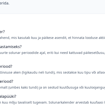
erida.
er?
ahend, mis kasutab kuu ja päikese asendit, et hinnata looduse akt
lastamiseks?
urte solunar perioodide ajal, eriti kui need kattuvad päikesetõusu
eriood?
iivsuse aken (ligikaudu neli tundi), mis seotakse kuu tipu või alla
periood?
emalt (umbes kaks tundi) ja on seotud kuutõusuga või kuuloojangu
alapüüki?
on kuu mõju tavaliselt tugevam. Solunarkalender arvestab kuufaasi 