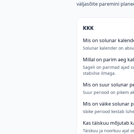
väljasõite paremini plane
KKK
Mis on solunar kalend
Solunar kalender on abiv
Millal on parim aeg ka
Sageli on parimad ajad su
stabiilse ilmaga.
Mis on suur solunar p
Suur periood on pikem akt
Mis on väike solunar 
Väike periood kestab lüh
Kas täiskuu mõjutab k
Täiskuu ja noorkuu ajal 