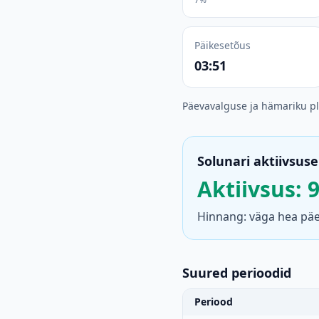
Päikesetõus
03:51
Päevavalguse ja hämariku p
Solunari aktiivsuse
Aktiivsus: 
Hinnang: väga hea päev
Suured perioodid
Periood