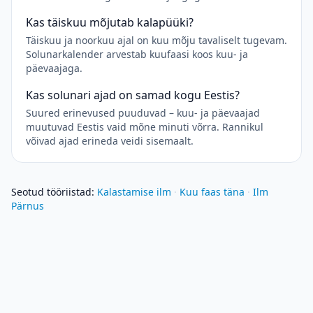
Kas täiskuu mõjutab kalapüüki?
Täiskuu ja noorkuu ajal on kuu mõju tavaliselt tugevam.
Solunarkalender arvestab kuufaasi koos kuu- ja
päevaajaga.
Kas solunari ajad on samad kogu Eestis?
Suured erinevused puuduvad – kuu- ja päevaajad
muutuvad Eestis vaid mõne minuti võrra. Rannikul
võivad ajad erineda veidi sisemaalt.
Seotud tööriistad
:
Kalastamise ilm
·
Kuu faas täna
·
Ilm
Pärnus