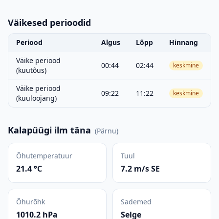
Väikesed perioodid
Periood
Algus
Lõpp
Hinnang
Väike periood
00:44
02:44
keskmine
(kuutõus)
Väike periood
09:22
11:22
keskmine
(kuuloojang)
Kalapüügi ilm täna
(
Pärnu
)
Õhutemperatuur
Tuul
21.4 °C
7.2 m/s SE
Õhurõhk
Sademed
1010.2 hPa
Selge