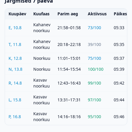
Järgmised 7 päeva
Kuupäev
Kuufaas
Parim aeg
Aktiivsus
Päikeset
Kahanev
E, 10.8
21:58–01:58
73
/100
05:33
noorkuu
Kahanev
T, 11.8
20:18–22:18
39
/100
05:35
noorkuu
K, 12.8
Noorkuu
11:01–15:01
75
/100
05:37
N, 13.8
Noorkuu
11:54–15:54
100
/100
05:39
Kasvav
R, 14.8
12:43–16:43
99
/100
05:42
noorkuu
Kasvav
L, 15.8
13:31–17:31
97
/100
05:44
noorkuu
Kasvav
P, 16.8
14:16–18:16
95
/100
05:46
noorkuu