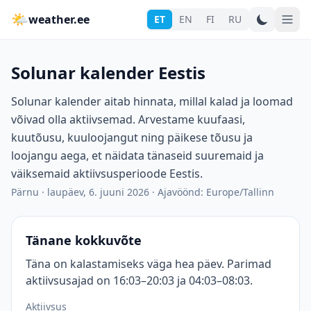
🌤
weather.ee
ET
EN
FI
RU
Solunar kalender Eestis
Solunar kalender aitab hinnata, millal kalad ja loomad
võivad olla aktiivsemad. Arvestame kuufaasi,
kuutõusu, kuuloojangut ning päikese tõusu ja
loojangu aega, et näidata tänaseid suuremaid ja
väiksemaid aktiivsusperioode Eestis.
Pärnu
·
laupäev, 6. juuni 2026
·
Ajavöönd: Europe/Tallinn
Tänane kokkuvõte
Täna on kalastamiseks väga hea päev. Parimad
aktiivsusajad on 16:03–20:03 ja 04:03–08:03.
Aktiivsus