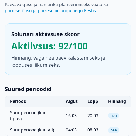
Päevavalguse ja hämariku planeerimiseks vaata ka
päikesetõusu ja päikeseloojangu aegu Eestis
.
Solunari aktiivsuse skoor
Aktiivsus: 92/100
Hinnang: väga hea päev kalastamiseks ja
looduses liikumiseks.
Suured perioodid
Periood
Algus
Lõpp
Hinnang
Suur periood (kuu
16:03
20:03
hea
tipus)
Suur periood (kuu all)
04:03
08:03
hea