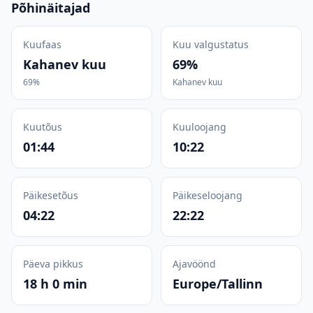
Põhinäitajad
Kuufaas
Kuu valgustatus
Kahanev kuu
69%
69%
Kahanev kuu
Kuutõus
Kuuloojang
01:44
10:22
Päikesetõus
Päikeseloojang
04:22
22:22
Päeva pikkus
Ajavöönd
18 h 0 min
Europe/Tallinn