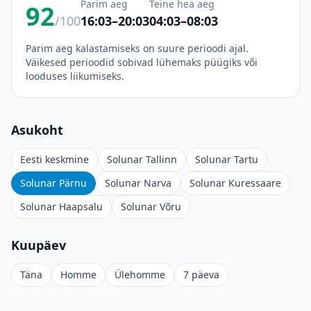
Parim aeg
Teine hea aeg
92
/100
16:03–20:03
04:03–08:03
Parim aeg kalastamiseks on suure perioodi ajal.
Väikesed perioodid sobivad lühemaks püügiks või
looduses liikumiseks.
Asukoht
Eesti keskmine
Solunar Tallinn
Solunar Tartu
Solunar Pärnu
Solunar Narva
Solunar Kuressaare
Solunar Haapsalu
Solunar Võru
Kuupäev
Täna
Homme
Ülehomme
7 päeva