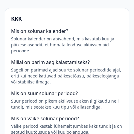
KKK
Mis on solunar kalender?
Solunar kalender on abivahend, mis kasutab kuu ja
päikese asendit, et hinnata looduse aktiivsemaid
perioode.
Millal on parim aeg kalastamiseks?
Sageli on parimad ajad suurte solunar perioodide ajal,
eriti kui need kattuvad päikesetõusu, päikeseloojangu
või stabiilse ilmaga.
Mis on suur solunar periood?
Suur periood on pikem aktiivsuse aken (ligikaudu neli
tundi), mis seotakse kuu tipu või allasendiga.
Mis on väike solunar periood?
Väike periood kestab lühemalt (umbes kaks tundi) ja on
seotud kuutõusuga või kuuloojanguga.