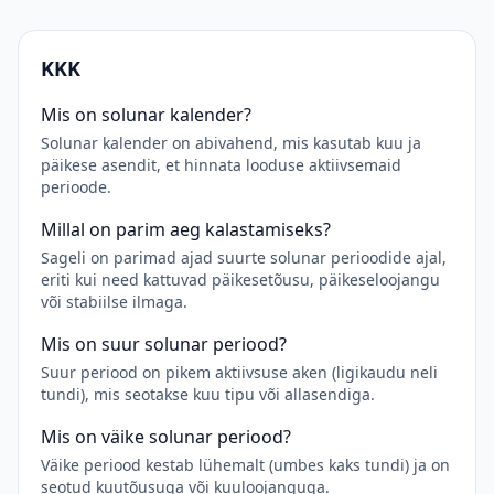
KKK
Mis on solunar kalender?
Solunar kalender on abivahend, mis kasutab kuu ja
päikese asendit, et hinnata looduse aktiivsemaid
perioode.
Millal on parim aeg kalastamiseks?
Sageli on parimad ajad suurte solunar perioodide ajal,
eriti kui need kattuvad päikesetõusu, päikeseloojangu
või stabiilse ilmaga.
Mis on suur solunar periood?
Suur periood on pikem aktiivsuse aken (ligikaudu neli
tundi), mis seotakse kuu tipu või allasendiga.
Mis on väike solunar periood?
Väike periood kestab lühemalt (umbes kaks tundi) ja on
seotud kuutõusuga või kuuloojanguga.