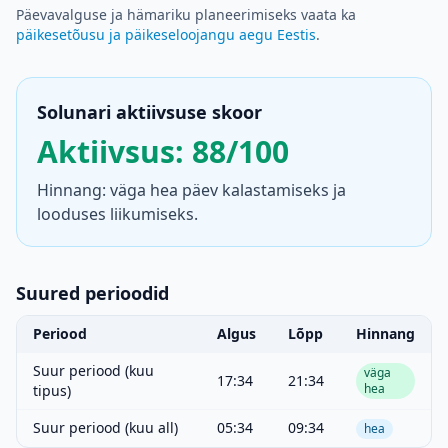
Päevavalguse ja hämariku planeerimiseks vaata ka
päikesetõusu ja päikeseloojangu aegu Eestis
.
Solunari aktiivsuse skoor
Aktiivsus: 88/100
Hinnang: väga hea päev kalastamiseks ja
looduses liikumiseks.
Suured perioodid
Periood
Algus
Lõpp
Hinnang
Suur periood (kuu
väga
17:34
21:34
hea
tipus)
Suur periood (kuu all)
05:34
09:34
hea