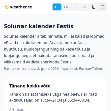
🌤
weather.ee
ET
EN
FI
RU
Solunar kalender Eestis
Solunar kalender aitab hinnata, millal kalad ja loomad
võivad olla aktiivsemad. Arvestame kuufaasi,
kuutõusu, kuuloojangut ning päikese tõusu ja
loojangu aega, et näidata tänaseid suuremaid ja
väiksemaid aktiivsusperioode Eestis.
Pärnu
·
esmaspäev, 8. juuni 2026
·
Ajavöönd: Europe/Tallinn
Tänane kokkuvõte
Täna on kalastamiseks väga hea päev. Parimad
aktiivsusajad on 17:34–21:34 ja 05:34–09:34.
Aktiivsus