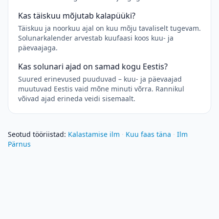
Kas täiskuu mõjutab kalapüüki?
Täiskuu ja noorkuu ajal on kuu mõju tavaliselt tugevam.
Solunarkalender arvestab kuufaasi koos kuu- ja
päevaajaga.
Kas solunari ajad on samad kogu Eestis?
Suured erinevused puuduvad – kuu- ja päevaajad
muutuvad Eestis vaid mõne minuti võrra. Rannikul
võivad ajad erineda veidi sisemaalt.
Seotud tööriistad
:
Kalastamise ilm
·
Kuu faas täna
·
Ilm
Pärnus