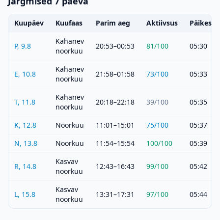
Järgmised 7 päeva
Kuupäev
Kuufaas
Parim aeg
Aktiivsus
Päikeset
Kahanev
P, 9.8
20:53–00:53
81
/100
05:30
noorkuu
Kahanev
E, 10.8
21:58–01:58
73
/100
05:33
noorkuu
Kahanev
T, 11.8
20:18–22:18
39
/100
05:35
noorkuu
K, 12.8
Noorkuu
11:01–15:01
75
/100
05:37
N, 13.8
Noorkuu
11:54–15:54
100
/100
05:39
Kasvav
R, 14.8
12:43–16:43
99
/100
05:42
noorkuu
Kasvav
L, 15.8
13:31–17:31
97
/100
05:44
noorkuu