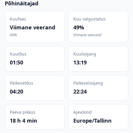
Põhinäitajad
Kuufaas
Kuu valgustatus
Viimane veerand
49%
49%
Viimane veerand
Kuutõus
Kuuloojang
01:50
13:19
Päikesetõus
Päikeseloojang
04:20
22:24
Päeva pikkus
Ajavöönd
18 h 4 min
Europe/Tallinn