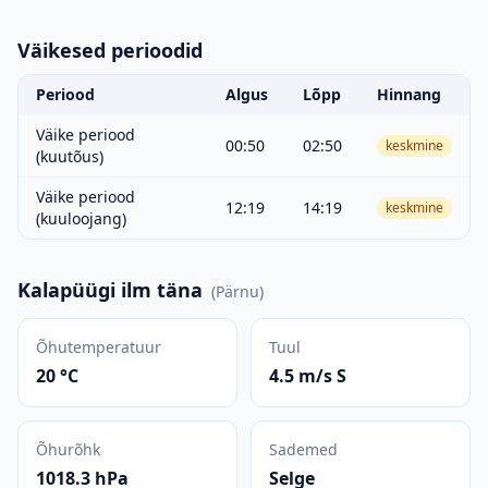
Väikesed perioodid
Periood
Algus
Lõpp
Hinnang
Väike periood
00:50
02:50
keskmine
(kuutõus)
Väike periood
12:19
14:19
keskmine
(kuuloojang)
Kalapüügi ilm täna
(
Pärnu
)
Õhutemperatuur
Tuul
20 °C
4.5 m/s S
Õhurõhk
Sademed
1018.3 hPa
Selge