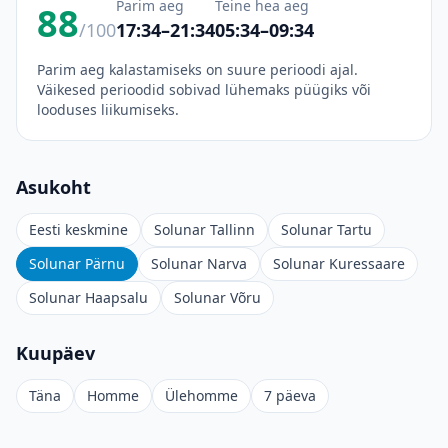
Parim aeg
Teine hea aeg
88
/100
17:34–21:34
05:34–09:34
Parim aeg kalastamiseks on suure perioodi ajal.
Väikesed perioodid sobivad lühemaks püügiks või
looduses liikumiseks.
Asukoht
Eesti keskmine
Solunar Tallinn
Solunar Tartu
Solunar Pärnu
Solunar Narva
Solunar Kuressaare
Solunar Haapsalu
Solunar Võru
Kuupäev
Täna
Homme
Ülehomme
7 päeva