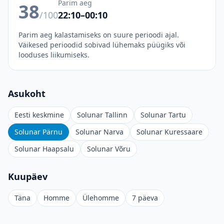
Parim aeg
38
/100
22:10–00:10
Parim aeg kalastamiseks on suure perioodi ajal.
Väikesed perioodid sobivad lühemaks püügiks või
looduses liikumiseks.
Asukoht
Eesti keskmine
Solunar Tallinn
Solunar Tartu
Solunar Pärnu
Solunar Narva
Solunar Kuressaare
Solunar Haapsalu
Solunar Võru
Kuupäev
Täna
Homme
Ülehomme
7 päeva