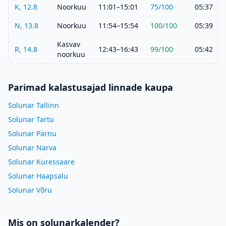
K, 12.8
Noorkuu
11:01–15:01
75
/100
05:37
N, 13.8
Noorkuu
11:54–15:54
100
/100
05:39
Kasvav
R, 14.8
12:43–16:43
99
/100
05:42
noorkuu
Parimad kalastusajad linnade kaupa
Solunar Tallinn
Solunar Tartu
Solunar Pärnu
Solunar Narva
Solunar Kuressaare
Solunar Haapsalu
Solunar Võru
Mis on solunarkalender?