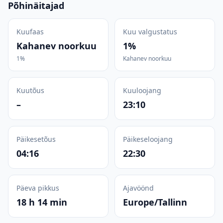
Põhinäitajad
Kuufaas
Kuu valgustatus
Kahanev noorkuu
1%
1%
Kahanev noorkuu
Kuutõus
Kuuloojang
–
23:10
Päikesetõus
Päikeseloojang
04:16
22:30
Päeva pikkus
Ajavöönd
18 h 14 min
Europe/Tallinn