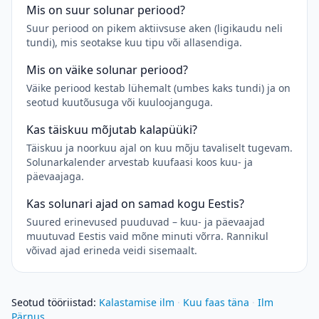
Mis on suur solunar periood?
Suur periood on pikem aktiivsuse aken (ligikaudu neli
tundi), mis seotakse kuu tipu või allasendiga.
Mis on väike solunar periood?
Väike periood kestab lühemalt (umbes kaks tundi) ja on
seotud kuutõusuga või kuuloojanguga.
Kas täiskuu mõjutab kalapüüki?
Täiskuu ja noorkuu ajal on kuu mõju tavaliselt tugevam.
Solunarkalender arvestab kuufaasi koos kuu- ja
päevaajaga.
Kas solunari ajad on samad kogu Eestis?
Suured erinevused puuduvad – kuu- ja päevaajad
muutuvad Eestis vaid mõne minuti võrra. Rannikul
võivad ajad erineda veidi sisemaalt.
Seotud tööriistad
:
Kalastamise ilm
·
Kuu faas täna
·
Ilm
Pärnus