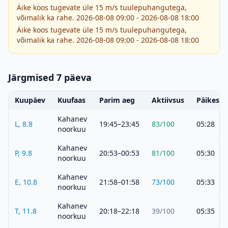
Äike koos tugevate üle 15 m/s tuulepuhangutega,
võimalik ka rahe. 2026-08-08 09:00 - 2026-08-08 18:00
Äike koos tugevate üle 15 m/s tuulepuhangutega,
võimalik ka rahe. 2026-08-08 09:00 - 2026-08-08 18:00
Järgmised 7 päeva
Kuupäev
Kuufaas
Parim aeg
Aktiivsus
Päikeset
Kahanev
L, 8.8
19:45–23:45
83
/100
05:28
noorkuu
Kahanev
P, 9.8
20:53–00:53
81
/100
05:30
noorkuu
Kahanev
E, 10.8
21:58–01:58
73
/100
05:33
noorkuu
Kahanev
T, 11.8
20:18–22:18
39
/100
05:35
noorkuu