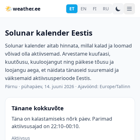
🌤
weather.ee
ET
EN
FI
RU
Solunar kalender Eestis
Solunar kalender aitab hinnata, millal kalad ja loomad
võivad olla aktiivsemad. Arvestame kuufaasi,
kuutõusu, kuuloojangut ning päikese tõusu ja
loojangu aega, et näidata tänaseid suuremaid ja
väiksemaid aktiivsusperioode Eestis.
Pärnu
·
pühapäev, 14. juuni 2026
·
Ajavöönd: Europe/Tallinn
Tänane kokkuvõte
Täna on kalastamiseks nõrk päev. Parimad
aktiivsusajad on 22:10–00:10.
Aktiivsus