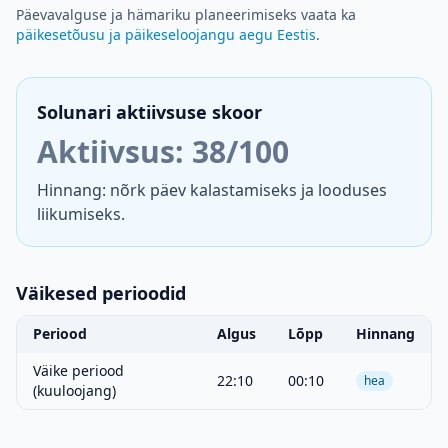
Päevavalguse ja hämariku planeerimiseks vaata ka
päikesetõusu ja päikeseloojangu aegu Eestis
.
Solunari aktiivsuse skoor
Aktiivsus: 38/100
Hinnang: nõrk päev kalastamiseks ja looduses
liikumiseks.
Väikesed perioodid
Periood
Algus
Lõpp
Hinnang
Väike periood
22:10
00:10
hea
(kuuloojang)