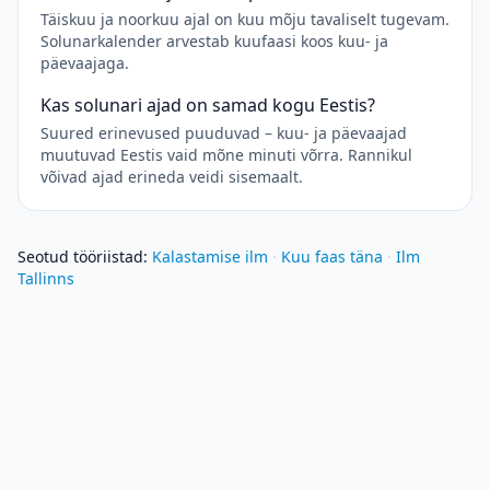
Täiskuu ja noorkuu ajal on kuu mõju tavaliselt tugevam.
Solunarkalender arvestab kuufaasi koos kuu- ja
päevaajaga.
Kas solunari ajad on samad kogu Eestis?
Suured erinevused puuduvad – kuu- ja päevaajad
muutuvad Eestis vaid mõne minuti võrra. Rannikul
võivad ajad erineda veidi sisemaalt.
Seotud tööriistad
:
Kalastamise ilm
·
Kuu faas täna
·
Ilm
Tallinns