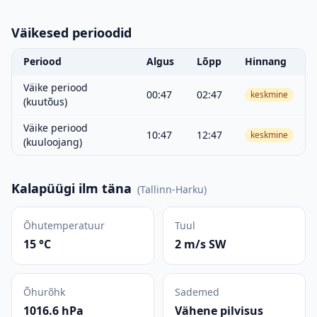
Väikesed perioodid
Periood
Algus
Lõpp
Hinnang
Väike periood
00:47
02:47
keskmine
(kuutõus)
Väike periood
10:47
12:47
keskmine
(kuuloojang)
Kalapüügi ilm täna
(
Tallinn-Harku
)
Õhutemperatuur
Tuul
15 °C
2 m/s SW
Õhurõhk
Sademed
1016.6 hPa
Vähene pilvisus