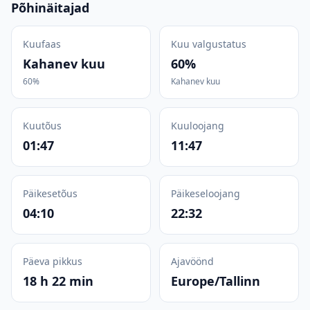
Põhinäitajad
Kuufaas
Kuu valgustatus
Kahanev kuu
60%
60%
Kahanev kuu
Kuutõus
Kuuloojang
01:47
11:47
Päikesetõus
Päikeseloojang
04:10
22:32
Päeva pikkus
Ajavöönd
18 h 22 min
Europe/Tallinn