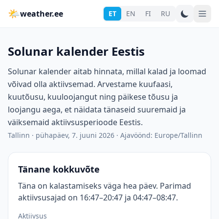
🌤
weather.ee
ET
EN
FI
RU
Solunar kalender Eestis
Solunar kalender aitab hinnata, millal kalad ja loomad
võivad olla aktiivsemad. Arvestame kuufaasi,
kuutõusu, kuuloojangut ning päikese tõusu ja
loojangu aega, et näidata tänaseid suuremaid ja
väiksemaid aktiivsusperioode Eestis.
Tallinn
·
pühapäev, 7. juuni 2026
·
Ajavöönd: Europe/Tallinn
Tänane kokkuvõte
Täna on kalastamiseks väga hea päev. Parimad
aktiivsusajad on 16:47–20:47 ja 04:47–08:47.
Aktiivsus