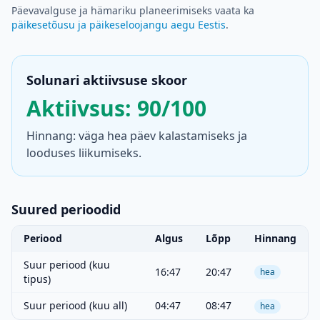
Päevavalguse ja hämariku planeerimiseks vaata ka
päikesetõusu ja päikeseloojangu aegu Eestis
.
Solunari aktiivsuse skoor
Aktiivsus: 90/100
Hinnang: väga hea päev kalastamiseks ja
looduses liikumiseks.
Suured perioodid
Periood
Algus
Lõpp
Hinnang
Suur periood (kuu
16:47
20:47
hea
tipus)
Suur periood (kuu all)
04:47
08:47
hea