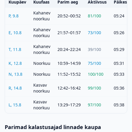
Kuupäev
Kuufaas
Parim aeg
Aktiivsus
Päikeset
Kahanev
P, 9.8
20:52–00:52
81
/100
05:24
noorkuu
Kahanev
E, 10.8
21:57–01:57
73
/100
05:26
noorkuu
Kahanev
T, 11.8
20:24–22:24
39
/100
05:29
noorkuu
K, 12.8
Noorkuu
10:59–14:59
75
/100
05:31
N, 13.8
Noorkuu
11:52–15:52
100
/100
05:33
Kasvav
R, 14.8
12:42–16:42
99
/100
05:36
noorkuu
Kasvav
L, 15.8
13:29–17:29
97
/100
05:38
noorkuu
Parimad kalastusajad linnade kaupa