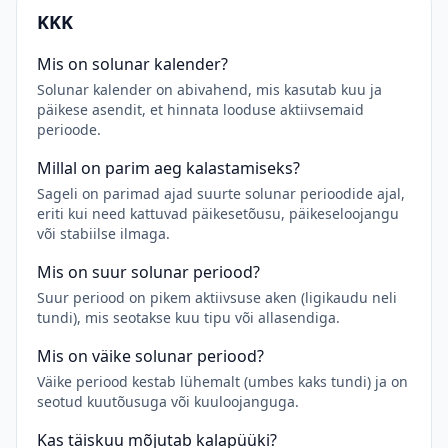
KKK
Mis on solunar kalender?
Solunar kalender on abivahend, mis kasutab kuu ja
päikese asendit, et hinnata looduse aktiivsemaid
perioode.
Millal on parim aeg kalastamiseks?
Sageli on parimad ajad suurte solunar perioodide ajal,
eriti kui need kattuvad päikesetõusu, päikeseloojangu
või stabiilse ilmaga.
Mis on suur solunar periood?
Suur periood on pikem aktiivsuse aken (ligikaudu neli
tundi), mis seotakse kuu tipu või allasendiga.
Mis on väike solunar periood?
Väike periood kestab lühemalt (umbes kaks tundi) ja on
seotud kuutõusuga või kuuloojanguga.
Kas täiskuu mõjutab kalapüüki?