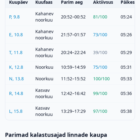
Kuupäev
Kuufaas
Parim aeg
Aktiivsus
Päikeset
Kahanev
P, 9.8
20:52–00:52
81
/100
05:24
noorkuu
Kahanev
E, 10.8
21:57–01:57
73
/100
05:26
noorkuu
Kahanev
T, 11.8
20:24–22:24
39
/100
05:29
noorkuu
K, 12.8
Noorkuu
10:59–14:59
75
/100
05:31
N, 13.8
Noorkuu
11:52–15:52
100
/100
05:33
Kasvav
R, 14.8
12:42–16:42
99
/100
05:36
noorkuu
Kasvav
L, 15.8
13:29–17:29
97
/100
05:38
noorkuu
Parimad kalastusajad linnade kaupa