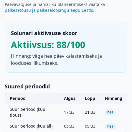
Päevavalguse ja hämariku planeerimiseks vaata ka
päikesetõusu ja päikeseloojangu aegu Eestis
.
Solunari aktiivsuse skoor
Aktiivsus: 88/100
Hinnang: väga hea päev kalastamiseks ja
looduses liikumiseks.
Suured perioodid
Periood
Algus
Lõpp
Hinnang
Suur periood (kuu
17:33
21:33
hea
tipus)
Suur periood (kuu all)
05:33
09:33
hea