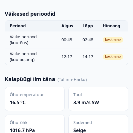
Väikesed perioodid
Periood
Algus
Lõpp
Hinnang
Väike periood
00:48
02:48
keskmine
(kuutõus)
Väike periood
12:17
14:17
keskmine
(kuuloojang)
Kalapüügi ilm täna
(
Tallinn-Harku
)
Õhutemperatuur
Tuul
16.5 °C
3.9 m/s SW
Õhurõhk
Sademed
1016.7 hPa
Selge