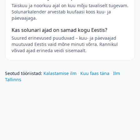
Täiskuu ja noorkuu ajal on kuu mõju tavaliselt tugevam.
Solunarkalender arvestab kuufaasi koos kuu- ja
päevaajaga.
Kas solunari ajad on samad kogu Eestis?
Suured erinevused puuduvad – kuu- ja päevaajad
muutuvad Eestis vaid mõne minuti võrra. Rannikul
võivad ajad erineda veidi sisemaalt.
Seotud tööriistad
:
Kalastamise ilm
·
Kuu faas täna
·
Ilm
Tallinns