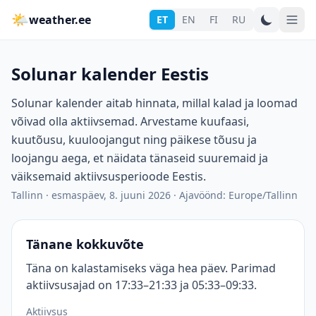
🌤
weather.ee
ET
EN
FI
RU
Solunar kalender Eestis
Solunar kalender aitab hinnata, millal kalad ja loomad
võivad olla aktiivsemad. Arvestame kuufaasi,
kuutõusu, kuuloojangut ning päikese tõusu ja
loojangu aega, et näidata tänaseid suuremaid ja
väiksemaid aktiivsusperioode Eestis.
Tallinn
·
esmaspäev, 8. juuni 2026
·
Ajavöönd: Europe/Tallinn
Tänane kokkuvõte
Täna on kalastamiseks väga hea päev. Parimad
aktiivsusajad on 17:33–21:33 ja 05:33–09:33.
Aktiivsus