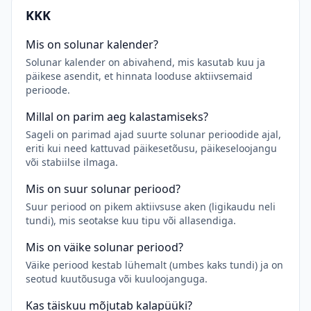
KKK
Mis on solunar kalender?
Solunar kalender on abivahend, mis kasutab kuu ja
päikese asendit, et hinnata looduse aktiivsemaid
perioode.
Millal on parim aeg kalastamiseks?
Sageli on parimad ajad suurte solunar perioodide ajal,
eriti kui need kattuvad päikesetõusu, päikeseloojangu
või stabiilse ilmaga.
Mis on suur solunar periood?
Suur periood on pikem aktiivsuse aken (ligikaudu neli
tundi), mis seotakse kuu tipu või allasendiga.
Mis on väike solunar periood?
Väike periood kestab lühemalt (umbes kaks tundi) ja on
seotud kuutõusuga või kuuloojanguga.
Kas täiskuu mõjutab kalapüüki?