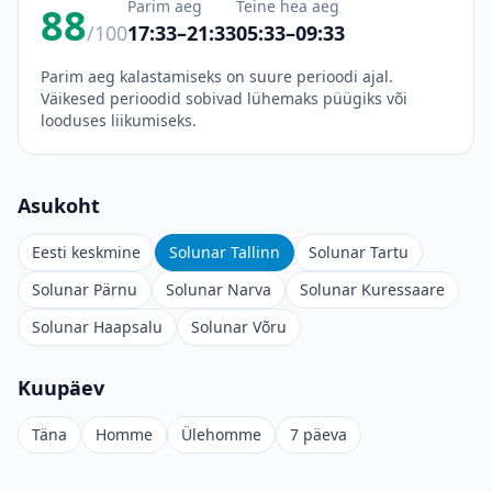
Parim aeg
Teine hea aeg
88
/100
17:33–21:33
05:33–09:33
Parim aeg kalastamiseks on suure perioodi ajal.
Väikesed perioodid sobivad lühemaks püügiks või
looduses liikumiseks.
Asukoht
Eesti keskmine
Solunar Tallinn
Solunar Tartu
Solunar Pärnu
Solunar Narva
Solunar Kuressaare
Solunar Haapsalu
Solunar Võru
Kuupäev
Täna
Homme
Ülehomme
7 päeva