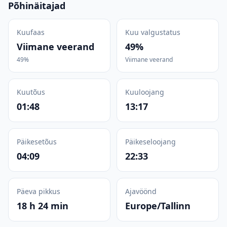
Põhinäitajad
Kuufaas
Kuu valgustatus
Viimane veerand
49%
49%
Viimane veerand
Kuutõus
Kuuloojang
01:48
13:17
Päikesetõus
Päikeseloojang
04:09
22:33
Päeva pikkus
Ajavöönd
18 h 24 min
Europe/Tallinn