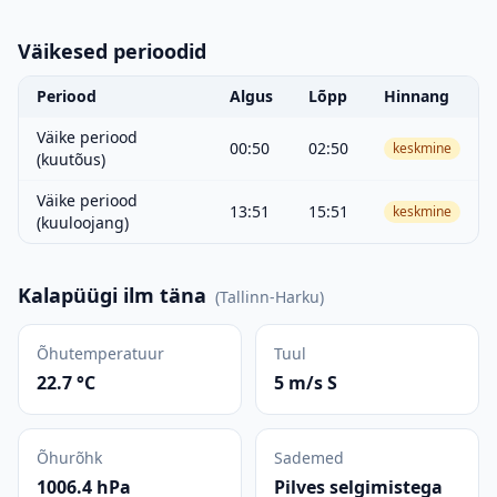
Väikesed perioodid
Periood
Algus
Lõpp
Hinnang
Väike periood
00:50
02:50
keskmine
(kuutõus)
Väike periood
13:51
15:51
keskmine
(kuuloojang)
Kalapüügi ilm täna
(
Tallinn-Harku
)
Õhutemperatuur
Tuul
22.7 °C
5 m/s S
Õhurõhk
Sademed
1006.4 hPa
Pilves selgimistega