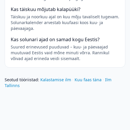
Kas täiskuu mõjutab kalapüüki?
Täiskuu ja noorkuu ajal on kuu mõju tavaliselt tugevam.
Solunarkalender arvestab kuufaasi koos kuu- ja
päevaajaga.
Kas solunari ajad on samad kogu Eestis?
Suured erinevused puuduvad – kuu- ja päevaajad
muutuvad Eestis vaid mõne minuti võrra. Rannikul
võivad ajad erineda veidi sisemaalt.
Seotud tööriistad
:
Kalastamise ilm
·
Kuu faas täna
·
Ilm
Tallinns