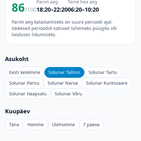
Parim aeg
Teine hea aeg
86
/100
18:20–22:20
06:20–10:20
Parim aeg kalastamiseks on suure perioodi ajal.
Väikesed perioodid sobivad lühemaks püügiks või
looduses liikumiseks.
Asukoht
Eesti keskmine
Solunar Tallinn
Solunar Tartu
Solunar Pärnu
Solunar Narva
Solunar Kuressaare
Solunar Haapsalu
Solunar Võru
Kuupäev
Täna
Homme
Ülehomme
7 päeva