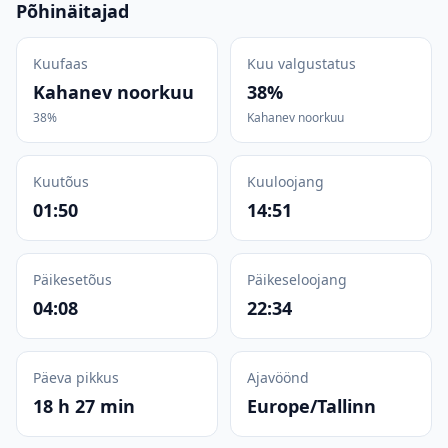
Põhinäitajad
Kuufaas
Kuu valgustatus
Kahanev noorkuu
38%
38%
Kahanev noorkuu
Kuutõus
Kuuloojang
01:50
14:51
Päikesetõus
Päikeseloojang
04:08
22:34
Päeva pikkus
Ajavöönd
18 h 27 min
Europe/Tallinn