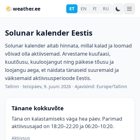
🌤
weather.ee
ET
EN
FI
RU
Solunar kalender Eestis
Solunar kalender aitab hinnata, millal kalad ja loomad
võivad olla aktiivsemad. Arvestame kuufaasi,
kuutõusu, kuuloojangut ning päikese tõusu ja
loojangu aega, et näidata tänaseid suuremaid ja
väiksemaid aktiivsusperioode Eestis.
Tallinn
·
teisipäev, 9. juuni 2026
·
Ajavöönd: Europe/Tallinn
Tänane kokkuvõte
Täna on kalastamiseks väga hea päev. Parimad
aktiivsusajad on 18:20–22:20 ja 06:20–10:20.
Aktiivsus