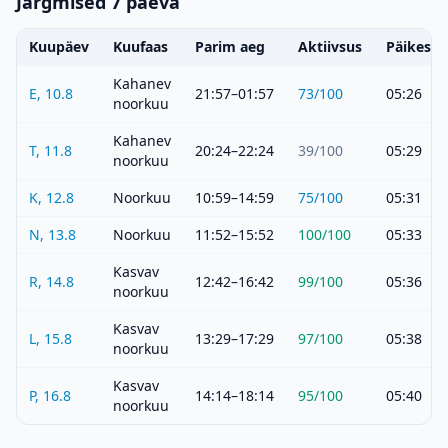
Järgmised 7 päeva
Kuupäev
Kuufaas
Parim aeg
Aktiivsus
Päikeset
Kahanev
E, 10.8
21:57–01:57
73
/100
05:26
noorkuu
Kahanev
T, 11.8
20:24–22:24
39
/100
05:29
noorkuu
K, 12.8
Noorkuu
10:59–14:59
75
/100
05:31
N, 13.8
Noorkuu
11:52–15:52
100
/100
05:33
Kasvav
R, 14.8
12:42–16:42
99
/100
05:36
noorkuu
Kasvav
L, 15.8
13:29–17:29
97
/100
05:38
noorkuu
Kasvav
P, 16.8
14:14–18:14
95
/100
05:40
noorkuu