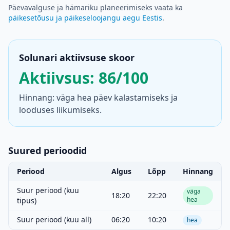
Päevavalguse ja hämariku planeerimiseks vaata ka
päikesetõusu ja päikeseloojangu aegu Eestis
.
Solunari aktiivsuse skoor
Aktiivsus: 86/100
Hinnang: väga hea päev kalastamiseks ja
looduses liikumiseks.
Suured perioodid
Periood
Algus
Lõpp
Hinnang
Suur periood (kuu
väga
18:20
22:20
hea
tipus)
Suur periood (kuu all)
06:20
10:20
hea