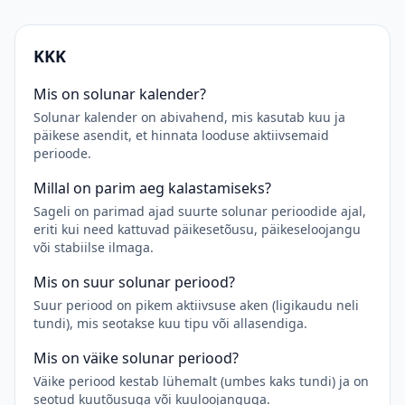
KKK
Mis on solunar kalender?
Solunar kalender on abivahend, mis kasutab kuu ja
päikese asendit, et hinnata looduse aktiivsemaid
perioode.
Millal on parim aeg kalastamiseks?
Sageli on parimad ajad suurte solunar perioodide ajal,
eriti kui need kattuvad päikesetõusu, päikeseloojangu
või stabiilse ilmaga.
Mis on suur solunar periood?
Suur periood on pikem aktiivsuse aken (ligikaudu neli
tundi), mis seotakse kuu tipu või allasendiga.
Mis on väike solunar periood?
Väike periood kestab lühemalt (umbes kaks tundi) ja on
seotud kuutõusuga või kuuloojanguga.