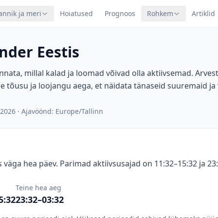
annik ja meri
Hoiatused
Prognoos
Rohkem
Artiklid
nder Eestis
nnata, millal kalad ja loomad võivad olla aktiivsemad. Arve
e tõusu ja loojangu aega, et näidata tänaseid suuremaid ja
 2026
·
Ajavöönd: Europe/Tallinn
 väga hea päev. Parimad aktiivsusajad on 11:32–15:32 ja 23
g
Teine hea aeg
5:32
23:32–03:32