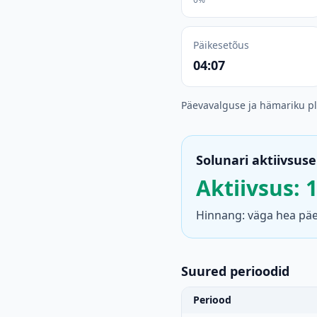
Päikesetõus
04:07
Päevavalguse ja hämariku p
Solunari aktiivsuse
Aktiivsus: 
Hinnang: väga hea päev
Suured perioodid
Periood