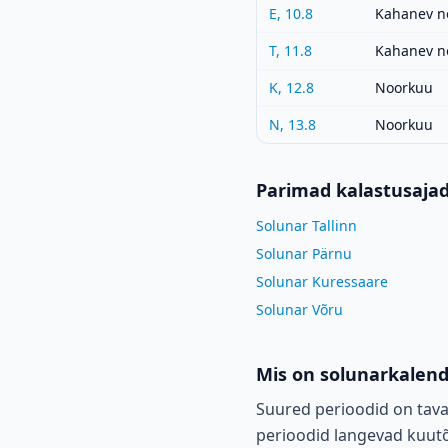
E, 10.8
Kahanev n
T, 11.8
Kahanev n
K, 12.8
Noorkuu
N, 13.8
Noorkuu
Parimad kalastusaja
Solunar Tallinn
Solunar Pärnu
Solunar Kuressaare
Solunar Võru
Mis on solunarkalen
Suured perioodid on tava
perioodid langevad kuutõu