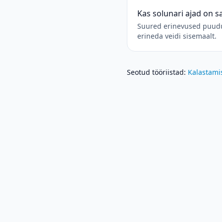
Kas solunari ajad on 
Suured erinevused puuduv
erineda veidi sisemaalt.
Seotud tööriistad
:
Kalastami