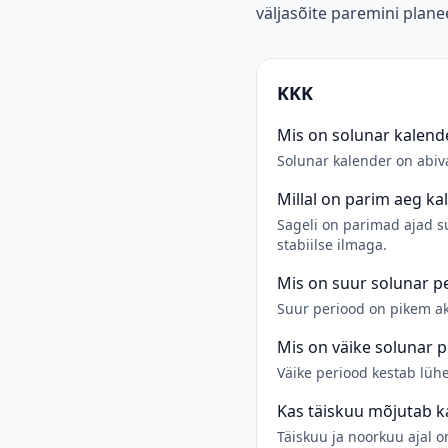
väljasõite paremini plane
KKK
Mis on solunar kalend
Solunar kalender on abiv
Millal on parim aeg ka
Sageli on parimad ajad su
stabiilse ilmaga.
Mis on suur solunar p
Suur periood on pikem akt
Mis on väike solunar 
Väike periood kestab lüh
Kas täiskuu mõjutab k
Täiskuu ja noorkuu ajal 