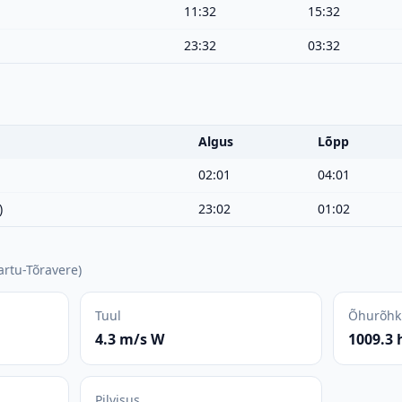
11:32
15:32
23:32
03:32
Algus
Lõpp
02:01
04:01
)
23:02
01:02
artu-Tõravere
)
Tuul
Õhurõhk
4.3 m/s W
1009.3 
Pilvisus