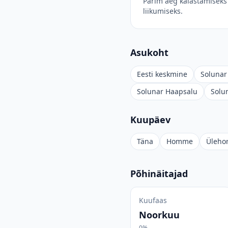
Parim aeg kalastamiseks 
liikumiseks.
Asukoht
Eesti keskmine
Solunar 
Solunar Haapsalu
Solu
Kuupäev
Täna
Homme
Üleh
Põhinäitajad
Kuufaas
Noorkuu
0%