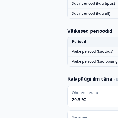
Suur periood (kuu tipus)
Suur periood (kuu all)
Väikesed perioodid
Periood
Väike periood (kuutõus)
Väike periood (kuuloojang
Kalapüügi ilm täna
(
T
Õhutemperatuur
20.3 °C
Sademed