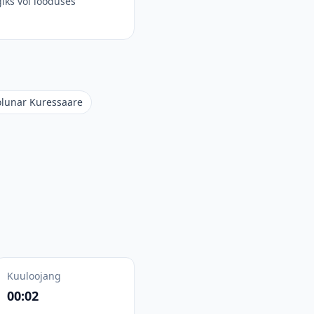
iks või looduses
olunar Kuressaare
Kuuloojang
00:02