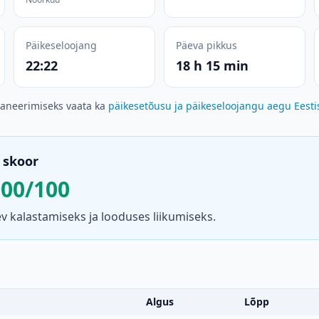
Päikeseloojang
Päeva pikkus
22:22
18 h 15 min
laneerimiseks vaata ka
päikesetõusu ja päikeseloojangu aegu Eesti
 skoor
100/100
 kalastamiseks ja looduses liikumiseks.
Algus
Lõpp