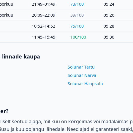
oorkuu
21:49–01:49
73
/100
05:24
oorkuu
20:09–22:09
39
/100
05:26
10:52–14:52
75
/100
05:28
11:45–15:45
100
/100
05:30
d linnade kaupa
Solunar Tartu
Solunar Narva
Solunar Haapsalu
der?
liselt seotud ajaga, mil kuu on kõrgeimas või madalaimas p
su ja kuuloojangu lähedale. Need ajad ei garanteeri saaki,