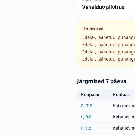
Vahelduv pilvisus
Hoiatused
Edela-, läänetuul puhangu
Edela-, läänetuul puhangu
Edela-, läänetuul puhangu
Edela-, läänetuul puhangu
Järgmised 7 päeva
Kuupäev
Kuufaas
R, 7.8
Kahanev n
L, 8.8
Kahanev n
P, 9.8
Kahanev n