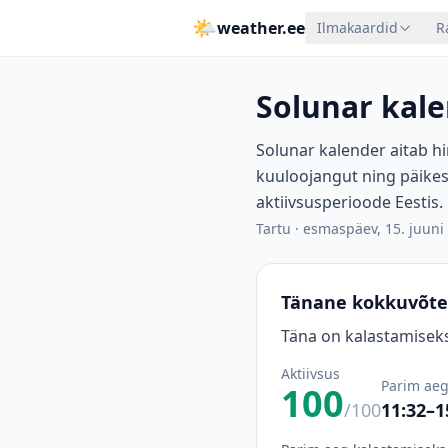
🌤
weather.ee
Ilmakaardid
R
Solunar kale
Solunar kalender aitab hi
kuuloojangut ning päikes
aktiivsusperioode Eestis.
Tartu
·
esmaspäev, 15. juuni
Tänane kokkuvõte
Täna on kalastamiseks
Aktiivsus
Parim ae
100
/100
11:32–1