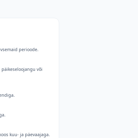
iivsemaid perioode.
, päikeseloojangu või
sendiga.
ga.
koos kuu- ja päevaajaga.