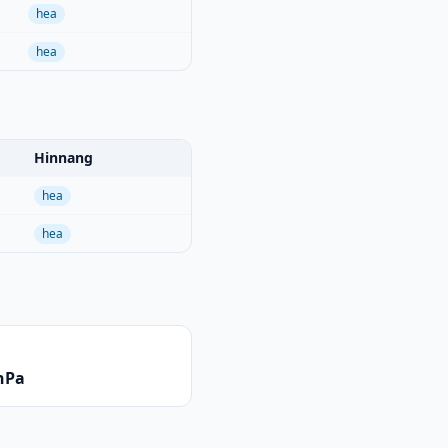
hea
hea
Hinnang
hea
hea
hPa