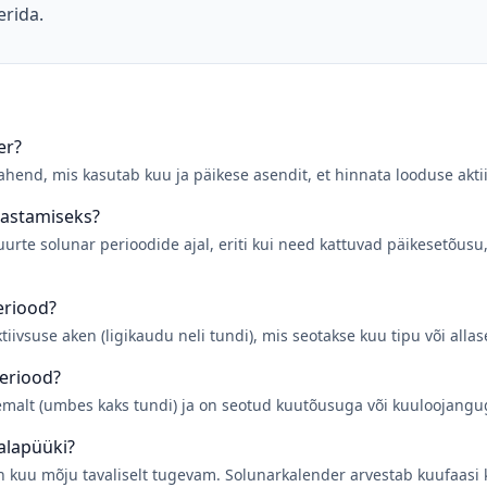
erida.
er?
ahend, mis kasutab kuu ja päikese asendit, et hinnata looduse akt
lastamiseks?
urte solunar perioodide ajal, eriti kui need kattuvad päikesetõusu
eriood?
iivsuse aken (ligikaudu neli tundi), mis seotakse kuu tipu või alla
periood?
emalt (umbes kaks tundi) ja on seotud kuutõusuga või kuuloojangu
alapüüki?
on kuu mõju tavaliselt tugevam. Solunarkalender arvestab kuufaasi 