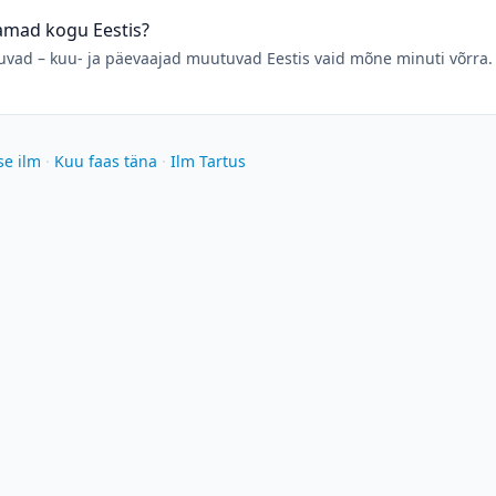
samad kogu Eestis?
ad – kuu- ja päevaajad muutuvad Eestis vaid mõne minuti võrra. 
se ilm
·
Kuu faas täna
·
Ilm Tartus