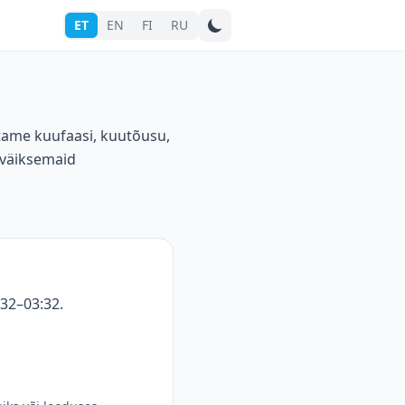
ET
EN
FI
RU
Otsi linna
stame kuufaasi, kuutõusu,
 väiksemaid
:32–03:32.