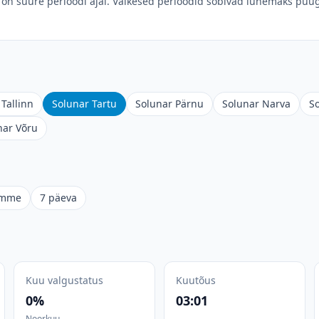
on suure perioodi ajal. Väikesed perioodid sobivad lühemaks püüg
Tallinn
Solunar Tartu
Solunar Pärnu
Solunar Narva
S
nar Võru
omme
7 päeva
Kuu valgustatus
Kuutõus
0%
03:01
Noorkuu