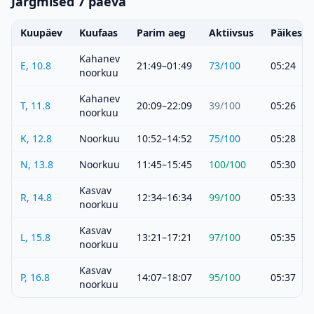
Järgmised 7 päeva
Kuupäev
Kuufaas
Parim aeg
Aktiivsus
Päikeset
Kahanev
E, 10.8
21:49–01:49
73
/100
05:24
noorkuu
Kahanev
T, 11.8
20:09–22:09
39
/100
05:26
noorkuu
K, 12.8
Noorkuu
10:52–14:52
75
/100
05:28
N, 13.8
Noorkuu
11:45–15:45
100
/100
05:30
Kasvav
R, 14.8
12:34–16:34
99
/100
05:33
noorkuu
Kasvav
L, 15.8
13:21–17:21
97
/100
05:35
noorkuu
Kasvav
P, 16.8
14:07–18:07
95
/100
05:37
noorkuu