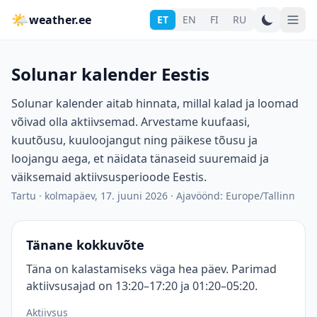
🌤
weather.ee
ET
EN
FI
RU
Solunar kalender Eestis
Solunar kalender aitab hinnata, millal kalad ja loomad
võivad olla aktiivsemad. Arvestame kuufaasi,
kuutõusu, kuuloojangut ning päikese tõusu ja
loojangu aega, et näidata tänaseid suuremaid ja
väiksemaid aktiivsusperioode Eestis.
Tartu
·
kolmapäev, 17. juuni 2026
·
Ajavöönd: Europe/Tallinn
Tänane kokkuvõte
Täna on kalastamiseks väga hea päev. Parimad
aktiivsusajad on 13:20–17:20 ja 01:20–05:20.
Aktiivsus