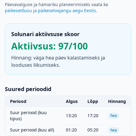
Päevavalguse ja hämariku planeerimiseks vaata ka
päikesetõusu ja päikeseloojangu aegu Eestis
.
Solunari aktiivsuse skoor
Aktiivsus: 97/100
Hinnang: väga hea päev kalastamiseks ja
looduses liikumiseks.
Suured perioodid
Periood
Algus
Lõpp
Hinnang
Suur periood (kuu
13:20
17:20
hea
tipus)
Suur periood (kuu all)
01:20
05:20
hea