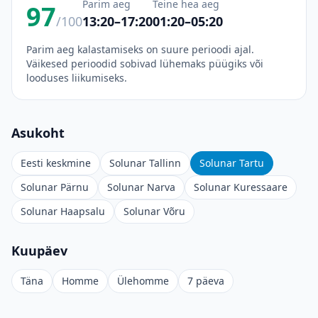
Parim aeg
Teine hea aeg
97
/100
13:20–17:20
01:20–05:20
Parim aeg kalastamiseks on suure perioodi ajal.
Väikesed perioodid sobivad lühemaks püügiks või
looduses liikumiseks.
Asukoht
Eesti keskmine
Solunar Tallinn
Solunar Tartu
Solunar Pärnu
Solunar Narva
Solunar Kuressaare
Solunar Haapsalu
Solunar Võru
Kuupäev
Täna
Homme
Ülehomme
7 päeva