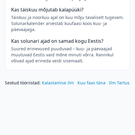
Kas täiskuu mõjutab kalapüüki?
Täiskuu ja noorkuu ajal on kuu mõju tavaliselt tugevam.
Solunarkalender arvestab kuufaasi koos kuu- ja
päevaajaga.
Kas solunari ajad on samad kogu Eestis?
Suured erinevused puuduvad – kuu- ja päevaajad
muutuvad Eestis vaid mõne minuti võrra. Rannikul
võivad ajad erineda veidi sisemaalt.
Seotud tööriistad
:
Kalastamise ilm
·
Kuu faas täna
·
Ilm Tartus