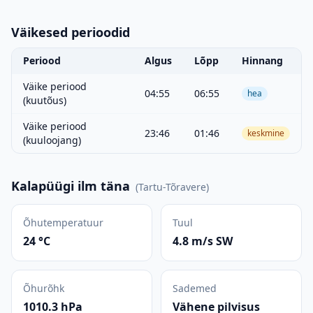
Väikesed perioodid
Periood
Algus
Lõpp
Hinnang
Väike periood
04:55
06:55
hea
(kuutõus)
Väike periood
23:46
01:46
keskmine
(kuuloojang)
Kalapüügi ilm täna
(
Tartu-Tõravere
)
Õhutemperatuur
Tuul
24 °C
4.8 m/s SW
Õhurõhk
Sademed
1010.3 hPa
Vähene pilvisus