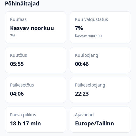
Põhinäitajad
Kuufaas
Kuu valgustatus
Kasvav noorkuu
7%
7%
Kasvav noorkuu
Kuutõus
Kuuloojang
05:55
00:46
Päikesetõus
Päikeseloojang
04:06
22:23
Päeva pikkus
Ajavöönd
18 h 17 min
Europe/Tallinn