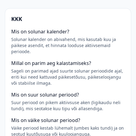
KKK
Mis on solunar kalender?
Solunar kalender on abivahend, mis kasutab kuu ja
päikese asendit, et hinnata looduse aktiivsemaid
perioode.
Millal on parim aeg kalastamiseks?
Sageli on parimad ajad suurte solunar perioodide ajal,
eriti kui need kattuvad päikesetõusu, päikeseloojangu
või stabiilse ilmaga.
Mis on suur solunar periood?
Suur periood on pikem aktiivsuse aken (ligikaudu neli
tundi), mis seotakse kuu tipu või allasendiga.
Mis on väike solunar periood?
Väike periood kestab lühemalt (umbes kaks tundi) ja on
seotud kuutõusuga või kuuloojanguga.