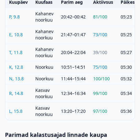
Kuupäev
Kuufaas
Parim aeg
Aktiivsus
Päikeset
Kahanev
P, 9.8
20:42–00:42
81
/100
05:23
noorkuu
Kahanev
E, 10.8
21:47–01:47
73
/100
05:25
noorkuu
Kahanev
T, 11.8
20:04–22:04
39
/100
05:27
noorkuu
K, 12.8
Noorkuu
10:51–14:51
75
/100
05:30
N, 13.8
Noorkuu
11:44–15:44
100
/100
05:32
Kasvav
R, 14.8
12:34–16:34
99
/100
05:34
noorkuu
Kasvav
L, 15.8
13:20–17:20
97
/100
05:36
noorkuu
Parimad kalastusajad linnade kaupa