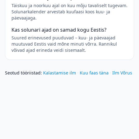
Täiskuu ja noorkuu ajal on kuu mõju tavaliselt tugevam.
Solunarkalender arvestab kuufaasi koos kuu- ja
päevaajaga.
Kas solunari ajad on samad kogu Eestis?
Suured erinevused puuduvad – kuu- ja päevaajad
muutuvad Eestis vaid mõne minuti võrra. Rannikul
võivad ajad erineda veidi sisemaalt.
Seotud tööriistad
:
Kalastamise ilm
·
Kuu faas täna
·
Ilm Võrus