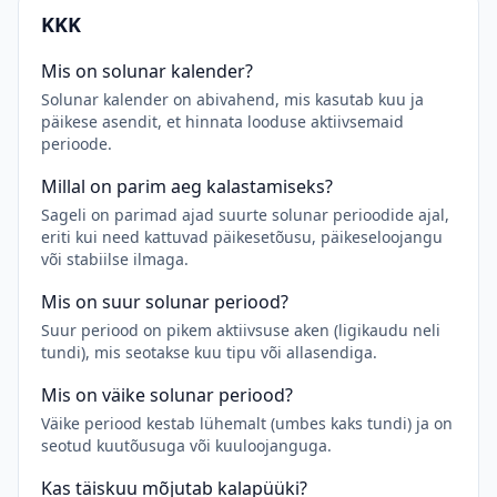
KKK
Mis on solunar kalender?
Solunar kalender on abivahend, mis kasutab kuu ja
päikese asendit, et hinnata looduse aktiivsemaid
perioode.
Millal on parim aeg kalastamiseks?
Sageli on parimad ajad suurte solunar perioodide ajal,
eriti kui need kattuvad päikesetõusu, päikeseloojangu
või stabiilse ilmaga.
Mis on suur solunar periood?
Suur periood on pikem aktiivsuse aken (ligikaudu neli
tundi), mis seotakse kuu tipu või allasendiga.
Mis on väike solunar periood?
Väike periood kestab lühemalt (umbes kaks tundi) ja on
seotud kuutõusuga või kuuloojanguga.
Kas täiskuu mõjutab kalapüüki?