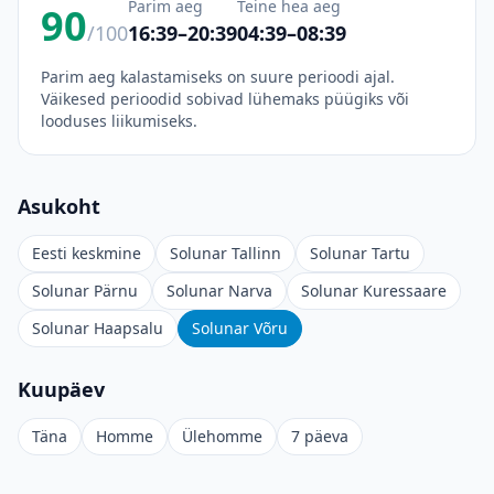
Parim aeg
Teine hea aeg
90
/100
16:39–20:39
04:39–08:39
Parim aeg kalastamiseks on suure perioodi ajal.
Väikesed perioodid sobivad lühemaks püügiks või
looduses liikumiseks.
Asukoht
Eesti keskmine
Solunar Tallinn
Solunar Tartu
Solunar Pärnu
Solunar Narva
Solunar Kuressaare
Solunar Haapsalu
Solunar Võru
Kuupäev
Täna
Homme
Ülehomme
7 päeva