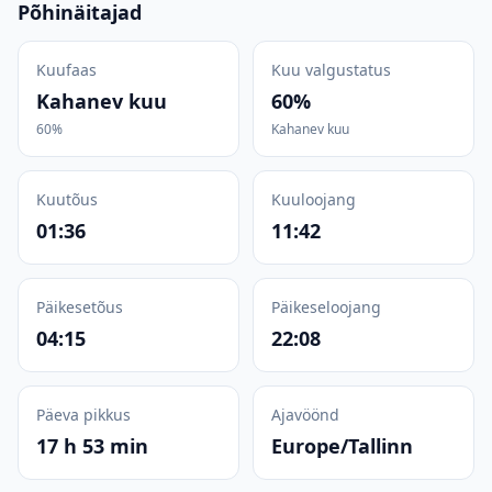
Põhinäitajad
Kuufaas
Kuu valgustatus
Kahanev kuu
60%
60%
Kahanev kuu
Kuutõus
Kuuloojang
01:36
11:42
Päikesetõus
Päikeseloojang
04:15
22:08
Päeva pikkus
Ajavöönd
17 h 53 min
Europe/Tallinn