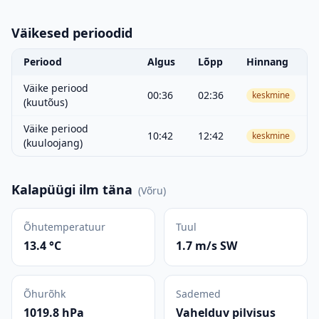
Väikesed perioodid
Periood
Algus
Lõpp
Hinnang
Väike periood
00:36
02:36
keskmine
(kuutõus)
Väike periood
10:42
12:42
keskmine
(kuuloojang)
Kalapüügi ilm täna
(
Võru
)
Õhutemperatuur
Tuul
13.4 °C
1.7 m/s SW
Õhurõhk
Sademed
1019.8 hPa
Vahelduv pilvisus