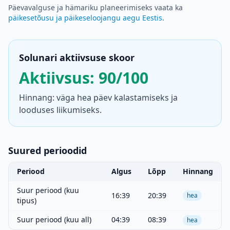
Päevavalguse ja hämariku planeerimiseks vaata ka
päikesetõusu ja päikeseloojangu aegu Eestis
.
Solunari aktiivsuse skoor
Aktiivsus: 90/100
Hinnang: väga hea päev kalastamiseks ja
looduses liikumiseks.
Suured perioodid
Periood
Algus
Lõpp
Hinnang
Suur periood (kuu
16:39
20:39
hea
tipus)
Suur periood (kuu all)
04:39
08:39
hea