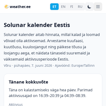
🌤
weather.ee
ET
EN
FI
RU
Solunar kalender Eestis
Solunar kalender aitab hinnata, millal kalad ja loomad
võivad olla aktiivsemad. Arvestame kuufaasi,
kuutõusu, kuuloojangut ning päikese tõusu ja
loojangu aega, et näidata tänaseid suuremaid ja
väiksemaid aktiivsusperioode Eestis.
Võru
·
pühapäev, 7. juuni 2026
·
Ajavöönd: Europe/Tallinn
Tänane kokkuvõte
Täna on kalastamiseks väga hea päev. Parimad
aktiivsusajad on 16:39–20:39 ja 04:39–08:39.
Aktiivsus