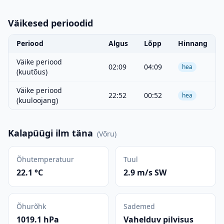
Väikesed perioodid
Periood
Algus
Lõpp
Hinnang
Väike periood
02:09
04:09
hea
(kuutõus)
Väike periood
22:52
00:52
hea
(kuuloojang)
Kalapüügi ilm täna
(
Võru
)
Õhutemperatuur
Tuul
22.1 °C
2.9 m/s SW
Õhurõhk
Sademed
1019.1 hPa
Vahelduv pilvisus