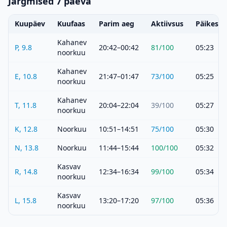
Järgmised 7 päeva
Kuupäev
Kuufaas
Parim aeg
Aktiivsus
Päikeset
Kahanev
P, 9.8
20:42–00:42
81
/100
05:23
noorkuu
Kahanev
E, 10.8
21:47–01:47
73
/100
05:25
noorkuu
Kahanev
T, 11.8
20:04–22:04
39
/100
05:27
noorkuu
K, 12.8
Noorkuu
10:51–14:51
75
/100
05:30
N, 13.8
Noorkuu
11:44–15:44
100
/100
05:32
Kasvav
R, 14.8
12:34–16:34
99
/100
05:34
noorkuu
Kasvav
L, 15.8
13:20–17:20
97
/100
05:36
noorkuu