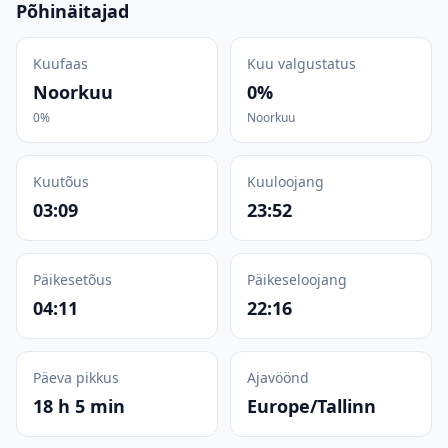
Põhinäitajad
Kuufaas
Kuu valgustatus
Noorkuu
0%
0%
Noorkuu
Kuutõus
Kuuloojang
03:09
23:52
Päikesetõus
Päikeseloojang
04:11
22:16
Päeva pikkus
Ajavöönd
18 h 5 min
Europe/Tallinn