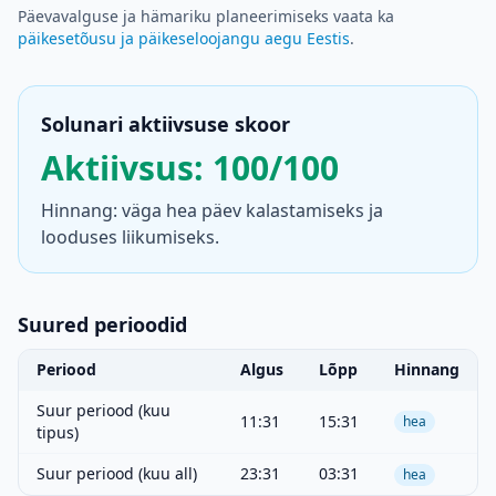
Päevavalguse ja hämariku planeerimiseks vaata ka
päikesetõusu ja päikeseloojangu aegu Eestis
.
Solunari aktiivsuse skoor
Aktiivsus: 100/100
Hinnang: väga hea päev kalastamiseks ja
looduses liikumiseks.
Suured perioodid
Periood
Algus
Lõpp
Hinnang
Suur periood (kuu
11:31
15:31
hea
tipus)
Suur periood (kuu all)
23:31
03:31
hea