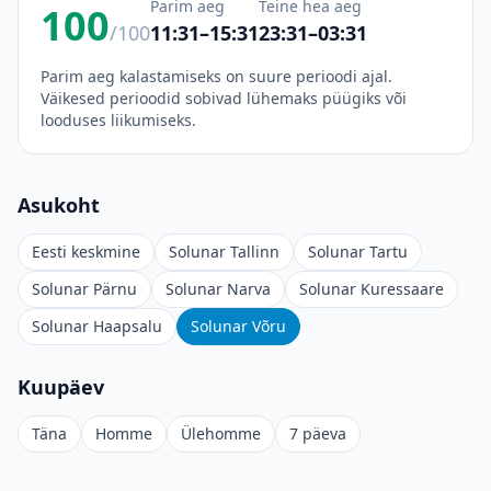
Parim aeg
Teine hea aeg
100
/100
11:31–15:31
23:31–03:31
Parim aeg kalastamiseks on suure perioodi ajal.
Väikesed perioodid sobivad lühemaks püügiks või
looduses liikumiseks.
Asukoht
Eesti keskmine
Solunar Tallinn
Solunar Tartu
Solunar Pärnu
Solunar Narva
Solunar Kuressaare
Solunar Haapsalu
Solunar Võru
Kuupäev
Täna
Homme
Ülehomme
7 päeva