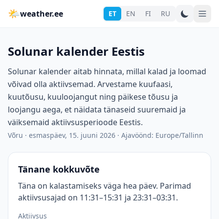
🌤
weather.ee
ET
EN
FI
RU
Solunar kalender Eestis
Solunar kalender aitab hinnata, millal kalad ja loomad
võivad olla aktiivsemad. Arvestame kuufaasi,
kuutõusu, kuuloojangut ning päikese tõusu ja
loojangu aega, et näidata tänaseid suuremaid ja
väiksemaid aktiivsusperioode Eestis.
Võru
·
esmaspäev, 15. juuni 2026
·
Ajavöönd: Europe/Tallinn
Tänane kokkuvõte
Täna on kalastamiseks väga hea päev. Parimad
aktiivsusajad on 11:31–15:31 ja 23:31–03:31.
Aktiivsus