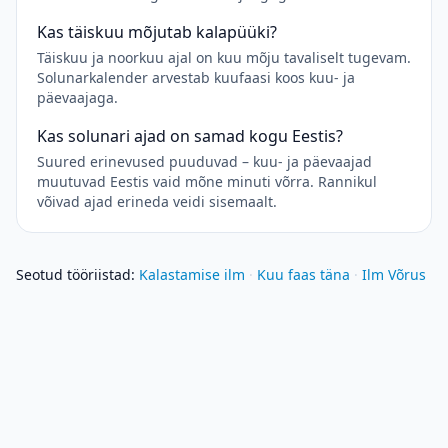
Kas täiskuu mõjutab kalapüüki?
Täiskuu ja noorkuu ajal on kuu mõju tavaliselt tugevam.
Solunarkalender arvestab kuufaasi koos kuu- ja
päevaajaga.
Kas solunari ajad on samad kogu Eestis?
Suured erinevused puuduvad – kuu- ja päevaajad
muutuvad Eestis vaid mõne minuti võrra. Rannikul
võivad ajad erineda veidi sisemaalt.
Seotud tööriistad
:
Kalastamise ilm
·
Kuu faas täna
·
Ilm Võrus