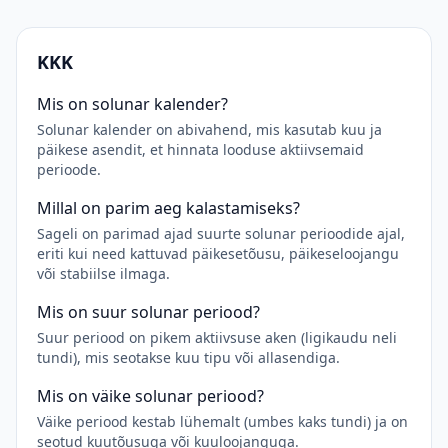
KKK
Mis on solunar kalender?
Solunar kalender on abivahend, mis kasutab kuu ja
päikese asendit, et hinnata looduse aktiivsemaid
perioode.
Millal on parim aeg kalastamiseks?
Sageli on parimad ajad suurte solunar perioodide ajal,
eriti kui need kattuvad päikesetõusu, päikeseloojangu
või stabiilse ilmaga.
Mis on suur solunar periood?
Suur periood on pikem aktiivsuse aken (ligikaudu neli
tundi), mis seotakse kuu tipu või allasendiga.
Mis on väike solunar periood?
Väike periood kestab lühemalt (umbes kaks tundi) ja on
seotud kuutõusuga või kuuloojanguga.