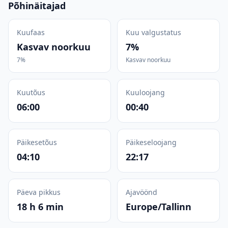
Põhinäitajad
Kuufaas
Kuu valgustatus
Kasvav noorkuu
7%
7%
Kasvav noorkuu
Kuutõus
Kuuloojang
06:00
00:40
Päikesetõus
Päikeseloojang
04:10
22:17
Päeva pikkus
Ajavöönd
18 h 6 min
Europe/Tallinn