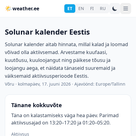
🌤
weather.ee
ET
EN
FI
RU
Solunar kalender Eestis
Solunar kalender aitab hinnata, millal kalad ja loomad
võivad olla aktiivsemad. Arvestame kuufaasi,
kuutõusu, kuuloojangut ning päikese tõusu ja
loojangu aega, et näidata tänaseid suuremaid ja
väiksemaid aktiivsusperioode Eestis.
Võru
·
kolmapäev, 17. juuni 2026
·
Ajavöönd: Europe/Tallinn
Tänane kokkuvõte
Täna on kalastamiseks väga hea päev. Parimad
aktiivsusajad on 13:20–17:20 ja 01:20–05:20.
Aktiivsus