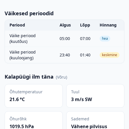
Väikesed perioodid
Periood
Algus
Lõpp
Hinnang
Väike periood
05:00
07:00
hea
(kuutõus)
Väike periood
23:40
01:40
keskmine
(kuuloojang)
Kalapüügi ilm täna
(
Võru
)
Õhutemperatuur
Tuul
21.6 °C
3 m/s SW
Õhurõhk
Sademed
1019.5 hPa
Vähene pilvisus