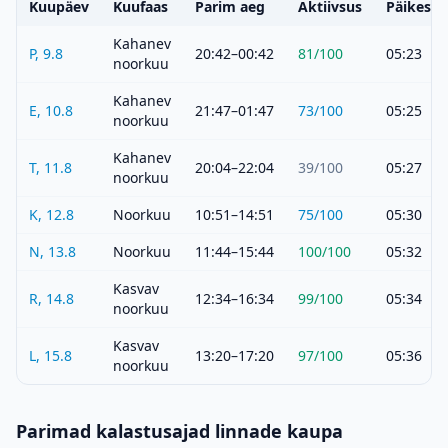
Kuupäev
Kuufaas
Parim aeg
Aktiivsus
Päikeset
Kahanev
P, 9.8
20:42–00:42
81
/100
05:23
noorkuu
Kahanev
E, 10.8
21:47–01:47
73
/100
05:25
noorkuu
Kahanev
T, 11.8
20:04–22:04
39
/100
05:27
noorkuu
K, 12.8
Noorkuu
10:51–14:51
75
/100
05:30
N, 13.8
Noorkuu
11:44–15:44
100
/100
05:32
Kasvav
R, 14.8
12:34–16:34
99
/100
05:34
noorkuu
Kasvav
L, 15.8
13:20–17:20
97
/100
05:36
noorkuu
Parimad kalastusajad linnade kaupa