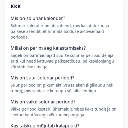
KKK
Mis on solunar kalender?
Solunar kalender on abivahend, mis kasutab kuu ja
päikese asendit, et hinnata looduse aktiivsemaid
perioode.
Millal on parim aeg kalastamiseks?
Sageli on parimad ajad suurte solunar perioodide ajal,
eriti kui need kattuvad päikesetõusu, päikeseloojangu
või stabiilse ilmaga.
Mis on suur solunar periood?
Suur periood on pikem aktiivsuse aken (ligikaudu neli
tundi), mis seotakse kuu tipu või allasendiga.
Mis on väike solunar periood?
Väike periood kestab lühemalt (umbes kaks tundi) ja on
seotud kuutõusuga või kuuloojanguga.
Kas täiskuu mõjutab kalapüüki?