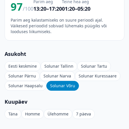
Parim aeg
Teine hea aeg
97
/100
13:20–17:20
01:20–05:20
Parim aeg kalastamiseks on suure perioodi ajal.
Väikesed perioodid sobivad lühemaks püügiks või
looduses liikumiseks.
Asukoht
Eesti keskmine
Solunar Tallinn
Solunar Tartu
Solunar Pärnu
Solunar Narva
Solunar Kuressaare
Solunar Haapsalu
Solunar Võru
Kuupäev
Täna
Homme
Ülehomme
7 päeva