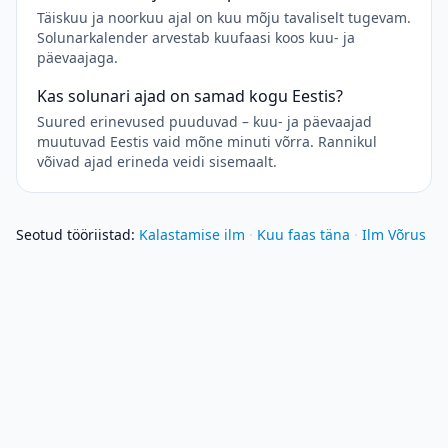
Täiskuu ja noorkuu ajal on kuu mõju tavaliselt tugevam.
Solunarkalender arvestab kuufaasi koos kuu- ja
päevaajaga.
Kas solunari ajad on samad kogu Eestis?
Suured erinevused puuduvad – kuu- ja päevaajad
muutuvad Eestis vaid mõne minuti võrra. Rannikul
võivad ajad erineda veidi sisemaalt.
Seotud tööriistad
:
Kalastamise ilm
·
Kuu faas täna
·
Ilm Võrus