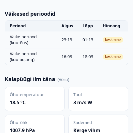
Väikesed perioodid
Periood
Algus
Lõpp
Hinnang
Väike periood
23:13
01:13
keskmine
(kuutõus)
Väike periood
16:03
18:03
keskmine
(kuuloojang)
Kalapüügi ilm täna
(
Võru
)
Õhutemperatuur
Tuul
18.5 °C
3 m/s W
Õhurõhk
Sademed
1007.9 hPa
Kerge vihm