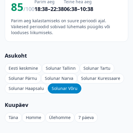
Parim aeg
Teine hea aeg
85
/100
18:38–22:38
06:38–10:38
Parim aeg kalastamiseks on suure perioodi ajal.
Väikesed perioodid sobivad lühemaks püügiks või
looduses liikumiseks.
Asukoht
Eesti keskmine
Solunar Tallinn
Solunar Tartu
Solunar Pärnu
Solunar Narva
Solunar Kuressaare
Solunar Haapsalu
Solunar Võru
Kuupäev
Täna
Homme
Ülehomme
7 päeva