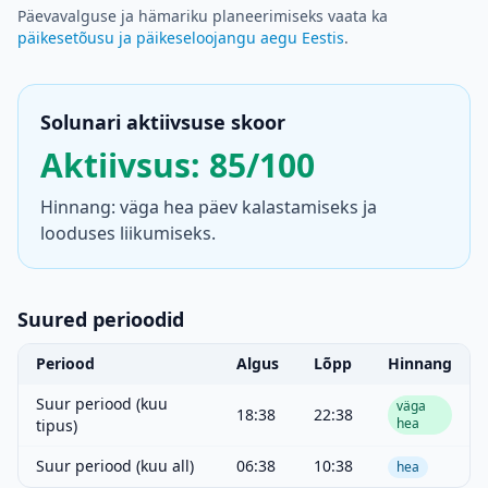
Päevavalguse ja hämariku planeerimiseks vaata ka
päikesetõusu ja päikeseloojangu aegu Eestis
.
Solunari aktiivsuse skoor
Aktiivsus: 85/100
Hinnang: väga hea päev kalastamiseks ja
looduses liikumiseks.
Suured perioodid
Periood
Algus
Lõpp
Hinnang
Suur periood (kuu
väga
18:38
22:38
hea
tipus)
Suur periood (kuu all)
06:38
10:38
hea