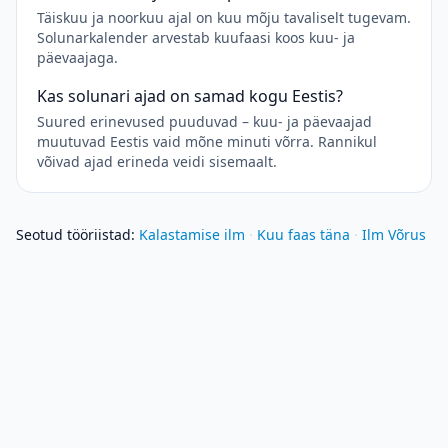
Täiskuu ja noorkuu ajal on kuu mõju tavaliselt tugevam.
Solunarkalender arvestab kuufaasi koos kuu- ja
päevaajaga.
Kas solunari ajad on samad kogu Eestis?
Suured erinevused puuduvad – kuu- ja päevaajad
muutuvad Eestis vaid mõne minuti võrra. Rannikul
võivad ajad erineda veidi sisemaalt.
Seotud tööriistad
:
Kalastamise ilm
·
Kuu faas täna
·
Ilm Võrus