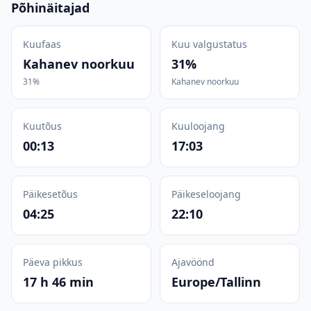
Põhinäitajad
Kuufaas
Kuu valgustatus
Kahanev noorkuu
31%
31%
Kahanev noorkuu
Kuutõus
Kuuloojang
00:13
17:03
Päikesetõus
Päikeseloojang
04:25
22:10
Päeva pikkus
Ajavöönd
17 h 46 min
Europe/Tallinn