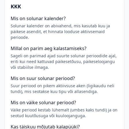
KKK
Mis on solunar kalender?
Solunar kalender on abivahend, mis kasutab kuu ja
päikese asendit, et hinnata looduse aktiivsemaid
perioode.
Millal on parim aeg kalastamiseks?
Sageli on parimad ajad suurte solunar perioodide ajal,
eriti kui need kattuvad päikesetõusu, päikeseloojangu
või stabiilse ilmaga.
Mis on suur solunar periood?
Suur periood on pikem aktiivsuse aken (ligikaudu neli
tundi), mis seotakse kuu tipu või allasendiga.
Mis on väike solunar periood?
Väike periood kestab lühemalt (umbes kaks tundi) ja on
seotud kuutõusuga või kuuloojanguga.
Kas täiskuu mõjutab kalapüüki?