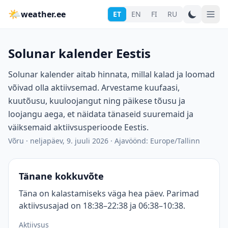
🌤
weather.ee
ET
EN
FI
RU
Solunar kalender Eestis
Solunar kalender aitab hinnata, millal kalad ja loomad
võivad olla aktiivsemad. Arvestame kuufaasi,
kuutõusu, kuuloojangut ning päikese tõusu ja
loojangu aega, et näidata tänaseid suuremaid ja
väiksemaid aktiivsusperioode Eestis.
Võru
·
neljapäev, 9. juuli 2026
·
Ajavöönd: Europe/Tallinn
Tänane kokkuvõte
Täna on kalastamiseks väga hea päev. Parimad
aktiivsusajad on 18:38–22:38 ja 06:38–10:38.
Aktiivsus