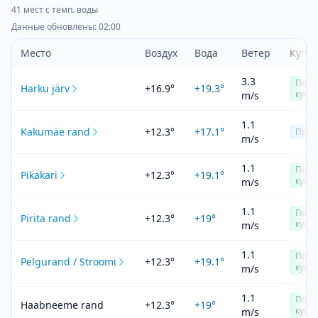
41
мест с темп. воды
Данные обновлены
:
02:00
Место
Воздух
Вода
Ветер
Купа
3.3
Подх
Harku järv
+16.9°
+19.3°
купа
m/s
1.1
Kakumäe rand
+12.3°
+17.1°
Прох
m/s
1.1
Подх
Pikakari
+12.3°
+19.1°
купа
m/s
1.1
Подх
Pirita rand
+12.3°
+19°
купа
m/s
1.1
Подх
Pelgurand / Stroomi
+12.3°
+19.1°
купа
m/s
1.1
Подх
Haabneeme rand
+12.3°
+19°
купа
m/s