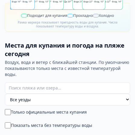
Вода
16°
·
Возд.
Вода
17°
21°
·
Возд.
Вода
13°
19°
·
Возд.
Вода
16°
19°
Вода
·
Возд.
20°
·
12°
Возд.
Вода
14°
21°
·
Вода
Возд.
22°
13°
·
Возд.
15°
Вода
22°
·
Возд.
14°
ОБОЗНАЧЕНИЯ
Подходит для купания
Прохладно
Холодно
Рамка маркера показывает пригодность воды для купания. Числа
показывают температуру воды и воздуха.
Места для купания и погода на пляже
сегодня
Воздух, вода и ветер с ближайшей станции. По умолчанию
показываются только места с известной температурой
воды.
Только официальные места купания
Показать места без температуры воды