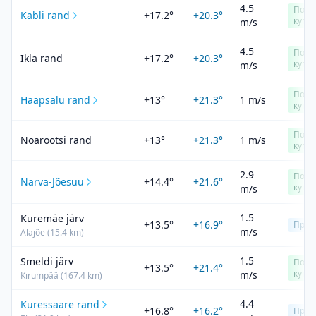
4.5
Подх
Kabli rand
+17.2°
+20.3°
купа
m/s
4.5
Подх
Ikla rand
+17.2°
+20.3°
купа
m/s
Подх
Haapsalu rand
+13°
+21.3°
1 m/s
купа
Подх
Noarootsi rand
+13°
+21.3°
1 m/s
купа
2.9
Подх
Narva-Jõesuu
+14.4°
+21.6°
купа
m/s
1.5
Kuremäe järv
+13.5°
+16.9°
Прох
m/s
Alajõe
(
15.4
km)
1.5
Smeldi järv
Подх
+13.5°
+21.4°
купа
m/s
Kirumpää
(
167.4
km)
4.4
Kuressaare rand
+16.8°
+16.2°
Прох