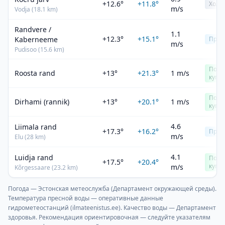
+12.6°
+11.8°
Холо
m/s
Vodja
(
18.1
km)
Randvere /
1.1
+12.3°
+15.1°
Kaberneeme
Прох
m/s
Pudisoo
(
15.6
km)
Подх
Roosta rand
+13°
+21.3°
1 m/s
купа
Подх
Dirhami (rannik)
+13°
+20.1°
1 m/s
купа
4.6
Liimala rand
+17.3°
+16.2°
Прох
m/s
Elu
(
28
km)
4.1
Luidja rand
Подх
+17.5°
+20.4°
купа
m/s
Kõrgessaare
(
23.2
km)
Погода — Эстонская метеослужба (Департамент окружающей среды).
Температура пресной воды — оперативные данные
гидрометеостанций (ilmateenistus.ee). Качество воды — Департамент
здоровья. Рекомендация ориентировочная — следуйте указателям