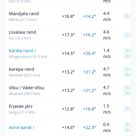
m/s
Elu
(
31.9
km)
4.4
Mändjala rand
+16.8°
+14.2°
Холо
m/s
Mõntu
(
27.5
km)
4.6
Liivalaia rand
+17.3°
+16.2°
Прох
m/s
Elu
(
26.3
km)
1.4
Kärdla rand
Подх
+14.5°
+20.4°
купа
m/s
Kõrgessaare
(
16.3
km)
4.7
Karepa rand
Подх
+13.2°
+21.2°
купа
m/s
Mustvee
(
83.5
km)
4.7
Võsu / Väike-Võsu
Подх
+13.2°
+21.2°
купа
m/s
Mustvee
(
98.5
km)
1.5
Erjaväe järv
+12.8°
+16.8°
Прох
m/s
Valgu
(
21.4
km)
0.9
Подх
Anne kanal
+14.6°
+22.3°
купа
m/s