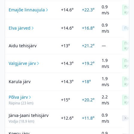
0.9
Подх
Emajõe linnaujula
+14.6°
+22.3°
купа
m/s
0.9
Elva järved
+14.6°
+16.8°
Прох
m/s
Подх
Aidu tehisjärv
+13°
+21.2°
—
купа
1.9
Подх
Valgjärve järv
+14.3°
+19.2°
купа
m/s
1.9
Подх
Karula järv
+14.3°
+18°
купа
m/s
2.2
Põlva järv
Подх
+15°
+20.2°
купа
m/s
Räpina
(
23
km)
0.9
Järva-Jaani tehisjärv
+12.6°
+11.8°
Холо
m/s
Vodja
(
18.9
km)
0.9
Koeru järv