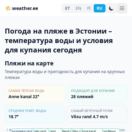
🌤
weather.ee
ET
EN
FI
RU
Погода на пляже в Эстонии –
температура воды и условия
для купания сегодня
Пляжи на карте
Температура воды и пригодность для купания на крупных
пляжах
САМАЯ ТЁПЛАЯ ВОДА
ПОДХОДИТ ДЛЯ КУПАНИЯ
Anne kanal 22°
28
пляжей
СРЕДНЯЯ ТЕМП. ВОДЫ
САМЫЙ ВЕТРЕНЫЙ ПЛЯЖ
18.7°
Võsu rand 4.7 m/s
На карте показаны температура воды и воздуха на крупных пляжах.
weather.ee
Kuressaare rand
Haapsalu rand
Pärnu rand
Pirita rand
Viljandi järv
Võsu rand
Anne kanal
Narva-Jõesuu