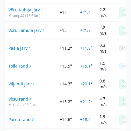
2.2
Võru Kubija järv
Подх
+15°
+21.4°
купа
m/s
Kirumpää
(
18.6
km)
2.2
Подх
Võru Tamula järv
+15°
+21.7°
купа
m/s
0.3
Paala järv
+11.2°
+11.8°
Холо
m/s
1.5
Toila rand
+13.5°
+15.1°
Прох
m/s
0.8
Подх
Viljandi järv
+14.3°
+20.1°
купа
m/s
4.7
Võsu rand
Подх
+13.2°
+21.2°
купа
m/s
Mustvee
(
98.3
km)
1.9
Подх
Pärnu rand
+15.6°
+18.5°
купа
m/s