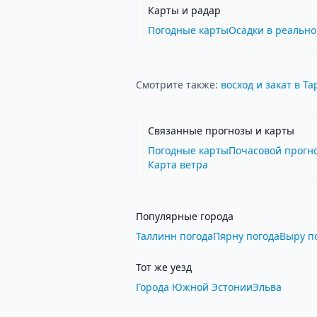
Карты и радар
Погодные карты
Осадки в реальн
Смотрите также:
восход и закат в Та
Связанные прогнозы и карты
Погодные карты
Почасовой прогн
Карта ветра
Популярные города
Таллинн погода
Пярну погода
Выру п
Тот же уезд
Города Южной Эстонии
Эльва