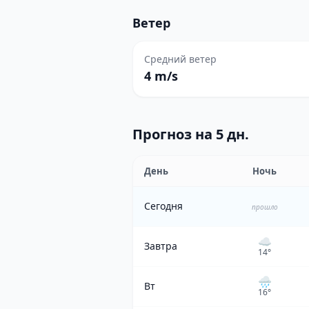
Ветер
Средний ветер
4 m/s
Прогноз на 5 дн.
День
Ночь
Сегодня
прошло
☁️
Завтра
14
°
🌧️
Вт
16
°