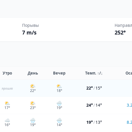
Порывы
Направ
7 m/s
252°
Утро
День
Вечер
Темп.
↑/↓
Ос
🌤️
⛅
22°
/
15°
прошло
22
°
18
°
⛅
🌤️
🌧️
24°
/
14°
3.
17
°
23
°
19
°
☁️
🌧️
🌧️
19°
/
13°
8.
16
°
19
°
14
°