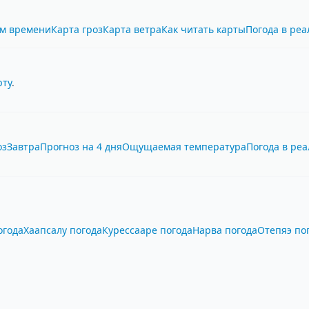
ом времени
Карта гроз
Карта ветра
Как читать карты
Погода в ре
рту
.
оз
Завтра
Прогноз на 4 дня
Ощущаемая температура
Погода в ре
огода
Хаапсалу погода
Курессааре погода
Нарва погода
Отепяэ по