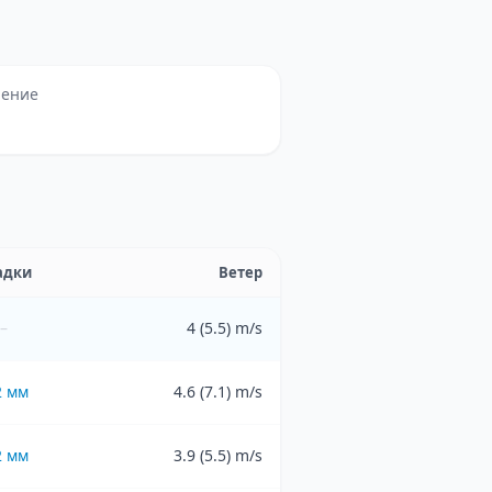
ление
адки
Ветер
–
4 (5.5) m/s
2
мм
4.6 (7.1) m/s
2
мм
3.9 (5.5) m/s