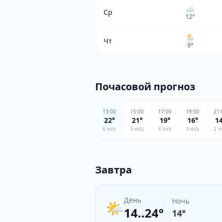
☁️
Ср
12
°
🌦
Чт
9
°
Почасовой прогноз
13
:00
15
:00
17
:00
19
:00
21
:
22
°
21
°
19
°
16
°
1
6
m/s
5
m/s
4
m/s
3
m/s
2
m
Завтра
День
Ночь
🌤️
14..24°
14
°