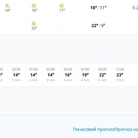
⛅
🌤️
🌤️
18°
/
11°
0.
14
°
18
°
17
°
🌤
–
–
22°
/
9°
22
°
00
23
:00
01
:00
03
:00
05
:00
07
:00
09
:00
11
:00
4
°
14
°
14
°
14
°
16
°
19
°
22
°
23
°
/s
3
m/s
4
m/s
3
m/s
3
m/s
4
m/s
6
m/s
7
m/s
Почасовой прогноз
Прогноз на