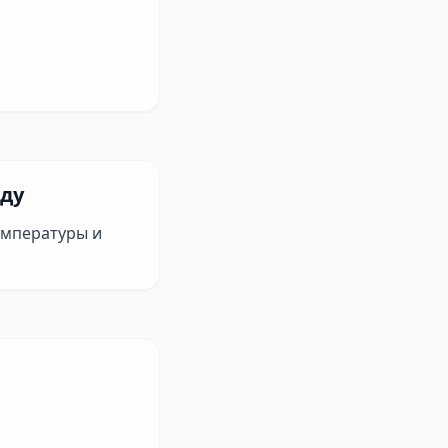
оду
емпературы и