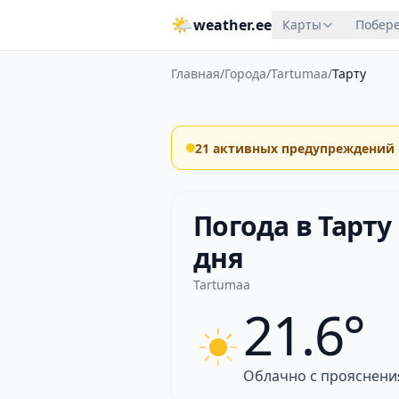
🌤
weather.ee
Карты
Побере
Главная
/
Города
/
Tartumaa
/
Тарту
21 активных предупреждений
Погода в Тарту 
дня
Tartumaa
21.6°
Облачно с прояснен