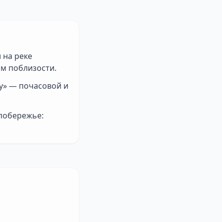
 на реке
ям поблизости.
ту» — почасовой и
 побережье: