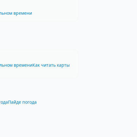
альном времени
альном времени
Как читать карты
года
Пайде погода