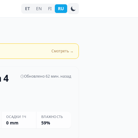
ET
EN
FI
RU
Поиск города
Смотреть
→
 4
Обновлено 62 мин. назад
ОСАДКИ 1Ч
ВЛАЖНОСТЬ
0 mm
59%